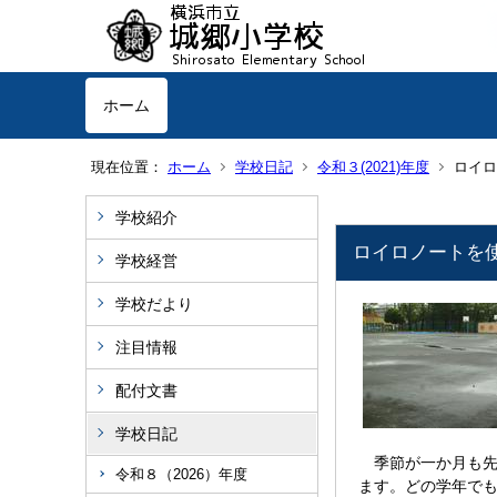
ホーム
現在位置：
ホーム
学校日記
令和３(2021)年度
ロイロ
学校紹介
ロイロノートを
学校経営
学校だより
注目情報
配付文書
学校日記
季節が一か月も先
令和８（2026）年度
ます。どの学年で