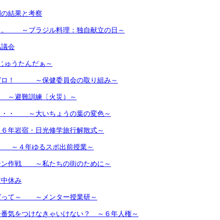
間の結果と考察
。。 ～ブラジル料理：独自献立の日～
協議会
じゅうたんだぁ～
ゼロ！ ～保健委員会の取り組み～
～避難訓練〔火災）～
・・・ ～大いちょうの葉の変色～
６年岩宿・日光修学旅行解散式～
♪ ～４年ゆるスポ出前授業～
ーン作戦 ～私たちの街のために～
す中休み
ばって～ ～メンター授業研～
一番気をつけなきゃいけない？ ～６年人権～