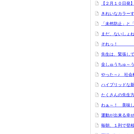
【２月１０日発
きれいなカラ
「未然防止」
まだ、ない
それっ！
先生は、緊張し
全しゅうち
やった～♪ 社会
ハイブリッドな
たくさんの先生方
わぁ～！ 美味
運動が出来る幸
毎朝、１列で登