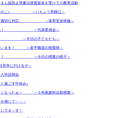
】まん延防止等重点措置延長を受けての教育活動
ーすのこ♪ ～いちょう昇降口～
と「適切な対応」 ～体育安全研修～
しょね！ ～代表委員会～
 ～今日の子どもたち～
ています！ ～若手職員の授業研～
ゅ～う！ ～今日の授業の様子～
科見学に行けるぞ～
新入学説明会
と過ごす中休み♪
しくなったぁ～ ～５年家庭科出前授業～
せを感じて・・・
校してま～す！