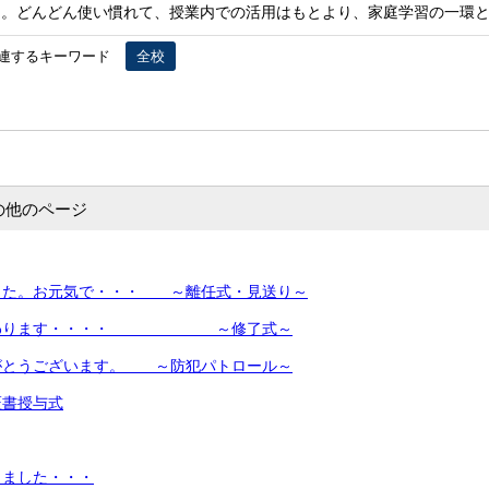
た。どんどん使い慣れて、授業内での活用はもとより、家庭学習の一環
連するキーワード
全校
の他のページ
した。お元気で・・・ ～離任式・見送り～
終わります・・・・ ～修了式～
がとうございます。 ～防犯パトロール～
証書授与式
りました・・・