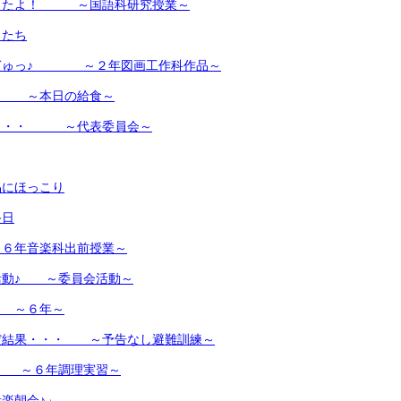
ったよ！ ～国語科研究授業～
もたち
ぎゅっ♪ ～２年図画工作科作品～
！ ～本日の給食～
・・・ ～代表委員会～
品にほっこり
終日
６年音楽科出前授業～
活動♪ ～委員会活動～
 ～６年～
だ結果・・・ ～予告なし避難訓練～
♪ ～６年調理実習～
楽朝会♪」