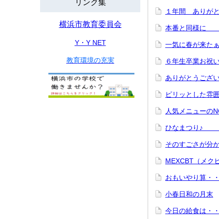
リンク集
１年間 あり
横浜市教育委員会
本番と同
Y・Y NET
一気に春が来たぁ
教育環境の充実
６年生卒業お祝い
ありがとうござ
ピリッとし
人気メニュ
ひなま
そのすごさ
MEXCBT（メ
おもいやり
小春日和の月末
今日の給食は・・