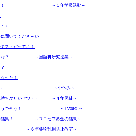
白勝て！ ～６年学級活動～
会
・♪
ルに聞いてくださ～い
のテストだってさ！
のかな？ ～国語科研究授業～
るかな？
になった！
作ったよ～ ～中休み～
気持ちがたいせつ・・・ ～４年保健～
行動にうつそう！ ～TV朝会～
トの結集！ ～ユニセフ募金の結果～
タイ ～６年薬物乱用防止教室～