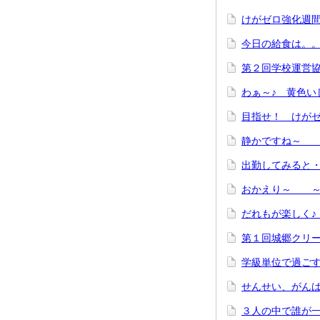
けがゼロ強化週
今日の給食は。
第２回学校運営
わぁ～♪ 黄色い
目指せ！ けが
静かですね～ 
出勤してみると
おかえり～ ～
だれもが楽しく
第１回城郷クリ
学級単位で過ご
せんせい、がん
３人の中で誰が