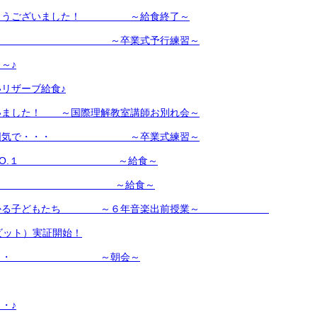
がとうございました！ ～給食終了～
様に ～卒業式予行練習～
～♪
リザーブ給食♪
いました！ ～国際理解教室講師お別れ会～
た雰囲気で・・・ ～卒業式練習～
ーのNO.１ ～給食～
つり♪ ～給食～
が分かる子どもたち ～６年音楽出前授業～
クビット）実証開始！
算・・・ ～朝会～
・♪