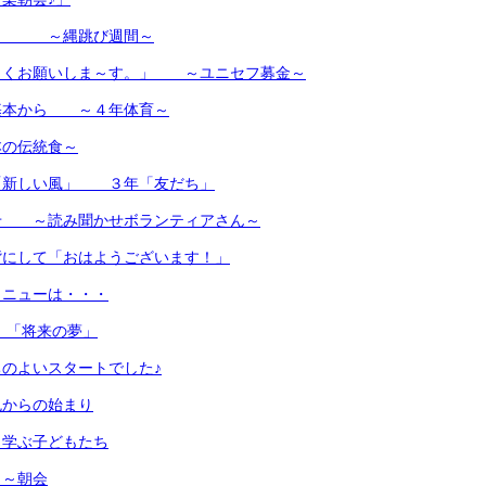
・・ ～縄跳び週間～
しくお願いしま～す。」 ～ユニセフ募金～
基本から ～４年体育～
の伝統食～
「新しい風」 ３年「友だち」
せ ～読み聞かせボランティアさん～
背にして「おはようございます！」
メニューは・・・
 「将来の夢」
のよいスタートでした♪
色からの始まり
く学ぶ子どもたち
日～朝会