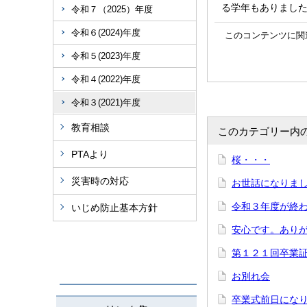
る学年もありまし
令和７（2025）年度
令和６(2024)年度
このコンテンツに関
令和５(2023)年度
令和４(2022)年度
令和３(2021)年度
教育相談
このカテゴリー内
PTAより
桜・・・
災害時の対応
お世話になりま
令和３年度が
いじめ防止基本方針
安心です。あり
第１２１回卒業
お別れ会
卒業式前日にな