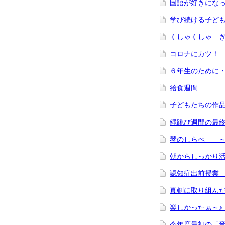
国語が好きにな
学び続ける子ど
くしゃくしゃ 
コロナにカツ
６年生のために
給食週間
子どもたちの作
縄跳び週間の最
琴のしらべ ～
朝からしっかり
認知症出前授業
真剣に取り組ん
楽しかったぁ～
今年度最初の「音