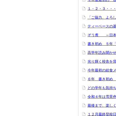
１・２・３・
「ご協力、よろ
ティーベースの
ぞう煮 ～日本
書き初め ５年
高学年読み聞か
光り輝く校舎を
今年最初の給食
６年 書き初め
どの学年も気持ち
令和４年は雪景
最後まで、楽し
１２月最終登校