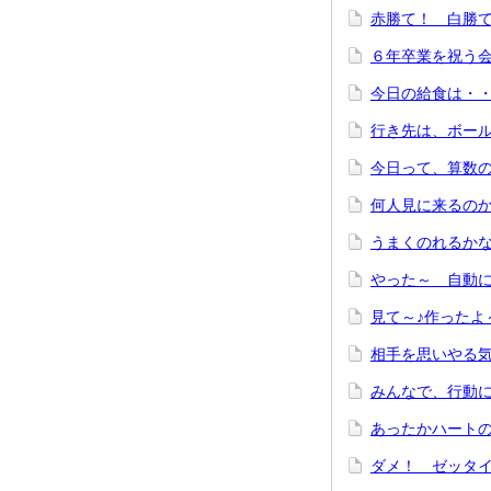
赤勝て！ 
６年卒業を祝う
今日の給食は・・
行き先は、ボー
今日って、算数
何人見に来る
うまくのれ
やった～ 自動
見て～♪
相手を思いやる
みんなで、
あったかハー
ダメ！ ゼッ