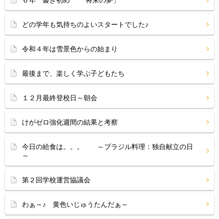
６年 書き初め 「将来の夢」
どの学年も気持ちのよいスタートでした♪
令和４年は雪景色からの始まり
最後まで、楽しく学ぶ子どもたち
１２月最終登校日～朝会
けがゼロ強化週間の結果と考察
今日の給食は。。。 ～ブラジル料理：独自献立の日
～
第２回学校運営協議会
わぁ～♪ 黄色いじゅうたんだぁ～