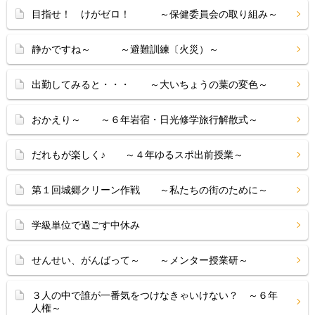
目指せ！ けがゼロ！ ～保健委員会の取り組み～
静かですね～ ～避難訓練〔火災）～
出勤してみると・・・ ～大いちょうの葉の変色～
おかえり～ ～６年岩宿・日光修学旅行解散式～
だれもが楽しく♪ ～４年ゆるスポ出前授業～
第１回城郷クリーン作戦 ～私たちの街のために～
学級単位で過ごす中休み
せんせい、がんばって～ ～メンター授業研～
３人の中で誰が一番気をつけなきゃいけない？ ～６年
人権～