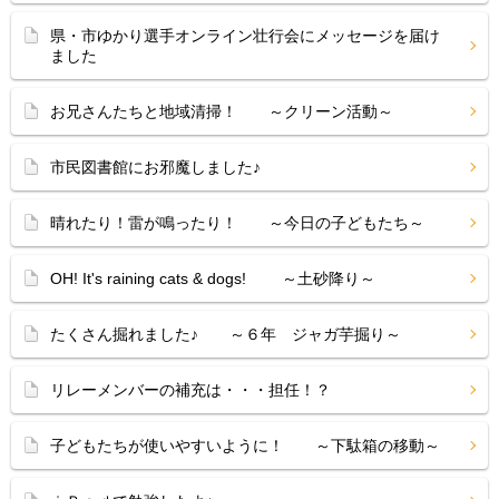
県・市ゆかり選手オンライン壮行会にメッセージを届け
ました
お兄さんたちと地域清掃！ ～クリーン活動～
市民図書館にお邪魔しました♪
晴れたり！雷が鳴ったり！ ～今日の子どもたち～
OH! It's raining cats & dogs! ～土砂降り～
たくさん掘れました♪ ～６年 ジャガ芋掘り～
リレーメンバーの補充は・・・担任！？
子どもたちが使いやすいように！ ～下駄箱の移動～