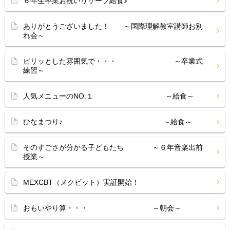
６年生卒業お祝いリザーブ給食♪
ありがとうございました！ ～国際理解教室講師お別
れ会～
ピリッとした雰囲気で・・・ ～卒業式
練習～
人気メニューのNO.１ ～給食～
ひなまつり♪ ～給食～
そのすごさが分かる子どもたち ～６年音楽出前
授業～
MEXCBT（メクビット）実証開始！
おもいやり算・・・ ～朝会～