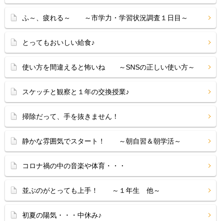
ふ～、疲れる～ ～市学力・学習状況調査１日目～
とってもおいしい給食♪
使い方を間違えると怖いね ～SNSの正しい使い方～
スケッチと観察と１年の交換授業♪
掃除だって、手を抜きません！
静かな雰囲気でスタート！ ～朝自習＆朝学活～
コロナ禍の中の音楽や体育・・・
並ぶのがとっても上手！ ～１年生 他～
初夏の陽気・・・中休み♪