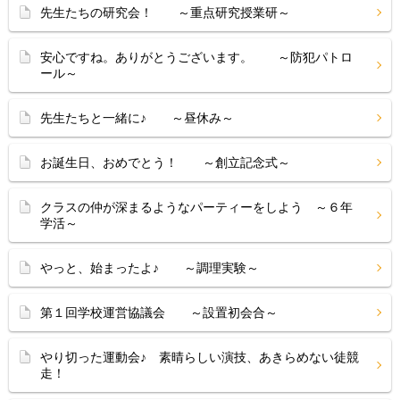
先生たちの研究会！ ～重点研究授業研～
安心ですね。ありがとうございます。 ～防犯パトロ
ール～
先生たちと一緒に♪ ～昼休み～
お誕生日、おめでとう！ ～創立記念式～
クラスの仲が深まるようなパーティーをしよう ～６年
学活～
やっと、始まったよ♪ ～調理実験～
第１回学校運営協議会 ～設置初会合～
やり切った運動会♪ 素晴らしい演技、あきらめない徒競
走！