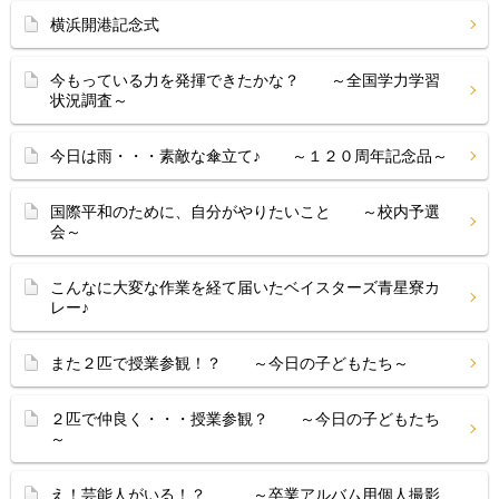
横浜開港記念式
今もっている力を発揮できたかな？ ～全国学力学習
状況調査～
今日は雨・・・素敵な傘立て♪ ～１２０周年記念品～
国際平和のために、自分がやりたいこと ～校内予選
会～
こんなに大変な作業を経て届いたベイスターズ青星寮カ
レー♪
また２匹で授業参観！？ ～今日の子どもたち～
２匹で仲良く・・・授業参観？ ～今日の子どもたち
～
え！芸能人がいる！？ ～卒業アルバム用個人撮影