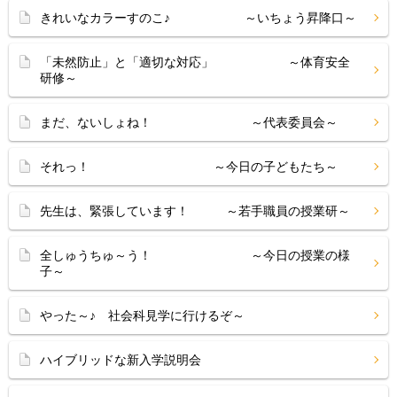
きれいなカラーすのこ♪ ～いちょう昇降口～
「未然防止」と「適切な対応」 ～体育安全
研修～
まだ、ないしょね！ ～代表委員会～
それっ！ ～今日の子どもたち～
先生は、緊張しています！ ～若手職員の授業研～
全しゅうちゅ～う！ ～今日の授業の様
子～
やった～♪ 社会科見学に行けるぞ～
ハイブリッドな新入学説明会