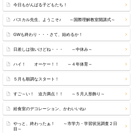
今日もがんばる子どもたち！
パスカル先生、ようこそ♪ ～国際理解教室開講式～
GWも終わり・・・さて、始めるか！
日差しは強いけどね・・・ ～中休み～
ハイ！ オーケー！！ ～４年体育～
５月も順調なスタート！
すご～い！ 迫力満点！！ ～５月人形飾り～
給食室のデコレーション、かわいいね♪
やっと、終わったぁ！ ～市学力・学習状況調査２日
目～