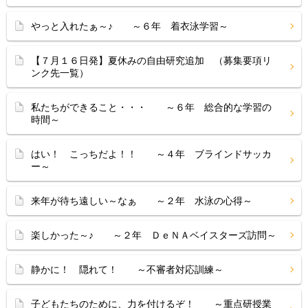
やっと入れたぁ～♪ ～６年 着衣泳学習～
【７月１６日発】夏休みの自由研究追加 （募集要項リ
ンク先一覧）
私たちができること・・・ ～６年 総合的な学習の
時間～
はい！ こっちだよ！！ ～４年 ブラインドサッカ
ー～
来年が待ち遠しい～なぁ ～２年 水泳の心得～
楽しかった～♪ ～２年 ＤｅＮＡベイスターズ訪問～
静かに！ 隠れて！ ～不審者対応訓練～
子どもたちのために、力を付けるぞ！ ～重点研授業