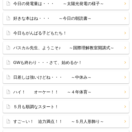
今日の発電量は・・・ ～太陽光発電の様子～
好きな本はね・・・ ～今日の朝読書～
今日もがんばる子どもたち！
パスカル先生、ようこそ♪ ～国際理解教室開講式～
GWも終わり・・・さて、始めるか！
日差しは強いけどね・・・ ～中休み～
ハイ！ オーケー！！ ～４年体育～
５月も順調なスタート！
すご～い！ 迫力満点！！ ～５月人形飾り～