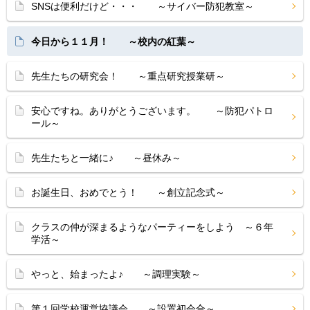
SNSは便利だけど・・・ ～サイバー防犯教室～
今日から１１月！ ～校内の紅葉～
先生たちの研究会！ ～重点研究授業研～
安心ですね。ありがとうございます。 ～防犯パトロ
ール～
先生たちと一緒に♪ ～昼休み～
お誕生日、おめでとう！ ～創立記念式～
クラスの仲が深まるようなパーティーをしよう ～６年
学活～
やっと、始まったよ♪ ～調理実験～
第１回学校運営協議会 ～設置初会合～