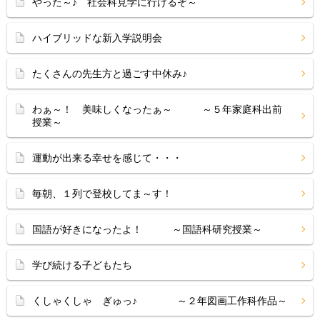
やった～♪ 社会科見学に行けるぞ～
ハイブリッドな新入学説明会
たくさんの先生方と過ごす中休み♪
わぁ～！ 美味しくなったぁ～ ～５年家庭科出前
授業～
運動が出来る幸せを感じて・・・
毎朝、１列で登校してま～す！
国語が好きになったよ！ ～国語科研究授業～
学び続ける子どもたち
くしゃくしゃ ぎゅっ♪ ～２年図画工作科作品～