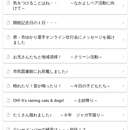
気をつけることはね・・ ～なかよしペア活動に向
けて～
開校記念日の１日・・・
県・市ゆかり選手オンライン壮行会にメッセージを届け
ました
お兄さんたちと地域清掃！ ～クリーン活動～
市民図書館にお邪魔しました♪
晴れたり！雷が鳴ったり！ ～今日の子どもたち～
OH! It's raining cats & dogs! ～土砂降り～
たくさん掘れました♪ ～６年 ジャガ芋掘り～
リレーメンバーの補充は・・・担任！？