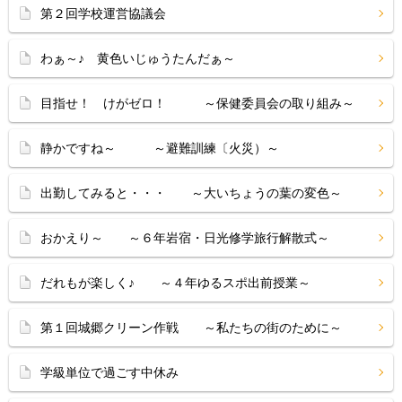
第２回学校運営協議会
わぁ～♪ 黄色いじゅうたんだぁ～
目指せ！ けがゼロ！ ～保健委員会の取り組み～
静かですね～ ～避難訓練〔火災）～
出勤してみると・・・ ～大いちょうの葉の変色～
おかえり～ ～６年岩宿・日光修学旅行解散式～
だれもが楽しく♪ ～４年ゆるスポ出前授業～
第１回城郷クリーン作戦 ～私たちの街のために～
学級単位で過ごす中休み