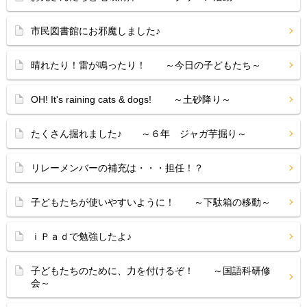
市民図書館にお邪魔しました♪
晴れたり！雷が鳴ったり！ ～今日の子どもたち～
OH! It's raining cats & dogs! ～土砂降り～
たくさん掘れました♪ ～６年 ジャガ芋掘り～
リレーメンバーの補充は・・・担任！？
子どもたちが使いやすいように！ ～下駄箱の移動～
ｉＰａｄで勉強したよ♪
子どもたちのために、力を付けるぞ！ ～国語科研修
会～