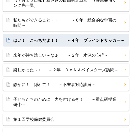
【７月１６日発】夏休みの自由研究追加 （募集要項リ
ンク先一覧）
私たちができること・・・ ～６年 総合的な学習の
時間～
はい！ こっちだよ！！ ～４年 ブラインドサッカー～
来年が待ち遠しい～なぁ ～２年 水泳の心得～
楽しかった～♪ ～２年 ＤｅＮＡベイスターズ訪問～
静かに！ 隠れて！ ～不審者対応訓練～
子どもたちのために、力を付けるぞ！ ～重点研授業
研①～
第１回学校保健委員会