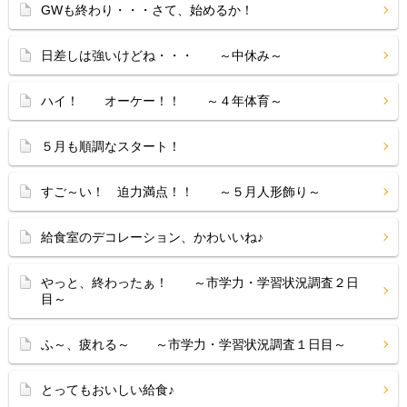
GWも終わり・・・さて、始めるか！
日差しは強いけどね・・・ ～中休み～
ハイ！ オーケー！！ ～４年体育～
５月も順調なスタート！
すご～い！ 迫力満点！！ ～５月人形飾り～
給食室のデコレーション、かわいいね♪
やっと、終わったぁ！ ～市学力・学習状況調査２日
目～
ふ～、疲れる～ ～市学力・学習状況調査１日目～
とってもおいしい給食♪