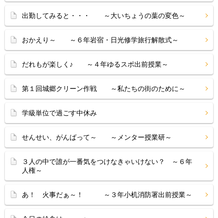
出勤してみると・・・ ～大いちょうの葉の変色～
おかえり～ ～６年岩宿・日光修学旅行解散式～
だれもが楽しく♪ ～４年ゆるスポ出前授業～
第１回城郷クリーン作戦 ～私たちの街のために～
学級単位で過ごす中休み
せんせい、がんばって～ ～メンター授業研～
３人の中で誰が一番気をつけなきゃいけない？ ～６年
人権～
あ！ 火事だぁ～！ ～３年小机消防署出前授業～