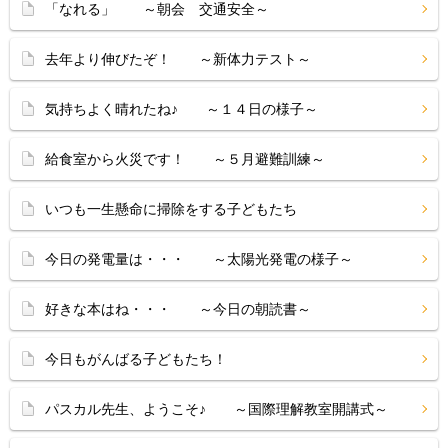
「なれる」 ～朝会 交通安全～
去年より伸びたぞ！ ～新体力テスト～
気持ちよく晴れたね♪ ～１４日の様子～
給食室から火災です！ ～５月避難訓練～
いつも一生懸命に掃除をする子どもたち
今日の発電量は・・・ ～太陽光発電の様子～
好きな本はね・・・ ～今日の朝読書～
今日もがんばる子どもたち！
パスカル先生、ようこそ♪ ～国際理解教室開講式～