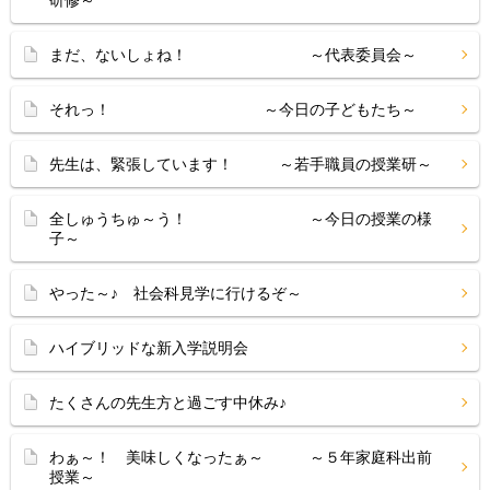
研修～
まだ、ないしょね！ ～代表委員会～
それっ！ ～今日の子どもたち～
先生は、緊張しています！ ～若手職員の授業研～
全しゅうちゅ～う！ ～今日の授業の様
子～
やった～♪ 社会科見学に行けるぞ～
ハイブリッドな新入学説明会
たくさんの先生方と過ごす中休み♪
わぁ～！ 美味しくなったぁ～ ～５年家庭科出前
授業～