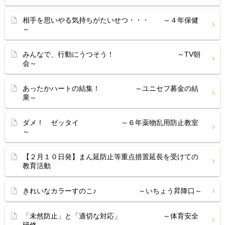
相手を思いやる気持ちがたいせつ・・・ ～４年保健
～
みんなで、行動にうつそう！ ～TV朝
会～
あったかハートの結集！ ～ユニセフ募金の結
果～
ダメ！ ゼッタイ ～６年薬物乱用防止教室
～
【２月１０日発】まん延防止等重点措置延長を受けての
教育活動
きれいなカラーすのこ♪ ～いちょう昇降口～
「未然防止」と「適切な対応」 ～体育安全