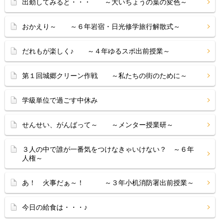
出勤してみると・・・ ～大いちょうの葉の変色～
おかえり～ ～６年岩宿・日光修学旅行解散式～
だれもが楽しく♪ ～４年ゆるスポ出前授業～
第１回城郷クリーン作戦 ～私たちの街のために～
学級単位で過ごす中休み
せんせい、がんばって～ ～メンター授業研～
３人の中で誰が一番気をつけなきゃいけない？ ～６年
人権～
あ！ 火事だぁ～！ ～３年小机消防署出前授業～
今日の給食は・・・♪