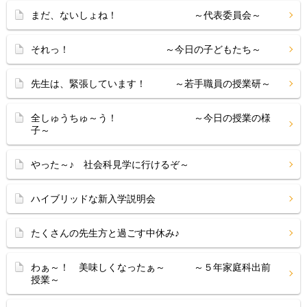
まだ、ないしょね！ ～代表委員会～
それっ！ ～今日の子どもたち～
先生は、緊張しています！ ～若手職員の授業研～
全しゅうちゅ～う！ ～今日の授業の様
子～
やった～♪ 社会科見学に行けるぞ～
ハイブリッドな新入学説明会
たくさんの先生方と過ごす中休み♪
わぁ～！ 美味しくなったぁ～ ～５年家庭科出前
授業～