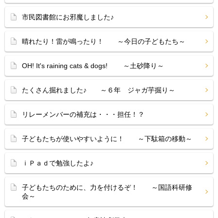
市民図書館にお邪魔しました♪
晴れたり！雷が鳴ったり！ ～今日の子どもたち～
OH! It's raining cats & dogs! ～土砂降り～
たくさん掘れました♪ ～６年 ジャガ芋掘り～
リレーメンバーの補充は・・・担任！？
子どもたちが使いやすいように！ ～下駄箱の移動～
ｉＰａｄで勉強したよ♪
子どもたちのために、力を付けるぞ！ ～国語科研修
会～