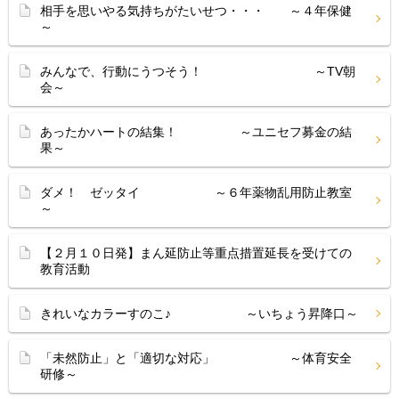
相手を思いやる気持ちがたいせつ・・・ ～４年保健
～
みんなで、行動にうつそう！ ～TV朝
会～
あったかハートの結集！ ～ユニセフ募金の結
果～
ダメ！ ゼッタイ ～６年薬物乱用防止教室
～
【２月１０日発】まん延防止等重点措置延長を受けての
教育活動
きれいなカラーすのこ♪ ～いちょう昇降口～
「未然防止」と「適切な対応」 ～体育安全
研修～