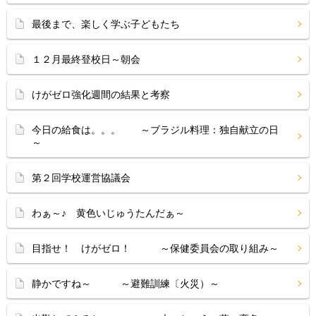
最後まで、楽しく学ぶ子どもたち
１２月最終登校日～朝会
けがゼロ強化週間の結果と考察
今日の給食は。。。 ～ブラジル料理：独自献立の日
～
第２回学校運営協議会
わぁ～♪ 黄色いじゅうたんだぁ～
目指せ！ けがゼロ！ ～保健委員会の取り組み～
静かですね～ ～避難訓練〔火災）～