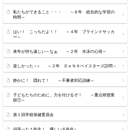
私たちができること・・・ ～６年 総合的な学習の
時間～
はい！ こっちだよ！！ ～４年 ブラインドサッカ
ー～
来年が待ち遠しい～なぁ ～２年 水泳の心得～
楽しかった～♪ ～２年 ＤｅＮＡベイスターズ訪問～
静かに！ 隠れて！ ～不審者対応訓練～
子どもたちのために、力を付けるぞ！ ～重点研授業
研①～
第１回学校保健委員会
頑張った１年生！ 優しい６年生♪