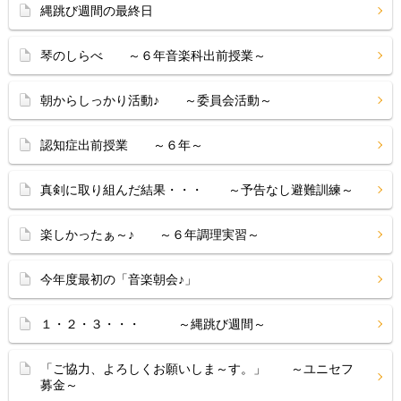
縄跳び週間の最終日
琴のしらべ ～６年音楽科出前授業～
朝からしっかり活動♪ ～委員会活動～
認知症出前授業 ～６年～
真剣に取り組んだ結果・・・ ～予告なし避難訓練～
楽しかったぁ～♪ ～６年調理実習～
今年度最初の「音楽朝会♪」
１・２・３・・・ ～縄跳び週間～
「ご協力、よろしくお願いしま～す。」 ～ユニセフ
募金～