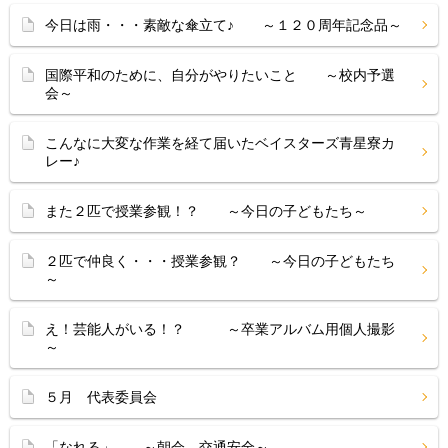
今日は雨・・・素敵な傘立て♪ ～１２０周年記念品～
国際平和のために、自分がやりたいこと ～校内予選
会～
こんなに大変な作業を経て届いたベイスターズ青星寮カ
レー♪
また２匹で授業参観！？ ～今日の子どもたち～
２匹で仲良く・・・授業参観？ ～今日の子どもたち
～
え！芸能人がいる！？ ～卒業アルバム用個人撮影
～
５月 代表委員会
「なれる」 ～朝会 交通安全～