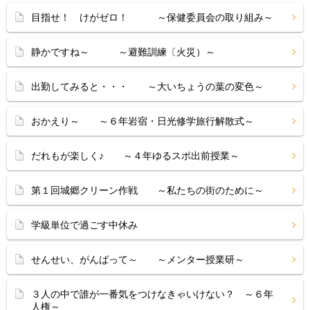
目指せ！ けがゼロ！ ～保健委員会の取り組み～
静かですね～ ～避難訓練〔火災）～
出勤してみると・・・ ～大いちょうの葉の変色～
おかえり～ ～６年岩宿・日光修学旅行解散式～
だれもが楽しく♪ ～４年ゆるスポ出前授業～
第１回城郷クリーン作戦 ～私たちの街のために～
学級単位で過ごす中休み
せんせい、がんばって～ ～メンター授業研～
３人の中で誰が一番気をつけなきゃいけない？ ～６年
人権～