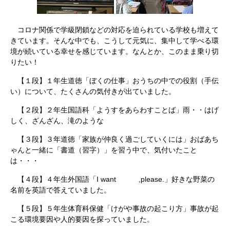
コロナ関係で学級閉鎖などの対応を迫られている学校も増えて
きています。そんな中でも、こうして元気に、集中して学べる環
境が続いている幸せを感じています。なんとか、このまま乗り切
りたい！
【１段】１年生道徳「ぼくの仕事」おうちの中での役割（手伝
い）について、たくさんの気付きが出ていました。
【２段】２年生国語科「ようすをあらわすことば」雨・・はげ
しく、ざんざん、滝のような
【３段】３年道徳「家族が仲良く過ごしていくには」おばあち
ゃんと一緒に「書道（習字）」を習う中で、気付いたこと
は・・・
【４段】４年生外国語「I want ,please.」好きな野菜の
名前を英語で答えていました。
【５段】５年生体育科保健「けがや事故の起こり方」事故が起
こる環境要因や人的要因を探っていました。