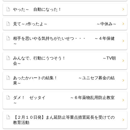
やった～ 自動になった！
見て～♪作ったよ～ ～中休み～
相手を思いやる気持ちがたいせつ・・・ ～４年保健
～
みんなで、行動にうつそう！ ～TV朝
会～
あったかハートの結集！ ～ユニセフ募金の結
果～
ダメ！ ゼッタイ ～６年薬物乱用防止教室
～
【２月１０日発】まん延防止等重点措置延長を受けての
教育活動