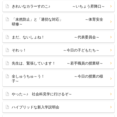
きれいなカラーすのこ♪ ～いちょう昇降口～
「未然防止」と「適切な対応」 ～体育安全
研修～
まだ、ないしょね！ ～代表委員会～
それっ！ ～今日の子どもたち～
先生は、緊張しています！ ～若手職員の授業研～
全しゅうちゅ～う！ ～今日の授業の様
子～
やった～♪ 社会科見学に行けるぞ～
ハイブリッドな新入学説明会