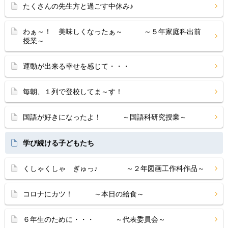
たくさんの先生方と過ごす中休み♪
わぁ～！ 美味しくなったぁ～ ～５年家庭科出前
授業～
運動が出来る幸せを感じて・・・
毎朝、１列で登校してま～す！
国語が好きになったよ！ ～国語科研究授業～
学び続ける子どもたち
くしゃくしゃ ぎゅっ♪ ～２年図画工作科作品～
コロナにカツ！ ～本日の給食～
６年生のために・・・ ～代表委員会～