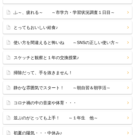
ふ～、疲れる～ ～市学力・学習状況調査１日目～
とってもおいしい給食♪
使い方を間違えると怖いね ～SNSの正しい使い方～
スケッチと観察と１年の交換授業♪
掃除だって、手を抜きません！
静かな雰囲気でスタート！ ～朝自習＆朝学活～
コロナ禍の中の音楽や体育・・・
並ぶのがとっても上手！ ～１年生 他～
初夏の陽気・・・中休み♪