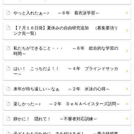
やっと入れたぁ～♪ ～６年 着衣泳学習～
【７月１６日発】夏休みの自由研究追加 （募集要項リ
ンク先一覧）
私たちができること・・・ ～６年 総合的な学習の
時間～
はい！ こっちだよ！！ ～４年 ブラインドサッカ
ー～
来年が待ち遠しい～なぁ ～２年 水泳の心得～
楽しかった～♪ ～２年 ＤｅＮＡベイスターズ訪問～
静かに！ 隠れて！ ～不審者対応訓練～
子どもたちのために、力を付けるぞ！ ～重点研授業