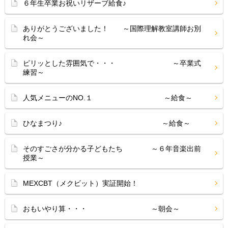
６年生卒業お祝いリザーブ給食♪
ありがとうございました！ ～国際理解教室講師お別
れ会～
ピリッとした雰囲気で・・・ ～卒業式
練習～
人気メニューのNO.１ ～給食～
ひなまつり♪ ～給食～
そのすごさが分かる子どもたち ～６年音楽出前
授業～
MEXCBT（メクビット）実証開始！
おもいやり算・・・ ～朝会～