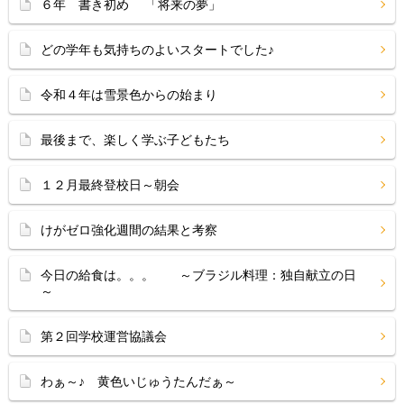
６年 書き初め 「将来の夢」
どの学年も気持ちのよいスタートでした♪
令和４年は雪景色からの始まり
最後まで、楽しく学ぶ子どもたち
１２月最終登校日～朝会
けがゼロ強化週間の結果と考察
今日の給食は。。。 ～ブラジル料理：独自献立の日
～
第２回学校運営協議会
わぁ～♪ 黄色いじゅうたんだぁ～