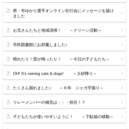
県・市ゆかり選手オンライン壮行会にメッセージを届け
ました
お兄さんたちと地域清掃！ ～クリーン活動～
市民図書館にお邪魔しました♪
晴れたり！雷が鳴ったり！ ～今日の子どもたち～
OH! It's raining cats & dogs! ～土砂降り～
たくさん掘れました♪ ～６年 ジャガ芋掘り～
リレーメンバーの補充は・・・担任！？
子どもたちが使いやすいように！ ～下駄箱の移動～