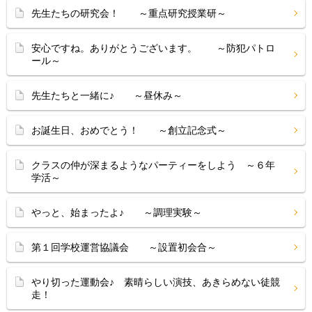
先生たちの研究会！ ～重点研究授業研～
安心ですね。ありがとうございます。 ～防犯パトロ
ール～
先生たちと一緒に♪ ～昼休み～
お誕生日、おめでとう！ ～創立記念式～
クラスの仲が深まるようなパーティーをしよう ～６年
学活～
やっと、始まったよ♪ ～調理実験～
第１回学校運営協議会 ～設置初会合～
やり切った運動会♪ 素晴らしい演技、あきらめない徒競
走！