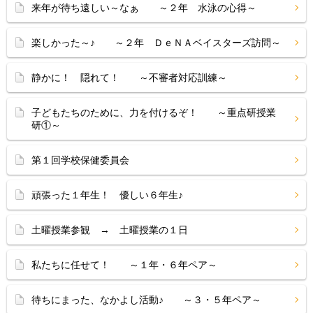
来年が待ち遠しい～なぁ ～２年 水泳の心得～
楽しかった～♪ ～２年 ＤｅＮＡベイスターズ訪問～
静かに！ 隠れて！ ～不審者対応訓練～
子どもたちのために、力を付けるぞ！ ～重点研授業
研①～
第１回学校保健委員会
頑張った１年生！ 優しい６年生♪
土曜授業参観 → 土曜授業の１日
私たちに任せて！ ～１年・６年ペア～
待ちにまった、なかよし活動♪ ～３・５年ペア～