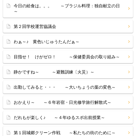
今日の給食は。。。 ～ブラジル料理：独自献立の日
～
第２回学校運営協議会
わぁ～♪ 黄色いじゅうたんだぁ～
目指せ！ けがゼロ！ ～保健委員会の取り組み～
静かですね～ ～避難訓練〔火災）～
出勤してみると・・・ ～大いちょうの葉の変色～
おかえり～ ～６年岩宿・日光修学旅行解散式～
だれもが楽しく♪ ～４年ゆるスポ出前授業～
第１回城郷クリーン作戦 ～私たちの街のために～