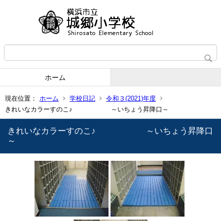
ホーム
現在位置：
ホーム
学校日記
令和３(2021)年度
きれいなカラーすのこ♪ ～いちょう昇降口～
きれいなカラーすのこ♪ ～いちょう昇降口
～