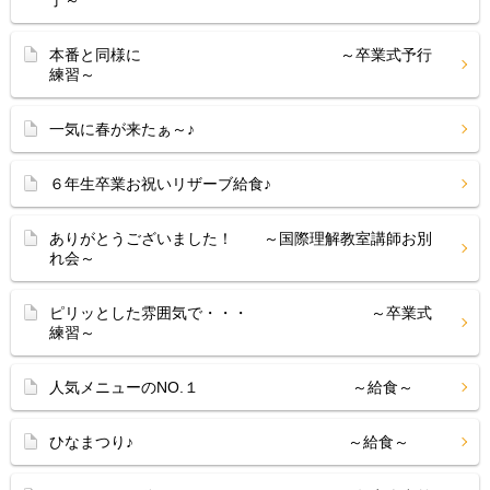
了～
本番と同様に ～卒業式予行
練習～
一気に春が来たぁ～♪
６年生卒業お祝いリザーブ給食♪
ありがとうございました！ ～国際理解教室講師お別
れ会～
ピリッとした雰囲気で・・・ ～卒業式
練習～
人気メニューのNO.１ ～給食～
ひなまつり♪ ～給食～