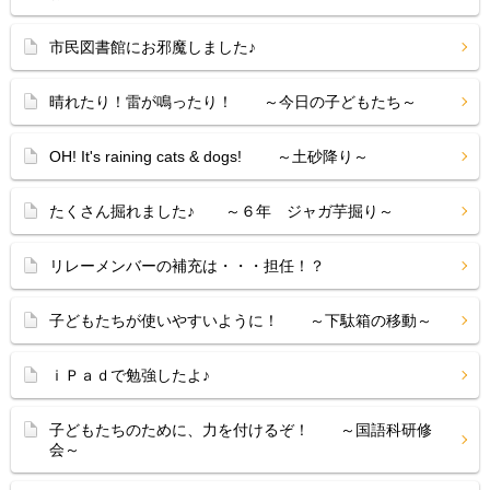
市民図書館にお邪魔しました♪
晴れたり！雷が鳴ったり！ ～今日の子どもたち～
OH! It's raining cats & dogs! ～土砂降り～
たくさん掘れました♪ ～６年 ジャガ芋掘り～
リレーメンバーの補充は・・・担任！？
子どもたちが使いやすいように！ ～下駄箱の移動～
ｉＰａｄで勉強したよ♪
子どもたちのために、力を付けるぞ！ ～国語科研修
会～