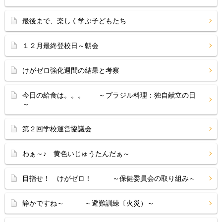
最後まで、楽しく学ぶ子どもたち
１２月最終登校日～朝会
けがゼロ強化週間の結果と考察
今日の給食は。。。 ～ブラジル料理：独自献立の日
～
第２回学校運営協議会
わぁ～♪ 黄色いじゅうたんだぁ～
目指せ！ けがゼロ！ ～保健委員会の取り組み～
静かですね～ ～避難訓練〔火災）～