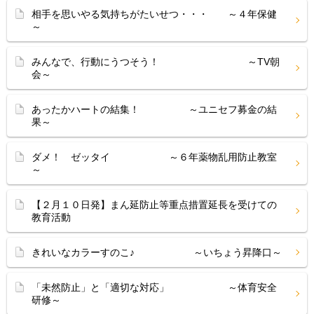
相手を思いやる気持ちがたいせつ・・・ ～４年保健
～
みんなで、行動にうつそう！ ～TV朝
会～
あったかハートの結集！ ～ユニセフ募金の結
果～
ダメ！ ゼッタイ ～６年薬物乱用防止教室
～
【２月１０日発】まん延防止等重点措置延長を受けての
教育活動
きれいなカラーすのこ♪ ～いちょう昇降口～
「未然防止」と「適切な対応」 ～体育安全
研修～