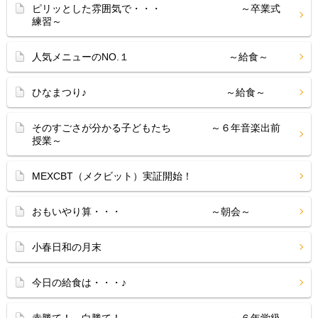
ピリッとした雰囲気で・・・ ～卒業式
練習～
人気メニューのNO.１ ～給食～
ひなまつり♪ ～給食～
そのすごさが分かる子どもたち ～６年音楽出前
授業～
MEXCBT（メクビット）実証開始！
おもいやり算・・・ ～朝会～
小春日和の月末
今日の給食は・・・♪