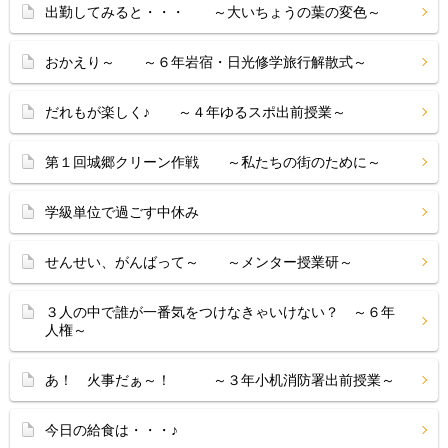
出勤してみると・・・ ～大いちょうの葉の変色～
おかえり～ ～６年岩宿・日光修学旅行解散式～
だれもが楽しく♪ ～４年ゆるスポ出前授業～
第１回城郷クリーン作戦 ～私たちの街のために～
学級単位で過ごす中休み
せんせい、がんばって～ ～メンター授業研～
３人の中で誰が一番気をつけなきゃいけない？ ～６年
人権～
あ！ 火事だぁ～！ ～３年小机消防署出前授業～
今日の給食は・・・♪