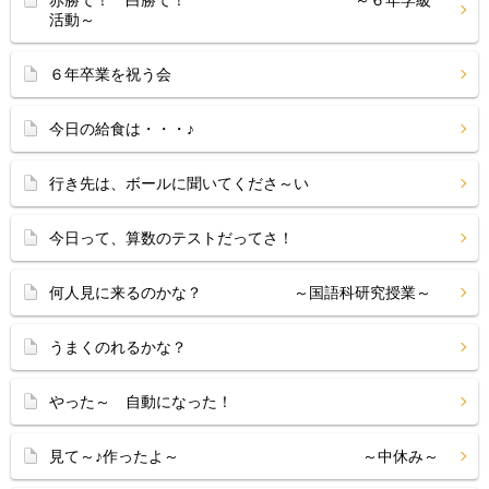
赤勝て！ 白勝て！ ～６年学級
活動～
６年卒業を祝う会
今日の給食は・・・♪
行き先は、ボールに聞いてくださ～い
今日って、算数のテストだってさ！
何人見に来るのかな？ ～国語科研究授業～
うまくのれるかな？
やった～ 自動になった！
見て～♪作ったよ～ ～中休み～