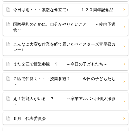
今日は雨・・・素敵な傘立て♪ ～１２０周年記念品～
国際平和のために、自分がやりたいこと ～校内予選
会～
こんなに大変な作業を経て届いたベイスターズ青星寮カ
レー♪
また２匹で授業参観！？ ～今日の子どもたち～
２匹で仲良く・・・授業参観？ ～今日の子どもたち
～
え！芸能人がいる！？ ～卒業アルバム用個人撮影
～
５月 代表委員会