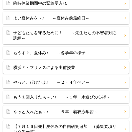
臨時休業期間中の緊急受入れ
よい夏休みを～♪ ～夏休み前最終日～
子どもたちを守るために！ ～先生たちの不審者対応
訓練～
もうすぐ、夏休み♪ ～各学年の様子～
横浜Ｆ・マリノスによる出前授業
やっと、行けたよ♪ ～２・４年ペア～
もう１回入りたぁ～い♪ ～１年 水遊びの心得～
やっと入れたぁ～♪ ～６年 着衣泳学習～
【７月１６日発】夏休みの自由研究追加 （募集要項リ
ンク先一覧）