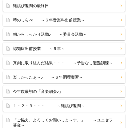
縄跳び週間の最終日
琴のしらべ ～６年音楽科出前授業～
朝からしっかり活動♪ ～委員会活動～
認知症出前授業 ～６年～
真剣に取り組んだ結果・・・ ～予告なし避難訓練～
楽しかったぁ～♪ ～６年調理実習～
今年度最初の「音楽朝会♪」
１・２・３・・・ ～縄跳び週間～
「ご協力、よろしくお願いしま～す。」 ～ユニセフ
募金～