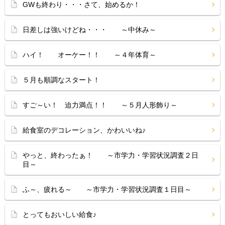
GWも終わり・・・さて、始めるか！
日差しは強いけどね・・・ ～中休み～
ハイ！ オーケー！！ ～４年体育～
５月も順調なスタート！
すご～い！ 迫力満点！！ ～５月人形飾り～
給食室のデコレーション、かわいいね♪
やっと、終わったぁ！ ～市学力・学習状況調査２日
目～
ふ～、疲れる～ ～市学力・学習状況調査１日目～
とってもおいしい給食♪