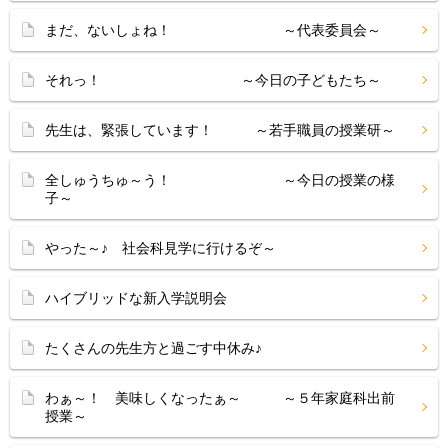
まだ、ないしょね！ ～代表委員会～
それっ！ ～今日の子どもたち～
先生は、緊張しています！ ～若手職員の授業研～
全しゅうちゅ～う！ ～今日の授業の様
子～
やった～♪ 社会科見学に行けるぞ～
ハイブリッドな新入学説明会
たくさんの先生方と過ごす中休み♪
わぁ～！ 美味しくなったぁ～ ～５年家庭科出前
授業～