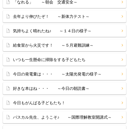
「なれる」 ～朝会 交通安全～
去年より伸びたぞ！ ～新体力テスト～
気持ちよく晴れたね♪ ～１４日の様子～
給食室から火災です！ ～５月避難訓練～
いつも一生懸命に掃除をする子どもたち
今日の発電量は・・・ ～太陽光発電の様子～
好きな本はね・・・ ～今日の朝読書～
今日もがんばる子どもたち！
パスカル先生、ようこそ♪ ～国際理解教室開講式～