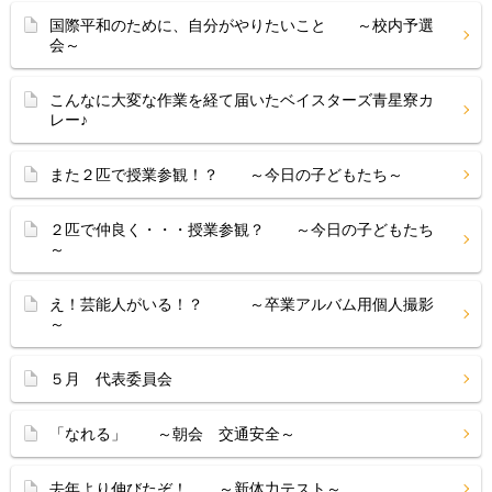
国際平和のために、自分がやりたいこと ～校内予選
会～
こんなに大変な作業を経て届いたベイスターズ青星寮カ
レー♪
また２匹で授業参観！？ ～今日の子どもたち～
２匹で仲良く・・・授業参観？ ～今日の子どもたち
～
え！芸能人がいる！？ ～卒業アルバム用個人撮影
～
５月 代表委員会
「なれる」 ～朝会 交通安全～
去年より伸びたぞ！ ～新体力テスト～