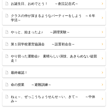
お誕生日、おめでとう！ ～創立記念式～
クラスの仲が深まるようなパーティーをしよう ～６年
学活～
やっと、始まったよ♪ ～調理実験～
第１回学校運営協議会 ～設置初会合～
やり切った運動会♪ 素晴らしい演技、あきらめない徒競
走！
最終確認！
命の授業 ～避難訓練～
ねぇ～、ぜっこうちょうせんせ～い、きて～ ～中休
み～