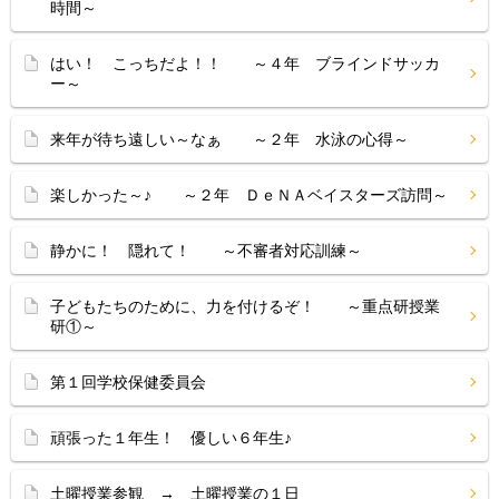
時間～
はい！ こっちだよ！！ ～４年 ブラインドサッカ
ー～
来年が待ち遠しい～なぁ ～２年 水泳の心得～
楽しかった～♪ ～２年 ＤｅＮＡベイスターズ訪問～
静かに！ 隠れて！ ～不審者対応訓練～
子どもたちのために、力を付けるぞ！ ～重点研授業
研①～
第１回学校保健委員会
頑張った１年生！ 優しい６年生♪
土曜授業参観 → 土曜授業の１日