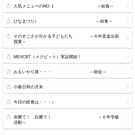
人気メニューのNO.１ ～給食～
ひなまつり♪ ～給食～
そのすごさが分かる子どもたち ～６年音楽出前
授業～
MEXCBT（メクビット）実証開始！
おもいやり算・・・ ～朝会～
小春日和の月末
今日の給食は・・・♪
赤勝て！ 白勝て！ ～６年学級
活動～