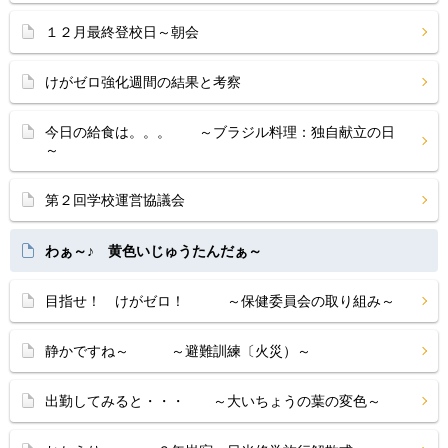
１２月最終登校日～朝会
けがゼロ強化週間の結果と考察
今日の給食は。。。 ～ブラジル料理：独自献立の日
～
第２回学校運営協議会
わぁ～♪ 黄色いじゅうたんだぁ～
目指せ！ けがゼロ！ ～保健委員会の取り組み～
静かですね～ ～避難訓練〔火災）～
出勤してみると・・・ ～大いちょうの葉の変色～