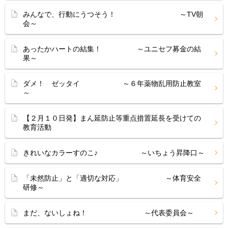
みんなで、行動にうつそう！ ～TV朝
会～
あったかハートの結集！ ～ユニセフ募金の結
果～
ダメ！ ゼッタイ ～６年薬物乱用防止教室
～
【２月１０日発】まん延防止等重点措置延長を受けての
教育活動
きれいなカラーすのこ♪ ～いちょう昇降口～
「未然防止」と「適切な対応」 ～体育安全
研修～
まだ、ないしょね！ ～代表委員会～