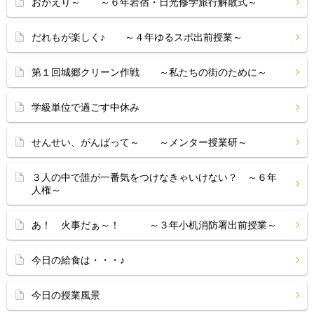
おかえり～ ～６年岩宿・日光修学旅行解散式～
だれもが楽しく♪ ～４年ゆるスポ出前授業～
第１回城郷クリーン作戦 ～私たちの街のために～
学級単位で過ごす中休み
せんせい、がんばって～ ～メンター授業研～
３人の中で誰が一番気をつけなきゃいけない？ ～６年
人権～
あ！ 火事だぁ～！ ～３年小机消防署出前授業～
今日の給食は・・・♪
今日の授業風景