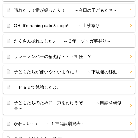
晴れたり！雷が鳴ったり！ ～今日の子どもたち～
OH! It's raining cats & dogs! ～土砂降り～
たくさん掘れました♪ ～６年 ジャガ芋掘り～
リレーメンバーの補充は・・・担任！？
子どもたちが使いやすいように！ ～下駄箱の移動～
ｉＰａｄで勉強したよ♪
子どもたちのために、力を付けるぞ！ ～国語科研修
会～
かわいい～♪ ～１年音読劇発表～