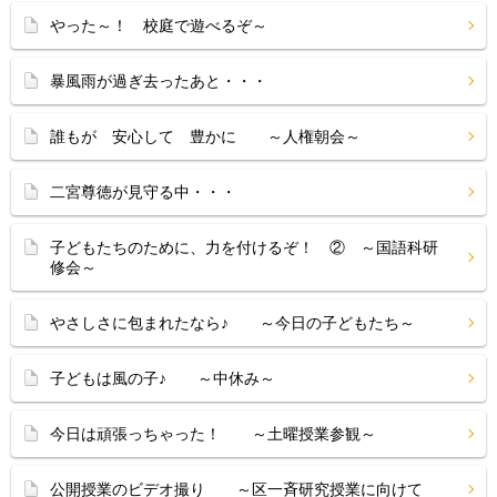
やった～！ 校庭で遊べるぞ～
暴風雨が過ぎ去ったあと・・・
誰もが 安心して 豊かに ～人権朝会～
二宮尊徳が見守る中・・・
子どもたちのために、力を付けるぞ！ ② ～国語科研
修会～
やさしさに包まれたなら♪ ～今日の子どもたち～
子どもは風の子♪ ～中休み～
今日は頑張っちゃった！ ～土曜授業参観～
公開授業のビデオ撮り ～区一斉研究授業に向けて