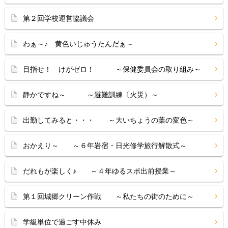
第２回学校運営協議会
わぁ～♪ 黄色いじゅうたんだぁ～
目指せ！ けがゼロ！ ～保健委員会の取り組み～
静かですね～ ～避難訓練〔火災）～
出勤してみると・・・ ～大いちょうの葉の変色～
おかえり～ ～６年岩宿・日光修学旅行解散式～
だれもが楽しく♪ ～４年ゆるスポ出前授業～
第１回城郷クリーン作戦 ～私たちの街のために～
学級単位で過ごす中休み