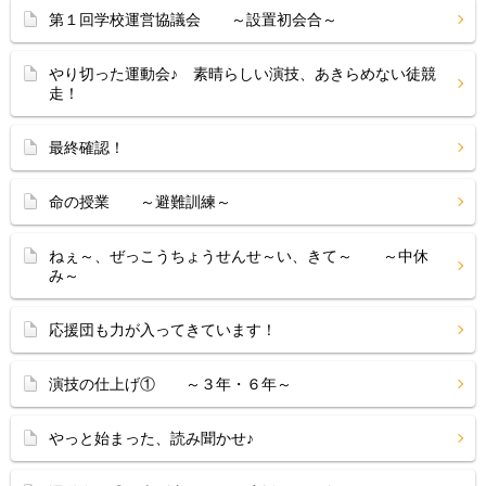
第１回学校運営協議会 ～設置初会合～
やり切った運動会♪ 素晴らしい演技、あきらめない徒競
走！
最終確認！
命の授業 ～避難訓練～
ねぇ～、ぜっこうちょうせんせ～い、きて～ ～中休
み～
応援団も力が入ってきています！
演技の仕上げ① ～３年・６年～
やっと始まった、読み聞かせ♪