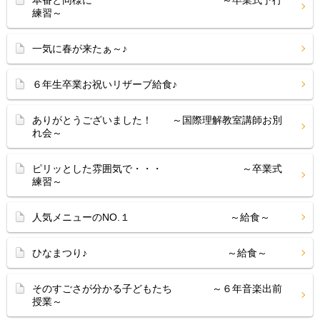
本番と同様に ～卒業式予行
練習～
一気に春が来たぁ～♪
６年生卒業お祝いリザーブ給食♪
ありがとうございました！ ～国際理解教室講師お別
れ会～
ピリッとした雰囲気で・・・ ～卒業式
練習～
人気メニューのNO.１ ～給食～
ひなまつり♪ ～給食～
そのすごさが分かる子どもたち ～６年音楽出前
授業～