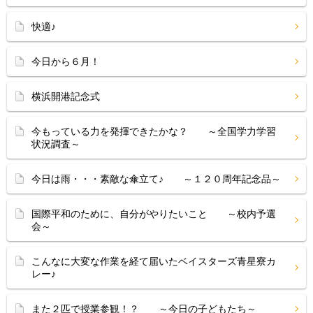
快適♪
今日から６月！
横浜開港記念式
今もっている力を発揮できたかな？ ～全国学力学習
状況調査～
今日は雨・・・素敵な傘立て♪ ～１２０周年記念品～
国際平和のために、自分がやりたいこと ～校内予選
会～
こんなに大変な作業を経て届いたベイスターズ青星寮カ
レー♪
また２匹で授業参観！？ ～今日の子どもたち～