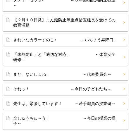
ダメ！ ゼッタイ ～６年薬物乱用防止教室
～
【２月１０日発】まん延防止等重点措置延長を受けての
教育活動
きれいなカラーすのこ♪ ～いちょう昇降口～
「未然防止」と「適切な対応」 ～体育安全
研修～
まだ、ないしょね！ ～代表委員会～
それっ！ ～今日の子どもたち～
先生は、緊張しています！ ～若手職員の授業研～
全しゅうちゅ～う！ ～今日の授業の様
子～