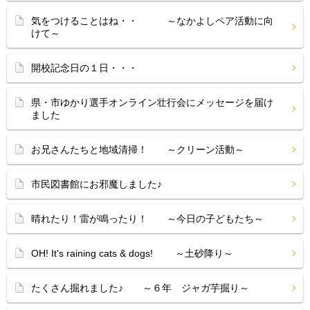
気をつけることはね・・ ～なかよしペア活動に向
けて～
開校記念日の１日・・・
県・市ゆかり選手オンライン壮行会にメッセージを届け
ました
お兄さんたちと地域清掃！ ～クリーン活動～
市民図書館にお邪魔しました♪
晴れたり！雷が鳴ったり！ ～今日の子どもたち～
OH! It's raining cats & dogs! ～土砂降り～
たくさん掘れました♪ ～６年 ジャガ芋掘り～