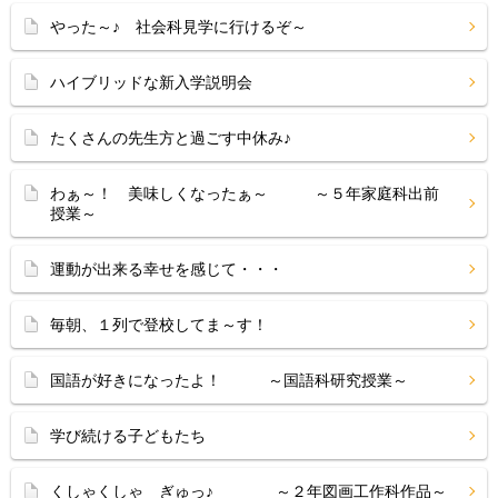
やった～♪ 社会科見学に行けるぞ～
ハイブリッドな新入学説明会
たくさんの先生方と過ごす中休み♪
わぁ～！ 美味しくなったぁ～ ～５年家庭科出前
授業～
運動が出来る幸せを感じて・・・
毎朝、１列で登校してま～す！
国語が好きになったよ！ ～国語科研究授業～
学び続ける子どもたち
くしゃくしゃ ぎゅっ♪ ～２年図画工作科作品～