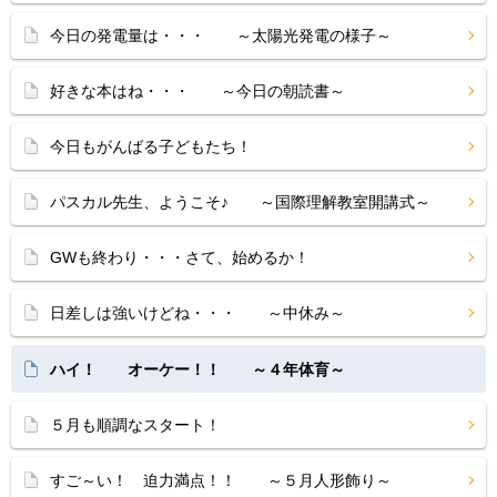
今日の発電量は・・・ ～太陽光発電の様子～
好きな本はね・・・ ～今日の朝読書～
今日もがんばる子どもたち！
パスカル先生、ようこそ♪ ～国際理解教室開講式～
GWも終わり・・・さて、始めるか！
日差しは強いけどね・・・ ～中休み～
ハイ！ オーケー！！ ～４年体育～
５月も順調なスタート！
すご～い！ 迫力満点！！ ～５月人形飾り～