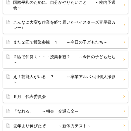
国際平和のために、自分がやりたいこと ～校内予選
会～
こんなに大変な作業を経て届いたベイスターズ青星寮カ
レー♪
また２匹で授業参観！？ ～今日の子どもたち～
２匹で仲良く・・・授業参観？ ～今日の子どもたち
～
え！芸能人がいる！？ ～卒業アルバム用個人撮影
～
５月 代表委員会
「なれる」 ～朝会 交通安全～
去年より伸びたぞ！ ～新体力テスト～