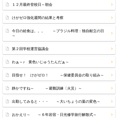
１２月最終登校日～朝会
けがゼロ強化週間の結果と考察
今日の給食は。。。 ～ブラジル料理：独自献立の日
～
第２回学校運営協議会
わぁ～♪ 黄色いじゅうたんだぁ～
目指せ！ けがゼロ！ ～保健委員会の取り組み～
静かですね～ ～避難訓練〔火災）～
出勤してみると・・・ ～大いちょうの葉の変色～
おかえり～ ～６年岩宿・日光修学旅行解散式～