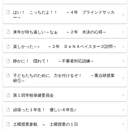
はい！ こっちだよ！！ ～４年 ブラインドサッカ
ー～
来年が待ち遠しい～なぁ ～２年 水泳の心得～
楽しかった～♪ ～２年 ＤｅＮＡベイスターズ訪問～
静かに！ 隠れて！ ～不審者対応訓練～
子どもたちのために、力を付けるぞ！ ～重点研授業
研①～
第１回学校保健委員会
頑張った１年生！ 優しい６年生♪
土曜授業参観 → 土曜授業の１日