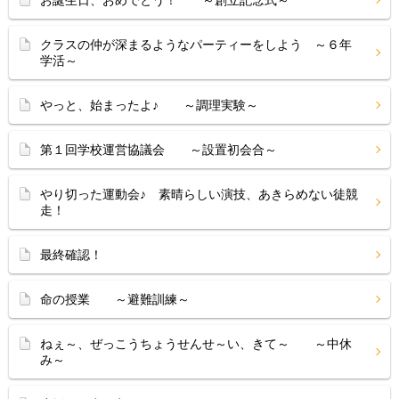
お誕生日、おめでとう！ ～創立記念式～
クラスの仲が深まるようなパーティーをしよう ～６年
学活～
やっと、始まったよ♪ ～調理実験～
第１回学校運営協議会 ～設置初会合～
やり切った運動会♪ 素晴らしい演技、あきらめない徒競
走！
最終確認！
命の授業 ～避難訓練～
ねぇ～、ぜっこうちょうせんせ～い、きて～ ～中休
み～