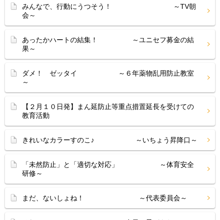
みんなで、行動にうつそう！ ～TV朝
会～
あったかハートの結集！ ～ユニセフ募金の結
果～
ダメ！ ゼッタイ ～６年薬物乱用防止教室
～
【２月１０日発】まん延防止等重点措置延長を受けての
教育活動
きれいなカラーすのこ♪ ～いちょう昇降口～
「未然防止」と「適切な対応」 ～体育安全
研修～
まだ、ないしょね！ ～代表委員会～