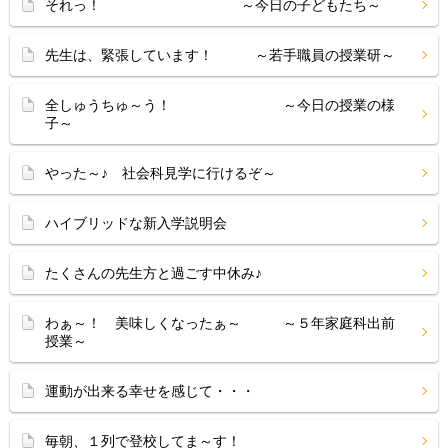
それっ！ ～今日の子どもたち～
先生は、緊張しています！ ～若手職員の授業研～
全しゅうちゅ～う！ ～今日の授業の様
子～
やった～♪ 社会科見学に行けるぞ～
ハイブリッドな新入学説明会
たくさんの先生方と過ごす中休み♪
わぁ～！ 美味しくなったぁ～ ～５年家庭科出前
授業～
運動が出来る幸せを感じて・・・
毎朝、１列で登校してま～す！