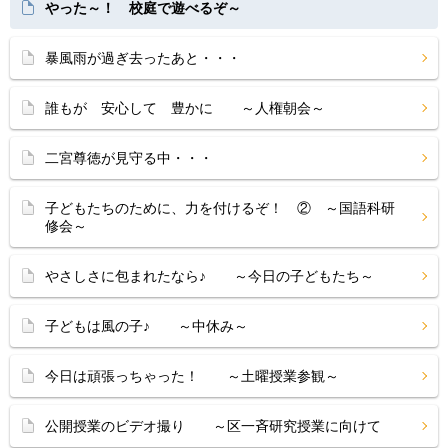
やった～！ 校庭で遊べるぞ～
暴風雨が過ぎ去ったあと・・・
誰もが 安心して 豊かに ～人権朝会～
二宮尊徳が見守る中・・・
子どもたちのために、力を付けるぞ！ ② ～国語科研
修会～
やさしさに包まれたなら♪ ～今日の子どもたち～
子どもは風の子♪ ～中休み～
今日は頑張っちゃった！ ～土曜授業参観～
公開授業のビデオ撮り ～区一斉研究授業に向けて