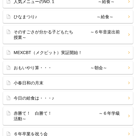
人気メニューのNO.１ ～給食～
ひなまつり♪ ～給食～
そのすごさが分かる子どもたち ～６年音楽出前
授業～
MEXCBT（メクビット）実証開始！
おもいやり算・・・ ～朝会～
小春日和の月末
今日の給食は・・・♪
赤勝て！ 白勝て！ ～６年学級
活動～
６年卒業を祝う会