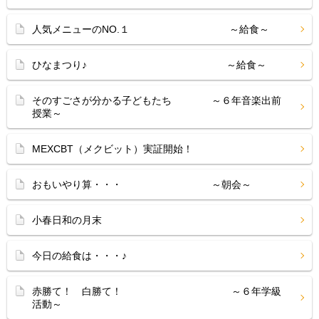
人気メニューのNO.１ ～給食～
ひなまつり♪ ～給食～
そのすごさが分かる子どもたち ～６年音楽出前
授業～
MEXCBT（メクビット）実証開始！
おもいやり算・・・ ～朝会～
小春日和の月末
今日の給食は・・・♪
赤勝て！ 白勝て！ ～６年学級
活動～