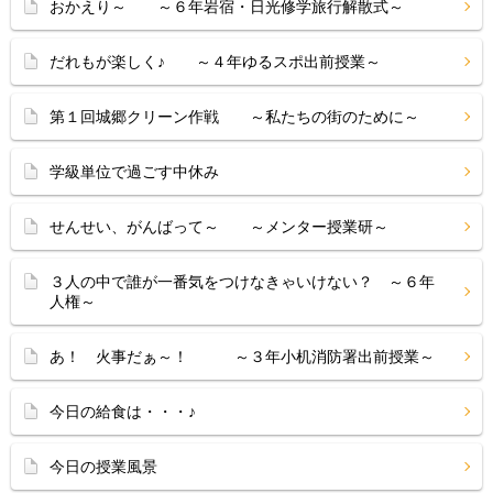
おかえり～ ～６年岩宿・日光修学旅行解散式～
だれもが楽しく♪ ～４年ゆるスポ出前授業～
第１回城郷クリーン作戦 ～私たちの街のために～
学級単位で過ごす中休み
せんせい、がんばって～ ～メンター授業研～
３人の中で誰が一番気をつけなきゃいけない？ ～６年
人権～
あ！ 火事だぁ～！ ～３年小机消防署出前授業～
今日の給食は・・・♪
今日の授業風景