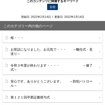
このコンテンツに関連するキーワード
全校
登録日:
2022年2月14日
/
更新日:
2022年2月14日
このカテゴリー内の他のページ
桜・・・
お世話になりました。お元気で・・・ ～離任式・見
送り～
令和３年度が終わります・・・・ ～修了
式～
安心です。ありがとうございます。 ～防犯パトロー
ル～
第１２１回卒業証書授与式