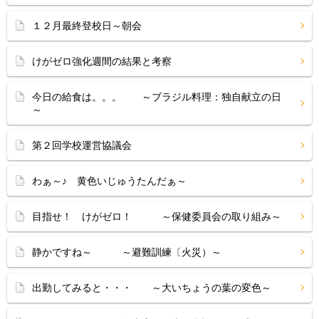
１２月最終登校日～朝会
けがゼロ強化週間の結果と考察
今日の給食は。。。 ～ブラジル料理：独自献立の日
～
第２回学校運営協議会
わぁ～♪ 黄色いじゅうたんだぁ～
目指せ！ けがゼロ！ ～保健委員会の取り組み～
静かですね～ ～避難訓練〔火災）～
出勤してみると・・・ ～大いちょうの葉の変色～