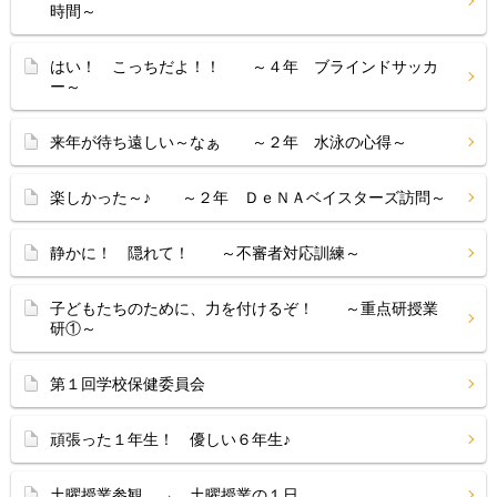
時間～
はい！ こっちだよ！！ ～４年 ブラインドサッカ
ー～
来年が待ち遠しい～なぁ ～２年 水泳の心得～
楽しかった～♪ ～２年 ＤｅＮＡベイスターズ訪問～
静かに！ 隠れて！ ～不審者対応訓練～
子どもたちのために、力を付けるぞ！ ～重点研授業
研①～
第１回学校保健委員会
頑張った１年生！ 優しい６年生♪
土曜授業参観 → 土曜授業の１日