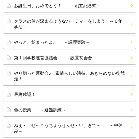
お誕生日、おめでとう！ ～創立記念式～
クラスの仲が深まるようなパーティーをしよう ～６年
学活～
やっと、始まったよ♪ ～調理実験～
第１回学校運営協議会 ～設置初会合～
やり切った運動会♪ 素晴らしい演技、あきらめない徒競
走！
最終確認！
命の授業 ～避難訓練～
ねぇ～、ぜっこうちょうせんせ～い、きて～ ～中休
み～