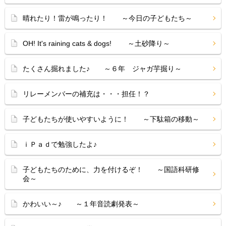
晴れたり！雷が鳴ったり！ ～今日の子どもたち～
OH! It's raining cats & dogs! ～土砂降り～
たくさん掘れました♪ ～６年 ジャガ芋掘り～
リレーメンバーの補充は・・・担任！？
子どもたちが使いやすいように！ ～下駄箱の移動～
ｉＰａｄで勉強したよ♪
子どもたちのために、力を付けるぞ！ ～国語科研修
会～
かわいい～♪ ～１年音読劇発表～