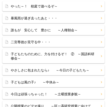
やった～！ 校庭で遊べるぞ～
暴風雨が過ぎ去ったあと・・・
誰もが 安心して 豊かに ～人権朝会～
二宮尊徳が見守る中・・・
子どもたちのために、力を付けるぞ！ ② ～国語科研
修会～
やさしさに包まれたなら♪ ～今日の子どもたち～
子どもは風の子♪ ～中休み～
今日は頑張っちゃった！ ～土曜授業参観～
公開授業のビデオ撮り ～区一斉研究授業に向けて