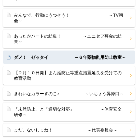
みんなで、行動にうつそう！ ～TV朝
会～
あったかハートの結集！ ～ユニセフ募金の結
果～
ダメ！ ゼッタイ ～６年薬物乱用防止教室～
【２月１０日発】まん延防止等重点措置延長を受けての
教育活動
きれいなカラーすのこ♪ ～いちょう昇降口～
「未然防止」と「適切な対応」 ～体育安全
研修～
まだ、ないしょね！ ～代表委員会～