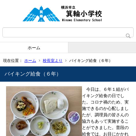
ホーム
現在位置：
ホーム
校長室より
バイキング給食（６年）
バイキング給食（６年）
今日は、６年１組がバ
イキング給食の日でし
た。コロナ禍のため、実
施できるのか心配しまし
たが、調理員の皆さんの
協力もあって実施するこ
とができました。普段の
給食では、お目にかかれ