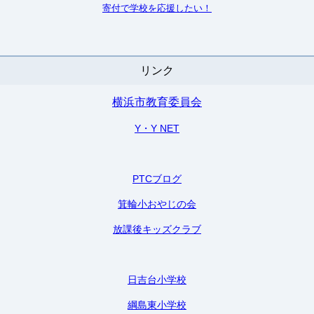
寄付で学校を
応援したい！
リンク
横浜市教育委員会
Y・Y NET
PTCブログ
箕輪小おやじの会
放課後キッズクラブ
日吉台小学校
綱島東小学校