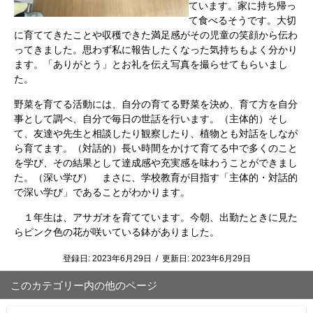
ています。家に持ち帰っ
て食べるそうです。大切
に育ててきたことや収穫できた満足感がその児童の笑顔から伝わ
ってきました。思わず私に報告したくなった気持ちもよく分かり
ます。「ありがとう」とお礼を伝え写真を撮らせてもらいまし
た。
野菜を育てる活動には、自分の育てる野菜を決め、育て方を自分
事として調べ、自分で毎日の世話を行います。（主体的）そし
て、友達や先生と相談したり観察したり、植物とも対話をしなが
ら育てます。（対話的）長い時間をかけて育てる中で多くのこと
を学び、その結果として達成感や充実感を味わうことができまし
た。（深い学び） まさに、学校教育が目指す「主体的・対話的
で深い学び」であることがわかります。
１年生は、アサガオを育てています。今朝、出勤たときに見た
らピンク色の花が咲いている鉢がありました。
登録日:
2023年6月29日
/
更新日:
2023年6月29日
このカテゴリー内の他のページ