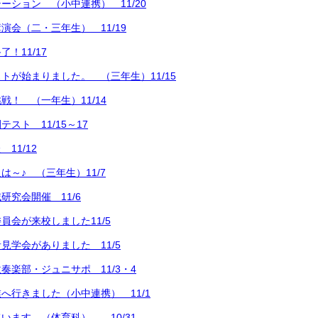
ーション （小中連携） 11/20
演会（二・三年生） 11/19
！11/17
トが始まりました。 （三年生）11/15
戦！ （一年生）11/14
スト 11/15～17
11/12
は～♪ （三年生）11/7
研究会開催 11/6
員会が来校しました11/5
見学会がありました 11/5
奏楽部・ジュニサポ 11/3・4
へ行きました（小中連携） 11/1
います （体育科）… 10/31