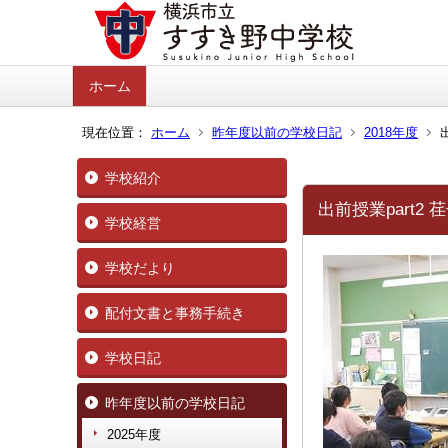
ホーム
現在位置：
ホーム
昨年度以前の学校日記
2018年度
学校紹介
出前授業part2
学校経営
学校だより
配付文書と事務手続き
学校日記
昨年度以前の学校日記
2025年度