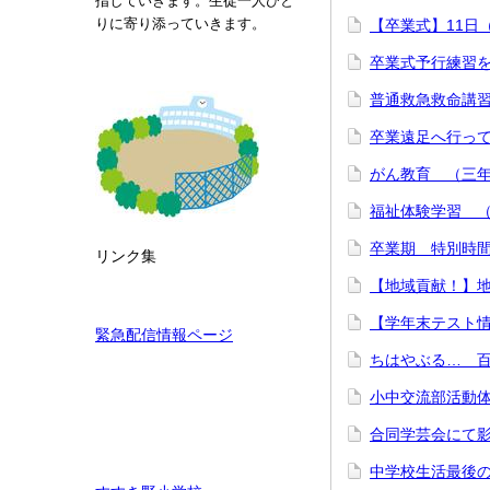
指していきます。生徒一人ひと
りに寄り添っていきます。
【卒業式】11日
卒業式予行練習を
普通救急救命講習
卒業遠足へ行って
がん教育 （三年生
福祉体験学習 （
卒業期 特別時間
リンク集
【地域貢献！】地域
【学年末テスト情報
緊急配信情報ページ
ちはやぶる… 百
小中交流部活動体
合同学芸会にて影
中学校生活最後の