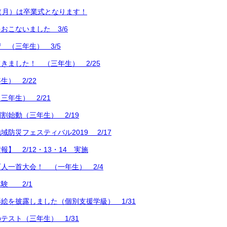
（月）は卒業式となります！
おこないました 3/6
 （三年生） 3/5
きました！ （三年生） 2/25
） 2/22
三年生） 2/21
割始動（三年生） 2/19
防災フェスティバル2019 2/17
】 2/12・13・14 実施
人一首大会！ （一年生） 2/4
験 2/1
絵を披露しました（個別支援学級） 1/31
テスト（三年生） 1/31