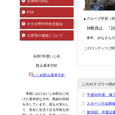
災害時の対応
2
PTA
▲グループ学習（
すすき野中学校支援会
M教員は、『詩
欠席等の連絡について
来年、みなさんの
このコンテンツに関
令和7年度いじめ
防止基本方針
いじめ防止基本方針
このカテゴリー内
本校におけるいじめ防止に向
平成30年度 修了
けた基本的な方向、取組の内容
スポーツ大会開催（
を示しています。誰もが安心し
て、安全に生活できる学校を目
第38回 卒業証