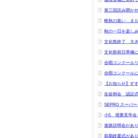
第三回読み聞かせ
晩秋の装い…まもな
秋の一日を楽しみま
文化祭終了 大き
文化祭前日準備に
合唱コンクールリ
合唱コンクールに
【お知らせ】すす
生徒朝会 認証式
SEPRO スーパ
小5 授業見学会 
進路説明会があり
前期終業式があり