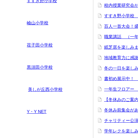
すすき野小学校
校内授業研究会が
すすき野小学校 
嶮山
小学校
百人一首大会！盛
職業講話 （一年生
荏子田小学校
紙芝居を楽しみま
地域教育力に感謝
黒須田小学校
冬の一日を楽しみ
書初め展示中！ 1
一年生フロアー 
美しが丘西小学校
【冬休みのご案
冬休み前集会があ
Y・Y NET
チャリティー公演
学年レクを楽しみ