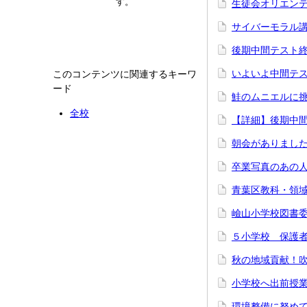
す。
生徒会オリエンテ
サイバーモラル講
後期中間テスト終了
いよいよ中間テス
このコンテンツに関連するキーワ
ード
鮭のムニエルに挑
全校
【詳細】後期中間テ
朝会がありました 
卒業写真のあの人
青葉区教科・領域
嶮山小学校図書委
５小学校 保護者
秋の地域貢献！吹
小学校へ出前授業
環境整備に努めて