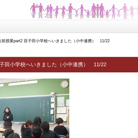
出前授業part2 荏子田小学校へいきました（小中連携） 11/22
 荏子田小学校へいきました（小中連携） 11/22