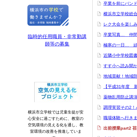
卒業を前にバンド
横浜市立学校総合
レク大会を楽しみ
卒業写真… 仲間
臨時的任用職員・非常勤講
師等の募集
極寒の一日… 頑
近隣小中学校図書
すす小へ読み聞か
地域貢献！地域防
【平成31年度 
薬物乱用防止講演
調理実習その2！
横浜市立学校では児童生徒が安
職場体験へ行きま
心安全に過ごすために、教室の
空気環境の見える化を通し、教
出前授業part2
室環境の改善を推進していま