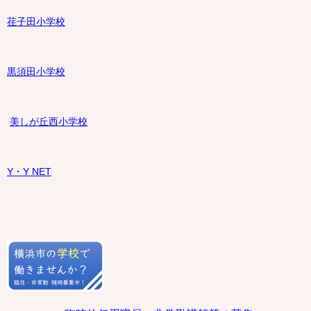
荏子田小学校
黒須田小学校
美しが丘西小学校
Y・Y NET