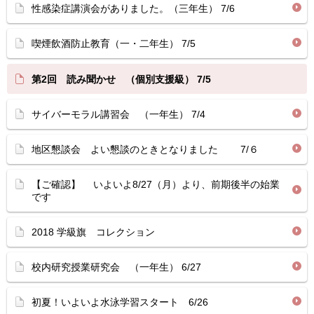
性感染症講演会がありました。（三年生） 7/6
喫煙飲酒防止教育（一・二年生） 7/5
第2回 読み聞かせ （個別支援級） 7/5
サイバーモラル講習会 （一年生） 7/4
地区懇談会 よい懇談のときとなりました 7/６
【ご確認】 いよいよ8/27（月）より、前期後半の始業
です
2018 学級旗 コレクション
校内研究授業研究会 （一年生） 6/27
初夏！いよいよ水泳学習スタート 6/26