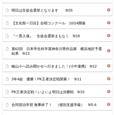
明日は生徒会選挙となります 9/25
【文化祭一日目】合唱コンクール 10/24開催
『一票入魂』 生徒会選挙まもなく 9/18
第62回 日本学生科学賞神奈川県作品展 横浜地区予選
結果 9/13
嶮山小へ読み聞かせへ行きました！(小中連携) 9/12
3年4組 優勝！PK王者決定戦閉幕！ 9/11
PK王者決定戦！いよいよ明日は決勝戦 9/10
合同宿泊学習 無事終了！ （個別支援学級） 9/5-6