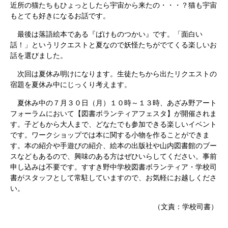
近所の猫たちもひょっとしたら宇宙から来たの・・・？猫も宇宙
もとても好きになるお話です。
最後は落語絵本である『ばけものつかい』です。「面白い
話！」というリクエストと夏なので妖怪たちがでてくる楽しいお
話を選びました。
次回は夏休み明けになります。生徒たちから出たリクエストの
宿題を夏休み中にじっくり考えます。
夏休み中の７月３０日（月）１０時～１３時、あざみ野アート
フォーラムにおいて【図書ボランティアフェスタ】が開催されま
す。子どもから大人まで、どなたでも参加できる楽しいイベント
です。ワークショップでは本に関する小物を作ることができま
す。本の紹介や手遊びの紹介、絵本の出版社や山内図書館のブー
スなどもあるので、興味のある方はぜひいらしてください。事前
申し込みは不要です。すすき野中学校図書ボランティア・学校司
書がスタッフとして常駐していますので、お気軽にお越しくださ
い。
（文責：学校司書）