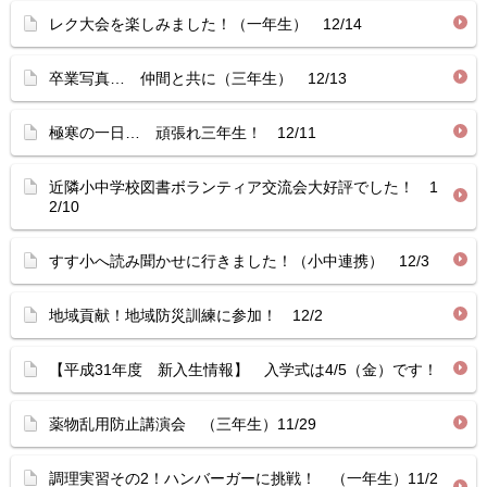
レク大会を楽しみました！（一年生） 12/14
卒業写真… 仲間と共に（三年生） 12/13
極寒の一日… 頑張れ三年生！ 12/11
近隣小中学校図書ボランティア交流会大好評でした！ 1
2/10
すす小へ読み聞かせに行きました！（小中連携） 12/3
地域貢献！地域防災訓練に参加！ 12/2
【平成31年度 新入生情報】 入学式は4/5（金）です！
薬物乱用防止講演会 （三年生）11/29
調理実習その2！ハンバーガーに挑戦！ （一年生）11/2