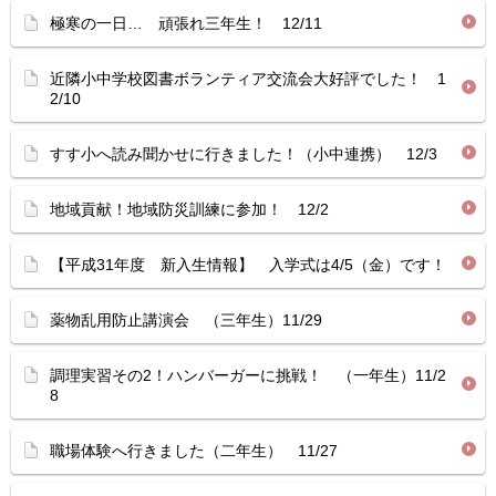
極寒の一日… 頑張れ三年生！ 12/11
近隣小中学校図書ボランティア交流会大好評でした！ 1
2/10
すす小へ読み聞かせに行きました！（小中連携） 12/3
地域貢献！地域防災訓練に参加！ 12/2
【平成31年度 新入生情報】 入学式は4/5（金）です！
薬物乱用防止講演会 （三年生）11/29
調理実習その2！ハンバーガーに挑戦！ （一年生）11/2
8
職場体験へ行きました（二年生） 11/27