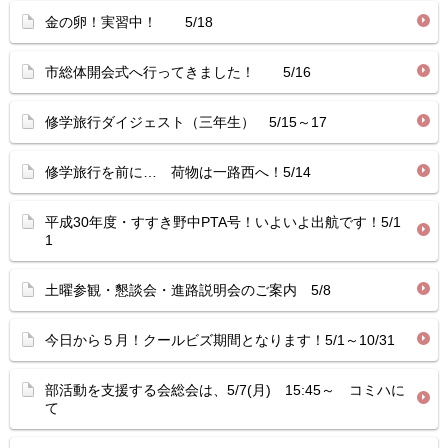
金の卵！実習中！ 5/18
市総体開会式へ行ってきました！ 5/16
修学旅行ダイジェスト（三年生） 5/15～17
修学旅行を前に… 荷物は一路西へ！5/14
平成30年度・すすき野中PTA号！いよいよ出航です！5/1
1
土曜参観・懇談会・進路説明会のご案内 5/8
今日から５月！クールビズ期間となります！5/1～10/31
部活動を支援する会総会は、5/7(月) 15:45～ コミハに
て