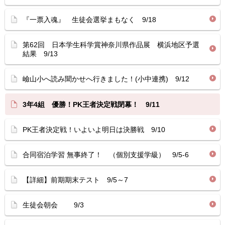
『一票入魂』 生徒会選挙まもなく 9/18
第62回 日本学生科学賞神奈川県作品展 横浜地区予選
結果 9/13
嶮山小へ読み聞かせへ行きました！(小中連携) 9/12
3年4組 優勝！PK王者決定戦閉幕！ 9/11
PK王者決定戦！いよいよ明日は決勝戦 9/10
合同宿泊学習 無事終了！ （個別支援学級） 9/5-6
【詳細】前期期末テスト 9/5～7
生徒会朝会 9/3