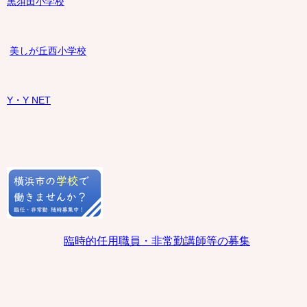
黒須田小学校
美しが丘西小学校
Y・Y NET
臨時的任用職員・非常勤講師等の募集