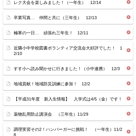
レク大会を楽しみました！（一年生） 12/14
卒業写真… 仲間と共に（三年生） 12/13
極寒の一日… 頑張れ三年生！ 12/11
近隣小中学校図書ボランティア交流会大好評でした！ 1
2/10
すす小へ読み聞かせに行きました！（小中連携） 12/3
地域貢献！地域防災訓練に参加！ 12/2
【平成31年度 新入生情報】 入学式は4/5（金）です！
薬物乱用防止講演会 （三年生）11/29
調理実習その2！ハンバーガーに挑戦！ （一年生）11/2
8