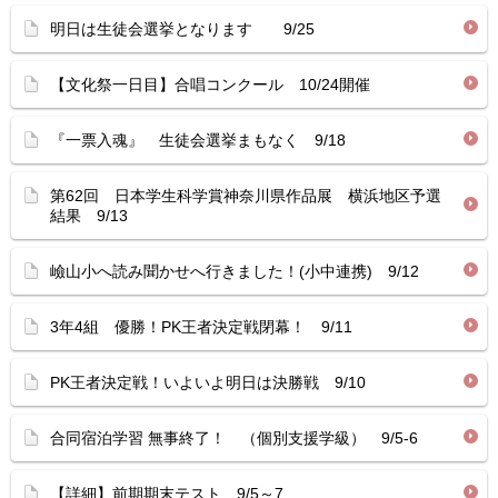
明日は生徒会選挙となります 9/25
【文化祭一日目】合唱コンクール 10/24開催
『一票入魂』 生徒会選挙まもなく 9/18
第62回 日本学生科学賞神奈川県作品展 横浜地区予選
結果 9/13
嶮山小へ読み聞かせへ行きました！(小中連携) 9/12
3年4組 優勝！PK王者決定戦閉幕！ 9/11
PK王者決定戦！いよいよ明日は決勝戦 9/10
合同宿泊学習 無事終了！ （個別支援学級） 9/5-6
【詳細】前期期末テスト 9/5～7