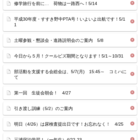
修学旅行を前に… 荷物は一路西へ！5/14
平成30年度・すすき野中PTA号！いよいよ出航です！5/1
1
土曜参観・懇談会・進路説明会のご案内 5/8
今日から５月！クールビズ期間となります！5/1～10/31
部活動を支援する会総会は、5/7(月) 15:45～ コミハに
て
第一回 生徒会朝会！ 4/27
引き渡し訓練（5/2）のご案内
明日（4/26）は尿検査提出日です！お忘れなく！ 4/25
三浦宿泊学習！（一年生）4/22-23