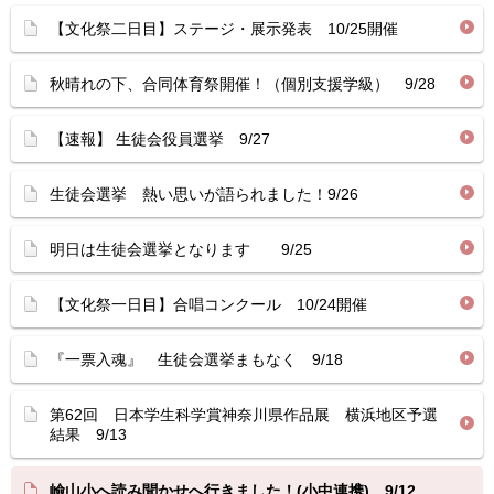
【文化祭二日目】ステージ・展示発表 10/25開催
秋晴れの下、合同体育祭開催！（個別支援学級） 9/28
【速報】 生徒会役員選挙 9/27
生徒会選挙 熱い思いが語られました！9/26
明日は生徒会選挙となります 9/25
【文化祭一日目】合唱コンクール 10/24開催
『一票入魂』 生徒会選挙まもなく 9/18
第62回 日本学生科学賞神奈川県作品展 横浜地区予選
結果 9/13
嶮山小へ読み聞かせへ行きました！(小中連携) 9/12