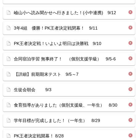
嶮山小へ読み聞かせへ行きました！(小中連携) 9/12
3年4組 優勝！PK王者決定戦閉幕！ 9/11
PK王者決定戦！いよいよ明日は決勝戦 9/10
合同宿泊学習 無事終了！ （個別支援学級） 9/5-6
【詳細】前期期末テスト 9/5～7
生徒会朝会 9/3
食育指導がありました（個別支援級、一年生） 8/30
学年目標が完成しました！（一年生） 8/29
PK王者決定戦開幕！ 8/28