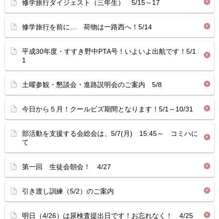
修学旅行ダイジェスト（三年生） 5/15～17
修学旅行を前に… 荷物は一路西へ！5/14
平成30年度・すすき野中PTA号！いよいよ出航です！5/1
1
土曜参観・懇談会・進路説明会のご案内 5/8
今日から５月！クールビズ期間となります！5/1～10/31
部活動を支援する会総会は、5/7(月) 15:45～ コミハに
て
第一回 生徒会朝会！ 4/27
引き渡し訓練（5/2）のご案内
明日（4/26）は尿検査提出日です！お忘れなく！ 4/25