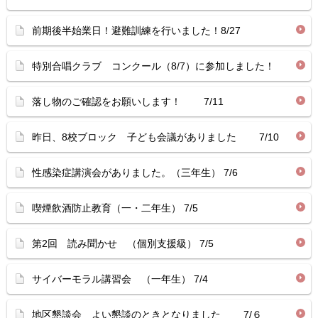
前期後半始業日！避難訓練を行いました！8/27
特別合唱クラブ コンクール（8/7）に参加しました！
落し物のご確認をお願いします！ 7/11
昨日、8校ブロック 子ども会議がありました 7/10
性感染症講演会がありました。（三年生） 7/6
喫煙飲酒防止教育（一・二年生） 7/5
第2回 読み聞かせ （個別支援級） 7/5
サイバーモラル講習会 （一年生） 7/4
地区懇談会 よい懇談のときとなりました 7/６