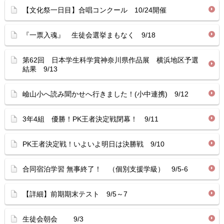
【文化祭一日目】合唱コンクール 10/24開催
『一票入魂』 生徒会選挙まもなく 9/18
第62回 日本学生科学賞神奈川県作品展 横浜地区予選
結果 9/13
嶮山小へ読み聞かせへ行きました！(小中連携) 9/12
3年4組 優勝！PK王者決定戦閉幕！ 9/11
PK王者決定戦！いよいよ明日は決勝戦 9/10
合同宿泊学習 無事終了！ （個別支援学級） 9/5-6
【詳細】前期期末テスト 9/5～7
生徒会朝会 9/3