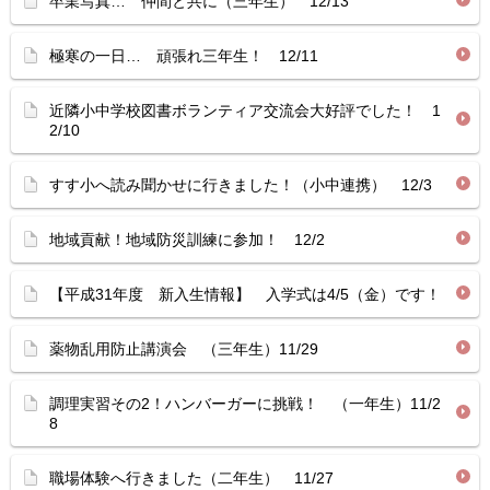
卒業写真… 仲間と共に（三年生） 12/13
極寒の一日… 頑張れ三年生！ 12/11
近隣小中学校図書ボランティア交流会大好評でした！ 1
2/10
すす小へ読み聞かせに行きました！（小中連携） 12/3
地域貢献！地域防災訓練に参加！ 12/2
【平成31年度 新入生情報】 入学式は4/5（金）です！
薬物乱用防止講演会 （三年生）11/29
調理実習その2！ハンバーガーに挑戦！ （一年生）11/2
8
職場体験へ行きました（二年生） 11/27