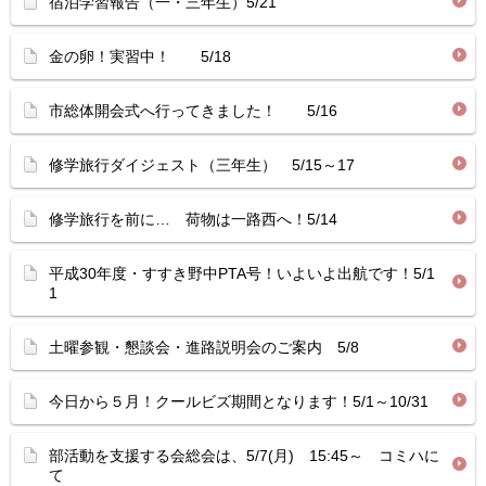
宿泊学習報告（一・三年生）5/21
金の卵！実習中！ 5/18
市総体開会式へ行ってきました！ 5/16
修学旅行ダイジェスト（三年生） 5/15～17
修学旅行を前に… 荷物は一路西へ！5/14
平成30年度・すすき野中PTA号！いよいよ出航です！5/1
1
土曜参観・懇談会・進路説明会のご案内 5/8
今日から５月！クールビズ期間となります！5/1～10/31
部活動を支援する会総会は、5/7(月) 15:45～ コミハに
て