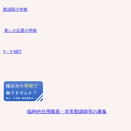
黒須田小学校
美しが丘西小学校
Y・Y NET
臨時的任用職員・非常勤講師等の募集