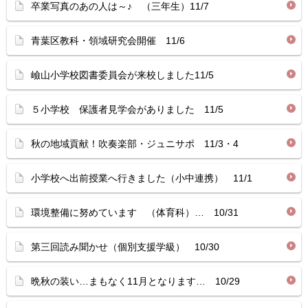
卒業写真のあの人は～♪ （三年生）11/7
青葉区教科・領域研究会開催 11/6
嶮山小学校図書委員会が来校しました11/5
５小学校 保護者見学会がありました 11/5
秋の地域貢献！吹奏楽部・ジュニサポ 11/3・4
小学校へ出前授業へ行きました（小中連携） 11/1
環境整備に努めています （体育科）… 10/31
第三回読み聞かせ（個別支援学級） 10/30
晩秋の装い…まもなく11月となります… 10/29