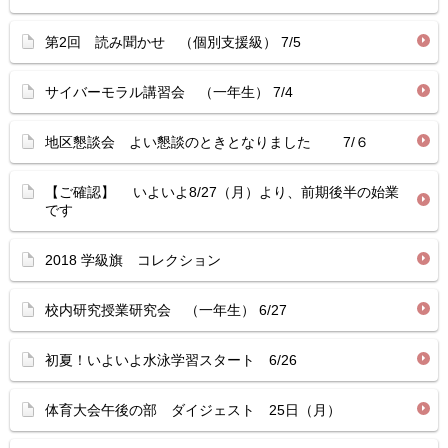
第2回 読み聞かせ （個別支援級） 7/5
サイバーモラル講習会 （一年生） 7/4
地区懇談会 よい懇談のときとなりました 7/６
【ご確認】 いよいよ8/27（月）より、前期後半の始業
です
2018 学級旗 コレクション
校内研究授業研究会 （一年生） 6/27
初夏！いよいよ水泳学習スタート 6/26
体育大会午後の部 ダイジェスト 25日（月）