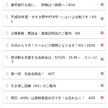
修学旅行を前に… 荷物は一路西へ！5/14
平成30年度・すすき野中PTA号！いよいよ出航です！5/1
1
土曜参観・懇談会・進路説明会のご案内 5/8
今日から５月！クールビズ期間となります！5/1～10/31
部活動を支援する会総会は、5/7(月) 15:45～ コミハに
て
第一回 生徒会朝会！ 4/27
引き渡し訓練（5/2）のご案内
明日（4/26）は尿検査提出日です！お忘れなく！ 4/25