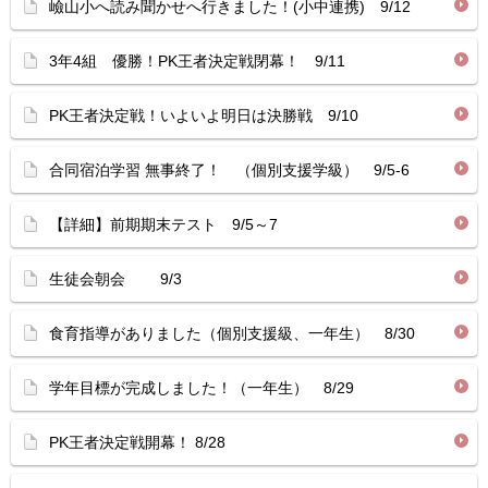
嶮山小へ読み聞かせへ行きました！(小中連携) 9/12
3年4組 優勝！PK王者決定戦閉幕！ 9/11
PK王者決定戦！いよいよ明日は決勝戦 9/10
合同宿泊学習 無事終了！ （個別支援学級） 9/5-6
【詳細】前期期末テスト 9/5～7
生徒会朝会 9/3
食育指導がありました（個別支援級、一年生） 8/30
学年目標が完成しました！（一年生） 8/29
PK王者決定戦開幕！ 8/28