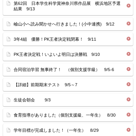
第62回 日本学生科学賞神奈川県作品展 横浜地区予選
結果 9/13
嶮山小へ読み聞かせへ行きました！(小中連携) 9/12
3年4組 優勝！PK王者決定戦閉幕！ 9/11
PK王者決定戦！いよいよ明日は決勝戦 9/10
合同宿泊学習 無事終了！ （個別支援学級） 9/5-6
【詳細】前期期末テスト 9/5～7
生徒会朝会 9/3
食育指導がありました（個別支援級、一年生） 8/30
学年目標が完成しました！（一年生） 8/29