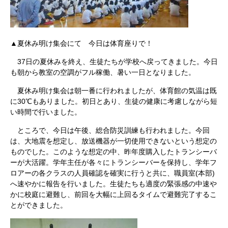
▲夏休み明け集会にて 今日は体育座りで！
37日の夏休みを終え、生徒たちが学校へ戻ってきました。今日
も朝から教室の空調がフル稼働、暑い一日となりました。
夏休み明け集会は朝一番に行われましたが、体育館の気温は既
に30℃もありました。初日とあり、生徒の健康に考慮しながら短
い時間で行いました。
ところで、今日は午後、総合防災訓練も行われました。今回
は、大地震を想定し、放送機器が一切使用できないという想定の
ものでした。このような想定の中、昨年度購入したトランシーバ
ーが大活躍。学年主任が各々にトランシーバーを保持し、学年フ
ロアーの各クラスの人員確認を確実に行うと共に、職員室(本部)
へ速やかに報告を行いました。生徒たちも適度の緊張感の中速や
かに校庭に避難し、前回を大幅に上回るタイムで避難完了するこ
とができました。