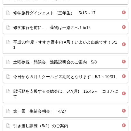
修学旅行ダイジェスト（三年生） 5/15～17
修学旅行を前に… 荷物は一路西へ！5/14
平成30年度・すすき野中PTA号！いよいよ出航です！5/1
1
土曜参観・懇談会・進路説明会のご案内 5/8
今日から５月！クールビズ期間となります！5/1～10/31
部活動を支援する会総会は、5/7(月) 15:45～ コミハに
て
第一回 生徒会朝会！ 4/27
引き渡し訓練（5/2）のご案内