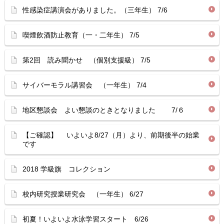
性感染症講演会がありました。（三年生） 7/6
喫煙飲酒防止教育（一・二年生） 7/5
第2回 読み聞かせ （個別支援級） 7/5
サイバーモラル講習会 （一年生） 7/4
地区懇談会 よい懇談のときとなりました 7/６
【ご確認】 いよいよ8/27（月）より、前期後半の始業
です
2018 学級旗 コレクション
校内研究授業研究会 （一年生） 6/27
初夏！いよいよ水泳学習スタート 6/26