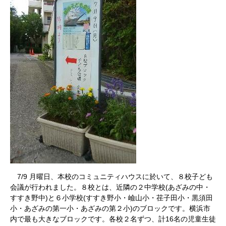
7/9 月曜日、本校のコミュニティハウスに於いて、８校子ども
会議が行われました。８校とは、近隣の２中学校(あざみの中・
すすき野中)と６小学校(すすき野小・嶮山小・荏子田小・黒須田
小・あざみの第一小・あざみの第２小)のブロックです。横浜市
内で最も大きなブロックです。各校２名ずつ、計16名の児童生徒