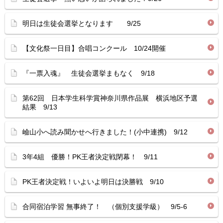
明日は生徒会選挙となります 9/25
【文化祭一日目】合唱コンクール 10/24開催
『一票入魂』 生徒会選挙まもなく 9/18
第62回 日本学生科学賞神奈川県作品展 横浜地区予選
結果 9/13
嶮山小へ読み聞かせへ行きました！(小中連携) 9/12
3年4組 優勝！PK王者決定戦閉幕！ 9/11
PK王者決定戦！いよいよ明日は決勝戦 9/10
合同宿泊学習 無事終了！ （個別支援学級） 9/5-6