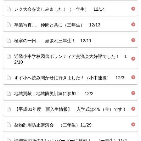
レク大会を楽しみました！（一年生） 12/14
卒業写真… 仲間と共に（三年生） 12/13
極寒の一日… 頑張れ三年生！ 12/11
近隣小中学校図書ボランティア交流会大好評でした！ 1
2/10
すす小へ読み聞かせに行きました！（小中連携） 12/3
地域貢献！地域防災訓練に参加！ 12/2
【平成31年度 新入生情報】 入学式は4/5（金）です！
薬物乱用防止講演会 （三年生）11/29
調理実習その2！ハンバーガーに挑戦！ （一年生）11/2