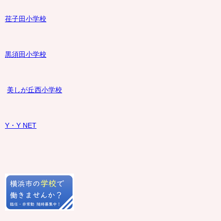
荏子田小学校
黒須田小学校
美しが丘西小学校
Y・Y NET