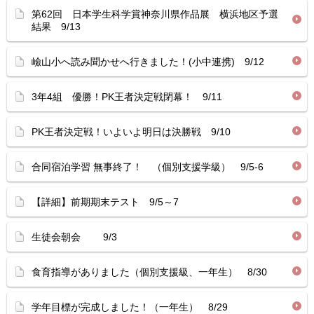
第62回 日本学生科学賞神奈川県作品展 横浜地区予選
結果 9/13
嶮山小へ読み聞かせへ行きました！(小中連携) 9/12
3年4組 優勝！PK王者決定戦閉幕！ 9/11
PK王者決定戦！いよいよ明日は決勝戦 9/10
合同宿泊学習 無事終了！ （個別支援学級） 9/5-6
【詳細】前期期末テスト 9/5～7
生徒会朝会 9/3
食育指導がありました（個別支援級、一年生） 8/30
学年目標が完成しました！（一年生） 8/29