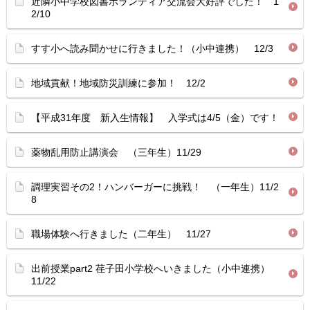
近隣小中学校図書ボランティア交流会大好評でした！ 1
2/10
すす小へ読み聞かせに行きました！（小中連携） 12/3
地域貢献！地域防災訓練に参加！ 12/2
【平成31年度 新入生情報】 入学式は4/5（金）です！
薬物乱用防止講演会 （三年生）11/29
調理実習その2！ハンバーガーに挑戦！ （一年生）11/2
8
職場体験へ行きました（二年生） 11/27
出前授業part2 荏子田小学校へいきました（小中連携）
11/22