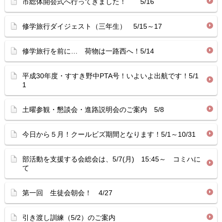
市総体開会式へ行ってきました！ 5/16
修学旅行ダイジェスト（三年生） 5/15～17
修学旅行を前に… 荷物は一路西へ！5/14
平成30年度・すすき野中PTA号！いよいよ出航です！5/1
1
土曜参観・懇談会・進路説明会のご案内 5/8
今日から５月！クールビズ期間となります！5/1～10/31
部活動を支援する会総会は、5/7(月) 15:45～ コミハに
て
第一回 生徒会朝会！ 4/27
引き渡し訓練（5/2）のご案内