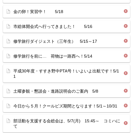
金の卵！実習中！ 5/18
市総体開会式へ行ってきました！ 5/16
修学旅行ダイジェスト（三年生） 5/15～17
修学旅行を前に… 荷物は一路西へ！5/14
平成30年度・すすき野中PTA号！いよいよ出航です！5/1
1
土曜参観・懇談会・進路説明会のご案内 5/8
今日から５月！クールビズ期間となります！5/1～10/31
部活動を支援する会総会は、5/7(月) 15:45～ コミハに
て