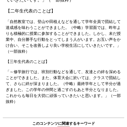
【二年生代表のことば】
「自然教室では、登山や田植えなどを通して学年全員で団結して
達成感を味わうことができました。（中略）学習面では、昨年よ
りも積極的に授業に参加することができました。しかし、未だ授
業中、自分勝手な行動をとってしまう人がいます。お互い声をか
け合い、そこを改善しより良い学校生活にしていきたいです。」
（一部抜粋）
【三年生代表のことば】
「～修学旅行では、班別行動などを通して、友達との絆を深める
ことができました。また、体育大会に於いては、クラスで団結し
て、さらに絆が深まりました。（中略）最終学年として半分が過
ぎました。この学年の仲間と過ごすのもあと半分となりました。
これからも毎日を大切に頑張っていきたいと思います。」（一部
抜粋）
このコンテンツに関連するキーワード