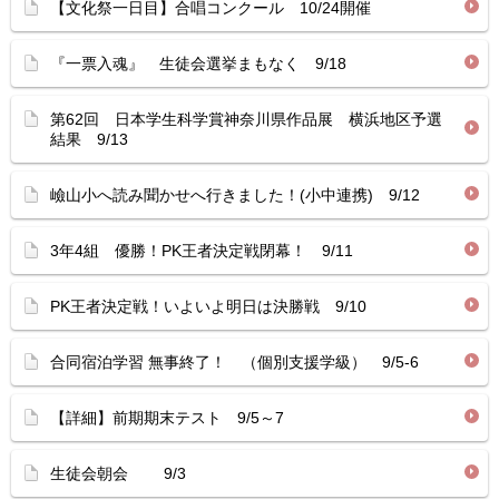
【文化祭一日目】合唱コンクール 10/24開催
『一票入魂』 生徒会選挙まもなく 9/18
第62回 日本学生科学賞神奈川県作品展 横浜地区予選
結果 9/13
嶮山小へ読み聞かせへ行きました！(小中連携) 9/12
3年4組 優勝！PK王者決定戦閉幕！ 9/11
PK王者決定戦！いよいよ明日は決勝戦 9/10
合同宿泊学習 無事終了！ （個別支援学級） 9/5-6
【詳細】前期期末テスト 9/5～7
生徒会朝会 9/3