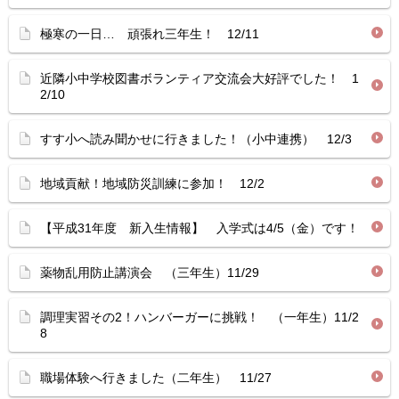
極寒の一日… 頑張れ三年生！ 12/11
近隣小中学校図書ボランティア交流会大好評でした！ 1
2/10
すす小へ読み聞かせに行きました！（小中連携） 12/3
地域貢献！地域防災訓練に参加！ 12/2
【平成31年度 新入生情報】 入学式は4/5（金）です！
薬物乱用防止講演会 （三年生）11/29
調理実習その2！ハンバーガーに挑戦！ （一年生）11/2
8
職場体験へ行きました（二年生） 11/27