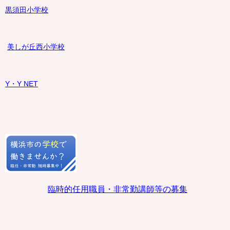
黒須田小学校
美しが丘西小学校
Y・Y NET
臨時的任用職員・非常勤講師等の募集