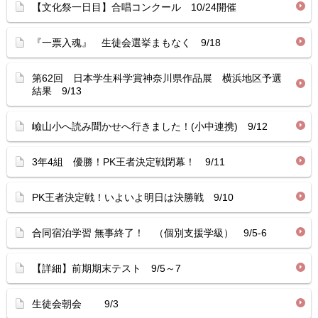
【文化祭一日目】合唱コンクール 10/24開催
『一票入魂』 生徒会選挙まもなく 9/18
第62回 日本学生科学賞神奈川県作品展 横浜地区予選
結果 9/13
嶮山小へ読み聞かせへ行きました！(小中連携) 9/12
3年4組 優勝！PK王者決定戦閉幕！ 9/11
PK王者決定戦！いよいよ明日は決勝戦 9/10
合同宿泊学習 無事終了！ （個別支援学級） 9/5-6
【詳細】前期期末テスト 9/5～7
生徒会朝会 9/3