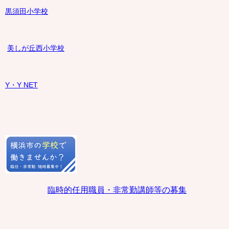
黒須田小学校
美しが丘西小学校
Y・Y NET
臨時的任用職員・非常勤講師等の募集