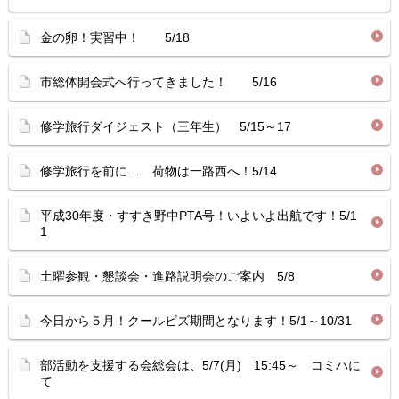
金の卵！実習中！ 5/18
市総体開会式へ行ってきました！ 5/16
修学旅行ダイジェスト（三年生） 5/15～17
修学旅行を前に… 荷物は一路西へ！5/14
平成30年度・すすき野中PTA号！いよいよ出航です！5/1
1
土曜参観・懇談会・進路説明会のご案内 5/8
今日から５月！クールビズ期間となります！5/1～10/31
部活動を支援する会総会は、5/7(月) 15:45～ コミハに
て