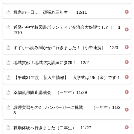
極寒の一日… 頑張れ三年生！ 12/11
近隣小中学校図書ボランティア交流会大好評でした！ 1
2/10
すす小へ読み聞かせに行きました！（小中連携） 12/3
地域貢献！地域防災訓練に参加！ 12/2
【平成31年度 新入生情報】 入学式は4/5（金）です！
薬物乱用防止講演会 （三年生）11/29
調理実習その2！ハンバーガーに挑戦！ （一年生）11/2
8
職場体験へ行きました（二年生） 11/27