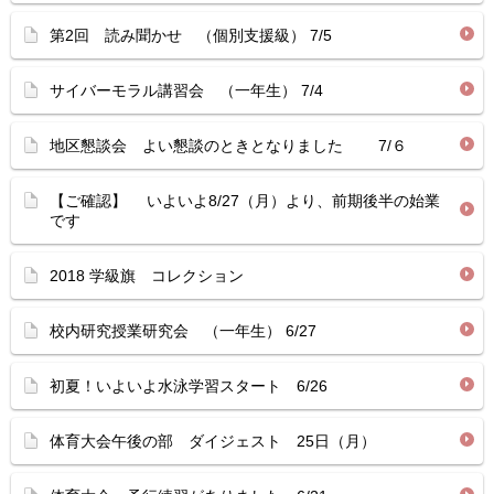
第2回 読み聞かせ （個別支援級） 7/5
サイバーモラル講習会 （一年生） 7/4
地区懇談会 よい懇談のときとなりました 7/６
【ご確認】 いよいよ8/27（月）より、前期後半の始業
です
2018 学級旗 コレクション
校内研究授業研究会 （一年生） 6/27
初夏！いよいよ水泳学習スタート 6/26
体育大会午後の部 ダイジェスト 25日（月）