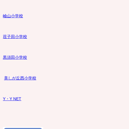
嶮山
小学校
荏子田小学校
黒須田小学校
美しが丘西小学校
Y・Y NET