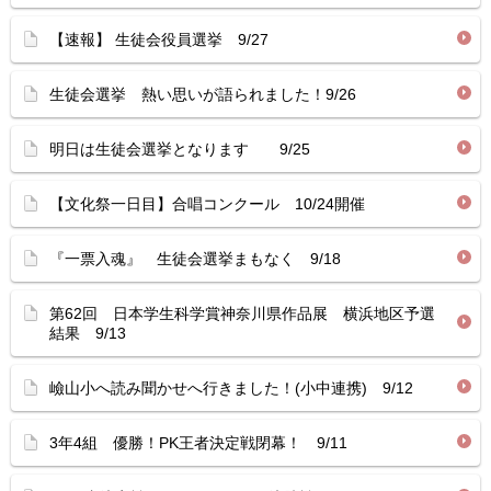
【速報】 生徒会役員選挙 9/27
生徒会選挙 熱い思いが語られました！9/26
明日は生徒会選挙となります 9/25
【文化祭一日目】合唱コンクール 10/24開催
『一票入魂』 生徒会選挙まもなく 9/18
第62回 日本学生科学賞神奈川県作品展 横浜地区予選
結果 9/13
嶮山小へ読み聞かせへ行きました！(小中連携) 9/12
3年4組 優勝！PK王者決定戦閉幕！ 9/11