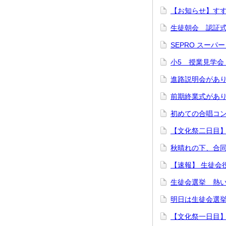
【お知らせ】すす
生徒朝会 認証式
SEPRO スーパ
小5 授業見学会 
進路説明会があり
前期終業式があり
初めての合唱コン
【文化祭二日目】
秋晴れの下、合同
【速報】 生徒会役
生徒会選挙 熱い
明日は生徒会選挙
【文化祭一日目】