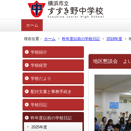
ホーム
現在位置：
ホーム
昨年度以前の学校日記
2018年度
学校紹介
地区懇談会 よ
学校経営
学校だより
配付文書と事務手続き
学校日記
昨年度以前の学校日記
2025年度