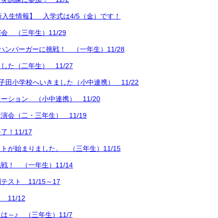
新入生情報】 入学式は4/5（金）です！
会 （三年生）11/29
ハンバーガーに挑戦！ （一年生）11/28
した（二年生） 11/27
 荏子田小学校へいきました（小中連携） 11/22
ーション （小中連携） 11/20
演会（二・三年生） 11/19
！11/17
トが始まりました。 （三年生）11/15
戦！ （一年生）11/14
スト 11/15～17
11/12
は～♪ （三年生）11/7