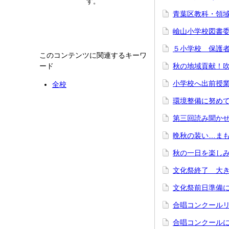
す。
青葉区教科・領域
嶮山小学校図書委
５小学校 保護者
このコンテンツに関連するキーワ
ード
秋の地域貢献！吹
小学校へ出前授業
全校
環境整備に努めて
第三回読み聞かせ
晩秋の装い…まもな
秋の一日を楽しみま
文化祭終了 大き
文化祭前日準備に
合唱コンクールリ
合唱コンクールに