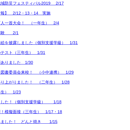
防災フェスティバル2019 2/17
】 2/12・13・14 実施
人一首大会！ （一年生） 2/4
験 2/1
絵を披露しました（個別支援学級） 1/31
テスト（三年生） 1/31
ありました 1/30
図書委員会来校！ （小中連携） 1/29
り上がりました！ （二年生） 1/28
） 1/23
した！（個別支援学級） 1/18
！模擬面接（三年生） 1/17・18
ました！ どんと焼き 1/15