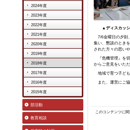
2024年度
2023年度
2022年度
▲ディスカッシ
2021年度
7/6金曜日の夕刻
集い、懇談のとき
2020年度
された方々の思い
2019年度
『危機管理』を切
2018年度
からご意見をいた
2017年度
地域で育つ子ども
また、運営にご協
2016年度
2015年度
部活動
このコンテンツに関
教育相談