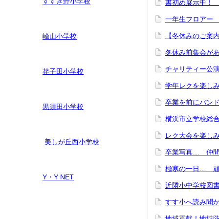
すすき野小学校
書初め展示中！ 1
一年生フロアー 
【冬休みのご案
嶮山
小学校
冬休み前集会があ
チャリティー公演
荏子田小学校
学年レクを楽しみ
卒業を前にバンド
黒須田小学校
横浜市立学校総合
レク大会を楽しみ
美しが丘西小学校
卒業写真… 仲間
極寒の一日… 頑
Y・Y NET
近隣小中学校図書
すす小へ読み聞か
地域貢献！地域防