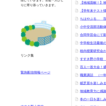
指していきます。生徒一人ひと
【地域貢献！】地域
りに寄り添っていきます。
【学年末テスト情報
ちはやぶる… 百
小中交流部活動体
合同学芸会にて影
中学校生活最後の
校内授業研究会が
リンク集
すすき野小学校 
百人一首大会！盛
緊急配信情報ページ
職業講話 （一年生
紙芝居を楽しみま
地域教育力に感謝
冬の一日を楽しみ