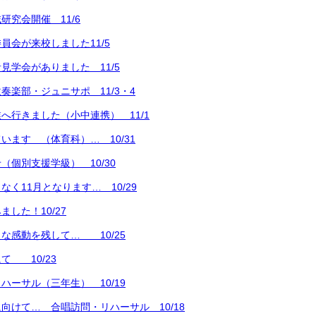
研究会開催 11/6
員会が来校しました11/5
見学会がありました 11/5
奏楽部・ジュニサポ 11/3・4
へ行きました（小中連携） 11/1
います （体育科）… 10/31
（個別支援学級） 10/30
く11月となります… 10/29
した！10/27
な感動を残して… 10/25
て 10/23
ハーサル（三年生） 10/19
向けて… 合唱訪問・リハーサル 10/18