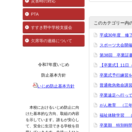
災害時の対応
PTA
このカテゴリー内
すすき野中学校支援会
平成30年度 修了
欠席等の連絡について
スポーツ大会開催（
第38回 卒業証
令和7年度いじめ
【卒業式】11日
防止基本方針
卒業式予行練習を
普通救急救命講習
いじめ防止基本方針
卒業遠足へ行って
がん教育 （三年生
本校におけるいじめ防止に向
けた基本的な方向、取組の内容
福祉体験学習 （
を示しています。誰もが安心し
卒業期 特別時間
て、安全に生活できる学校を目