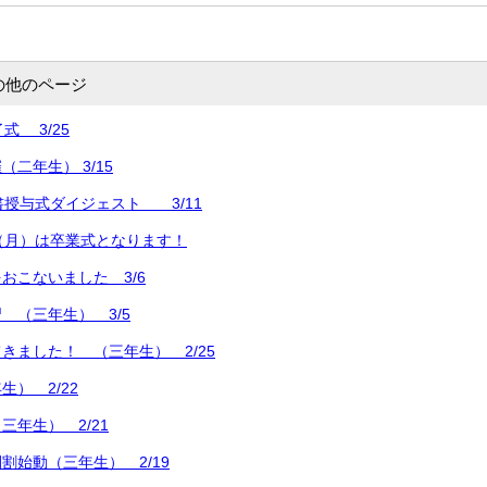
の他のページ
式 3/25
二年生） 3/15
書授与式ダイジェスト 3/11
（月）は卒業式となります！
おこないました 3/6
 （三年生） 3/5
きました！ （三年生） 2/25
） 2/22
三年生） 2/21
割始動（三年生） 2/19