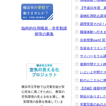
【平成31年度 
薬物乱用防止講演
調理実習その2！
臨時的任用職員・非常勤講
職場体験へ行きま
師等の募集
出前授業part2
生徒会オリエンテ
サイバーモラル講
後期中間テスト終了
いよいよ中間テス
鮭のムニエルに挑
横浜市立学校では児童生徒が安
【詳細】後期中間テ
心安全に過ごすために、教室の
朝会がありました 
空気環境の見える化を通し、教
室環境の改善を推進していま
卒業写真のあの人