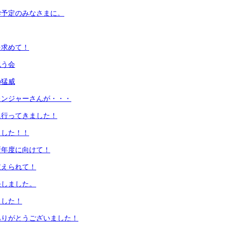
学予定のみなさまに。
を求めて！
祝う会
の猛威
レンジャーさんが・・・
に行ってきました！
ました！！
新年度に向けて！
支えられて！
任しました。
ました！
ありがとうございました！