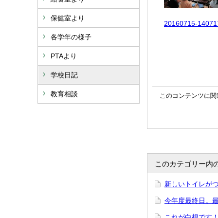
保健室より
20160715-1407
各学年の様子
PTAより
学校日記
教育相談
このコンテンツに関
このカテゴリー内
新しいトイレが
今年度最終日。
これが白根です