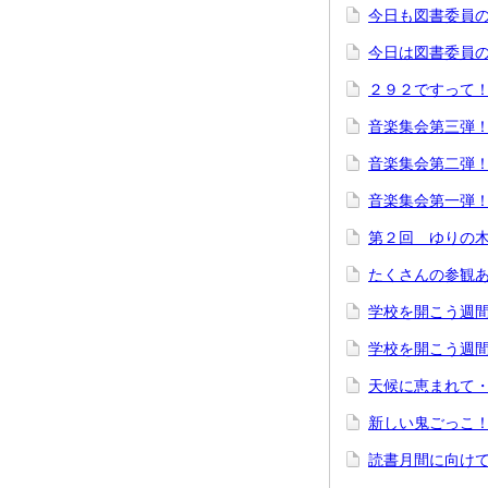
今日も図書委員
今日は図書委員
２９２ですって
音楽集会第三弾
音楽集会第二弾
音楽集会第一弾
第２回 ゆりの
たくさんの参観
学校を開こう週
学校を開こう週
天候に恵まれて
新しい鬼ごっこ
読書月間に向け