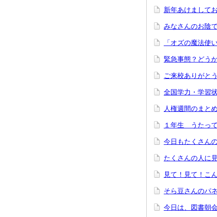
新年あけまして
みなさんのお陰
「オズの魔法使
緊急事態？どう
ご来校ありがと
全国学力・学習
人権週間のまと
１年生 うたって
今日もたくさん
たくさんの人に
見て！見て！こ
そら豆さんのパ
今日は、図書朝