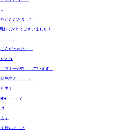
て…
賞をいただきました！
間ありがとうございました！
て・・・。
いこんがとれたよ！
りがとう
に、マナーが向上しています。
川崎先生と・・・。
１年生！
u like・・・？
つけ
います
会を行いました