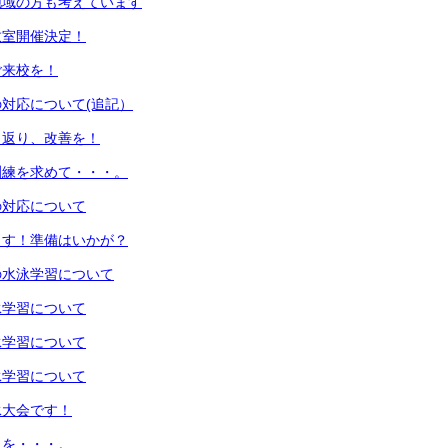
地域の方も考えています
教室開催決定！
ご来校を！
対応について(追記）
り返り、改善を！
訓練を求めて・・・。
の対応について
ます！準備はいかが？
年の水泳学習について
水泳学習について
水泳学習について
水泳学習について
泳大会です！
日を・・・。