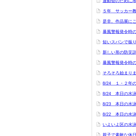
運動会のために
５年 サッカー
是非。作品展に
暴風警報発令時の
短いスパンで振
新しい形の防災
暴風警報発令時
そろそろ始まり
8/24 １・２
8/24 本日の
8/23 本日の
8/22 本日の
いよいよ区の水
親子で素敵な休