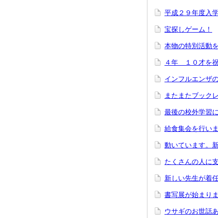
平成２９年度入
宝探しゲーム！
本物の特別活動
４年 １０才を
インフルエンザ
またまたブック
最後の校外学習
給食集会を行い
動いています。
たくさんの人に
新しい先生が着
書写展が始まり
ウサギのお世話