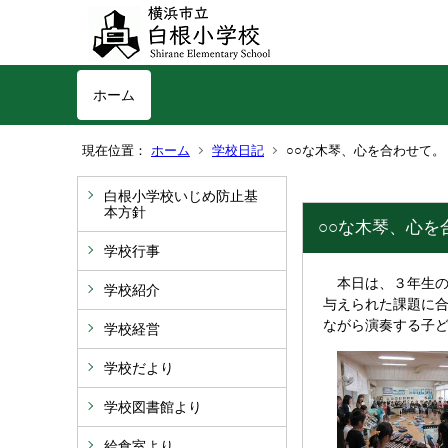
ホーム
現在位置：
ホーム
学校日記
○○な木琴、心を合わせて。
白根小学校いじめ防止基
本方針
○○な木琴、心を
学校行事
本日は、３年生の
学校紹介
与えられた課題に合
ながら演奏する子
学校経営
学校だより
学校図書館より
給食室より