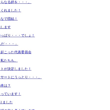
さらなる絆を・・・。
てくれました！
んなで団結！
施します
やっぱり・・・でしょ！
んだ・・・」
き起こった代表委員会
！私たちも。
ットが決定しました！
ンサートにうっとり・・・。
の本は？
まっています！
りました