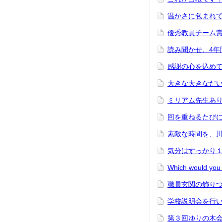
温かさに包まれ
優秀教員チーム
読み聞かせ、4年
感謝の心を込め
大きな大きなだ
ミリアム先生あ
回を重ねるたび
素敵な時間を、
気分はすっかり
Which would yo
職員玄関の飾り
学校説明会を行
第３回ゆりの木