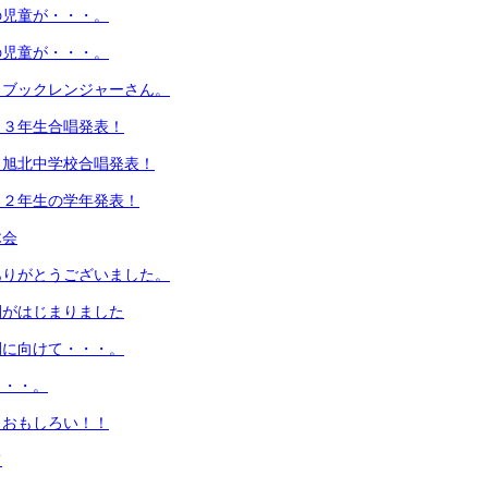
の児童が・・・。
の児童が・・・。
！ブックレンジャーさん。
！３年生合唱発表！
！旭北中学校合唱発表！
！２年生の学年発表！
木会
ありがとうございました。
間がはじまりました
間に向けて・・・。
・・・。
！おもしろい！！
て