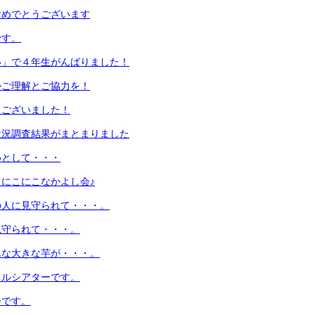
おめでとうございます
です。
い」で４年生がんばりました！
かご理解とご協力を！
うございました！
状況調査結果がまとまりました
めとして・・・
にこにこなかよし会♪
の人に見守られて・・・。
見守られて・・・。
んな大きな芋が・・・。
ネルシアターです。
会です。