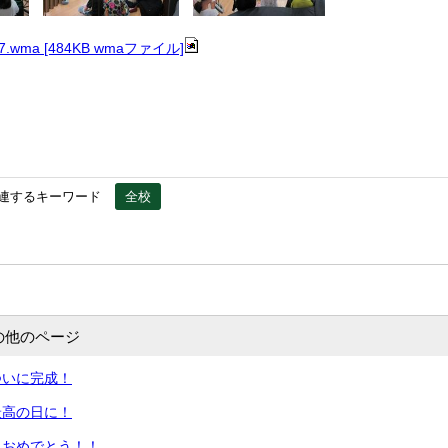
17.wma [484KB wmaファイル]
連するキーワード
全校
の他のページ
ついに完成！
最高の日に！
！おめでとう！！