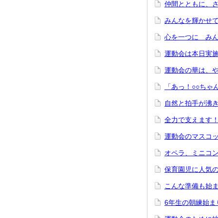
仲間とともに、
みんなを輝かせ
心を一つに み
運動会は本日実
運動会の華は、
「あっ！○○ちゃ
自然と拍手が沸
全力で支えます
運動会のマスコ
オペラ、ミニコ
保育園児に人気
こんな準備も始
6年生の朝練始ま