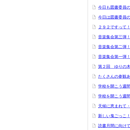
今日も図書委員
今日は図書委員
２９２ですって
音楽集会第三弾
音楽集会第二弾
音楽集会第一弾
第２回 ゆりの
たくさんの参観
学校を開こう週
学校を開こう週
天候に恵まれて
新しい鬼ごっこ
読書月間に向け