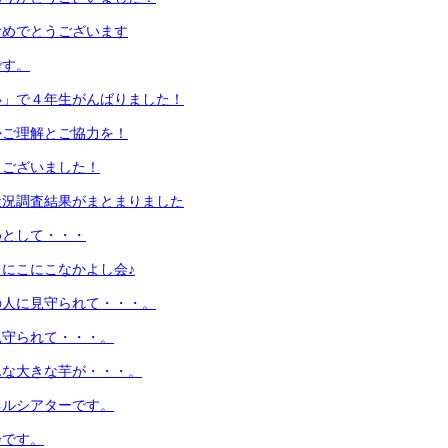
おめでとうございます
です。
い」で４年生がんばりました！
かご理解とご協力を！
うございました！
状況調査結果がまとまりました
めとして・・・
にこにこなかよし会♪
の人に見守られて・・・。
見守られて・・・。
んな大きな芋が・・・。
ネルシアターです。
会です。