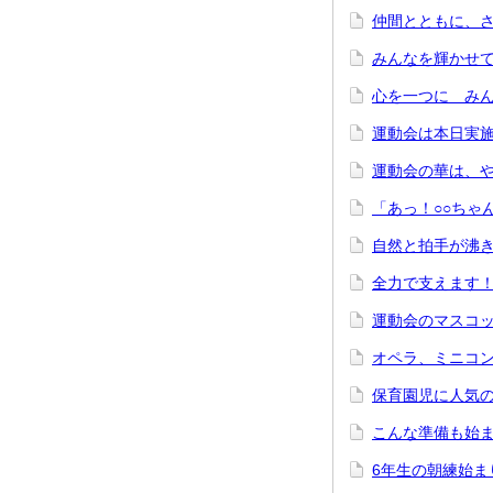
仲間とともに、
みんなを輝かせ
心を一つに み
運動会は本日実
運動会の華は、
「あっ！○○ちゃ
自然と拍手が沸
全力で支えます
運動会のマスコ
オペラ、ミニコ
保育園児に人気
こんな準備も始
6年生の朝練始ま