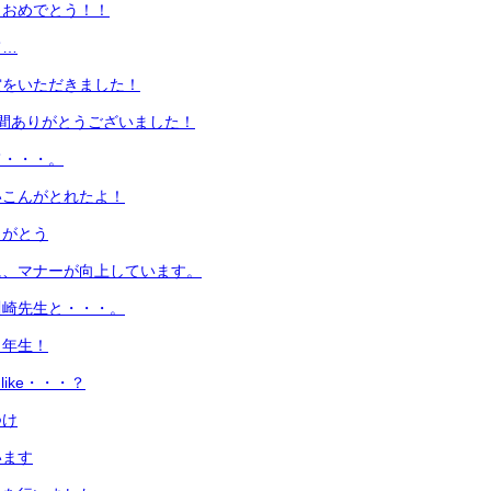
！おめでとう！！
て…
賞をいただきました！
間ありがとうございました！
て・・・。
いこんがとれたよ！
りがとう
に、マナーが向上しています。
川崎先生と・・・。
１年生！
u like・・・？
つけ
います