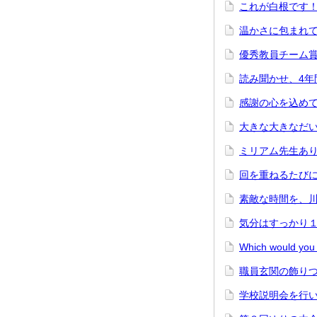
これが白根です
温かさに包まれ
優秀教員チーム
読み聞かせ、4年
感謝の心を込め
大きな大きなだ
ミリアム先生あ
回を重ねるたび
素敵な時間を、
気分はすっかり
Which would yo
職員玄関の飾り
学校説明会を行