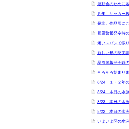
運動会のために
５年 サッカー
是非。作品展に
暴風警報発令時の
短いスパンで振
新しい形の防災
暴風警報発令時
そろそろ始まり
8/24 １・２
8/24 本日の
8/23 本日の
8/22 本日の
いよいよ区の水