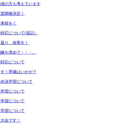
地域の方も考えています
教室開催決定！
ご来校を！
対応について(追記）
り返り、改善を！
訓練を求めて・・・。
の対応について
ます！準備はいかが？
年の水泳学習について
水泳学習について
水泳学習について
水泳学習について
泳大会です！