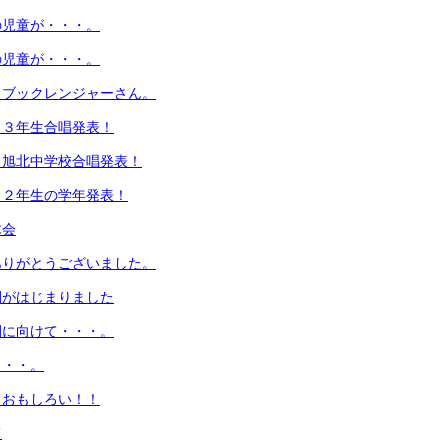
の児童が・・・。
の児童が・・・。
！ブックレンジャーさん。
！３年生合唱発表！
！旭北中学校合唱発表！
！２年生の学年発表！
木会
ありがとうございました。
間がはじまりました
間に向けて・・・。
・・・。
！おもしろい！！
て