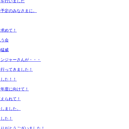
会を行いました
学予定のみなさまに。
を求めて！
祝う会
の猛威
レンジャーさんが・・・
に行ってきました！
ました！！
新年度に向けて！
支えられて！
任しました。
ました！
ありがとうございました！