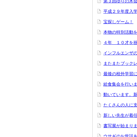
第３回ゆりの木
平成２９年度入
宝探しゲーム！
本物の特別活動
４年 １０才を
インフルエンザ
またまたブック
最後の校外学習
給食集会を行い
動いています。
たくさんの人に
新しい先生が着
書写展が始まり
ウサギのお世話