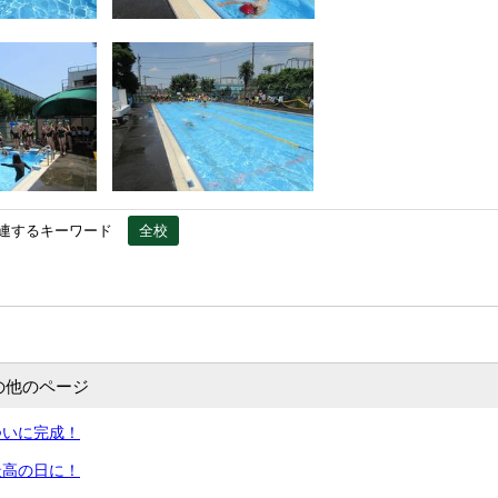
連するキーワード
全校
の他のページ
ついに完成！
最高の日に！