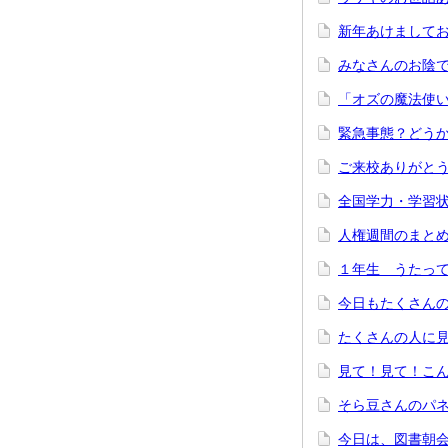
新年あけまして
みなさんのお陰
「オズの魔法使
緊急事態？どう
ご来校ありがと
全国学力・学習
人権週間のまと
１年生 うたって
今日もたくさん
たくさんの人に
見て！見て！こ
そら豆さんのパ
今日は、図書朝