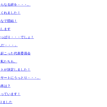
さらなる絆を・・・。
てくれました！
んなで団結！
施します
やっぱり・・・でしょ！
んだ・・・」
き起こった代表委員会
！私たちも。
ットが決定しました！
ンサートにうっとり・・・。
の本は？
まっています！
りました