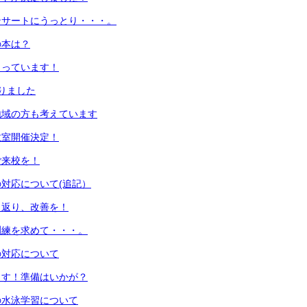
ンサートにうっとり・・・。
の本は？
まっています！
りました
地域の方も考えています
教室開催決定！
ご来校を！
対応について(追記）
り返り、改善を！
訓練を求めて・・・。
の対応について
ます！準備はいかが？
年の水泳学習について