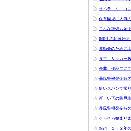
オペラ、ミニコ
保育園児に人気
こんな準備も始
6年生の朝練始ま
運動会のために
５年 サッカー
是非。作品展に
暴風警報発令時の
短いスパンで振
新しい形の防災
暴風警報発令時
そろそろ始まり
8/24 １・２