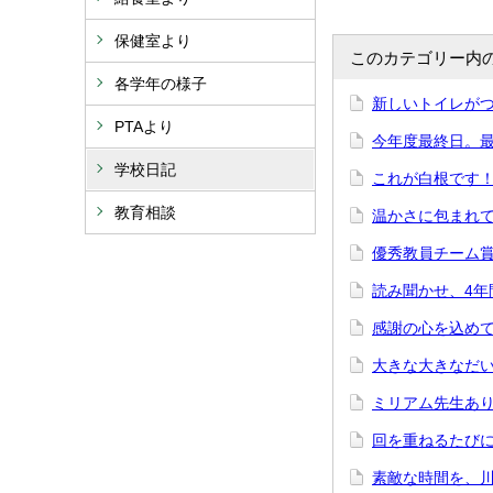
保健室より
このカテゴリー内
各学年の様子
新しいトイレが
PTAより
今年度最終日。
学校日記
これが白根です
教育相談
温かさに包まれ
優秀教員チーム
読み聞かせ、4年
感謝の心を込め
大きな大きなだ
ミリアム先生あ
回を重ねるたび
素敵な時間を、