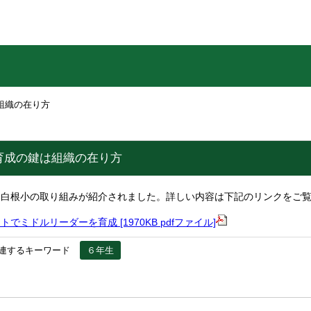
組織の在り方
育成の鍵は組織の在り方
に白根小の取り組みが紹介されました。詳しい内容は下記のリンクをご
でミドルリーダーを育成 [1970KB pdfファイル]
連するキーワード
６年生