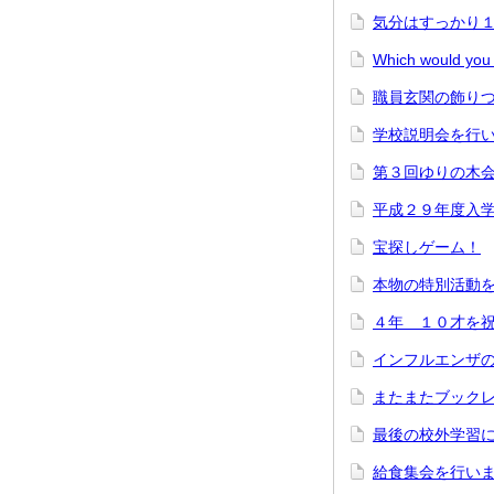
気分はすっかり
Which would yo
職員玄関の飾り
学校説明会を行
第３回ゆりの木
平成２９年度入
宝探しゲーム！
本物の特別活動
４年 １０才を
インフルエンザ
またまたブック
最後の校外学習
給食集会を行い