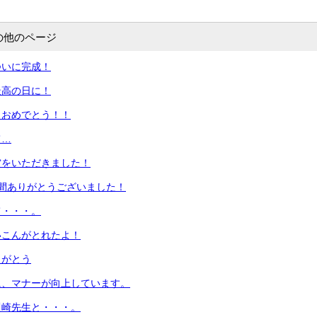
の他のページ
ついに完成！
最高の日に！
！おめでとう！！
て…
賞をいただきました！
間ありがとうございました！
て・・・。
いこんがとれたよ！
りがとう
に、マナーが向上しています。
川崎先生と・・・。