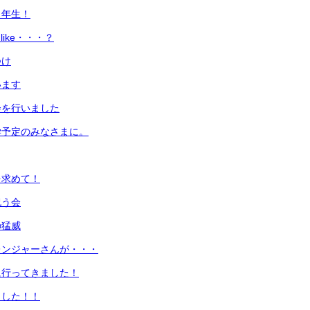
１年生！
u like・・・？
つけ
います
会を行いました
学予定のみなさまに。
を求めて！
祝う会
の猛威
レンジャーさんが・・・
に行ってきました！
ました！！