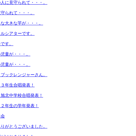
の人に見守られて・・・。
見守られて・・・。
んな大きな芋が・・・。
ネルシアターです。
会です。
の児童が・・・。
の児童が・・・。
！ブックレンジャーさん。
！３年生合唱発表！
！旭北中学校合唱発表！
！２年生の学年発表！
木会
ありがとうございました。