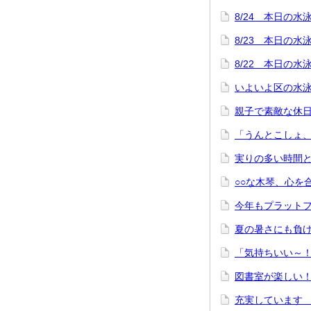
8/24 本日の
8/23 本日の
8/22 本日の
いよいよ区の水
親子で素敵な休
「うんとこしょ
実りの多い時間
○○な木琴、心を
今年もプラット
夏の暑さにも負
「気持ちいい～
図書室が楽しい
充実しています