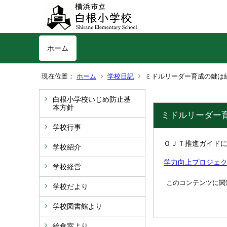
ホーム
現在位置：
ホーム
学校日記
ミドルリーダー育成の鍵は
白根小学校いじめ防止基
本方針
ミドルリーダー
学校行事
ＯＪＴ推進ガイド
学校紹介
学力向上プロジェクト
学校経営
このコンテンツに関
学校だより
学校図書館より
給食室より