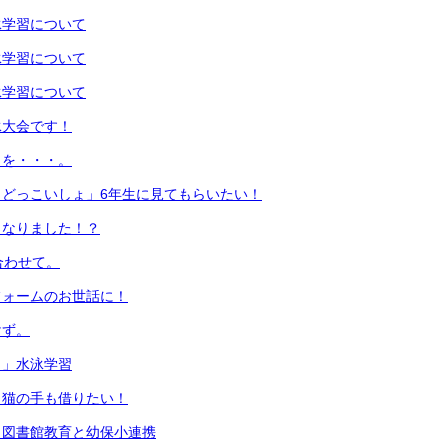
水泳学習について
水泳学習について
水泳学習について
泳大会です！
日を・・・。
、どっこいしょ」6年生に見てもらいたい！
となりました！？
合わせて。
フォームのお世話に！
けず。
！」水泳学習
！猫の手も借りたい！
 図書館教育と幼保小連携