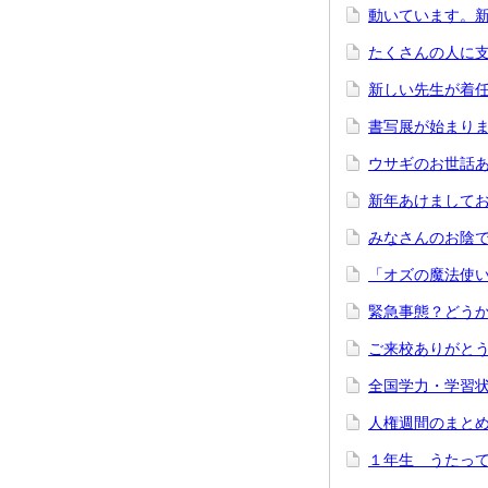
動いています。
たくさんの人に
新しい先生が着
書写展が始まり
ウサギのお世話
新年あけまして
みなさんのお陰
「オズの魔法使
緊急事態？どう
ご来校ありがと
全国学力・学習
人権週間のまと
１年生 うたって