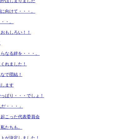
間がはじまりました
間に向けて・・・。
・・・。
！おもしろい！！
て
さらなる絆を・・・。
てくれました！
んなで団結！
施します
やっぱり・・・でしょ！
んだ・・・」
き起こった代表委員会
！私たちも。
ットが決定しました！