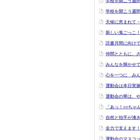
学校を開こう週
学校を開こう週
天候に恵まれて
新しい鬼ごっこ
読書月間に向け
仲間とともに、
みんなを輝かせ
心を一つに み
運動会は本日実
運動会の華は、
「あっ！○○ちゃ
自然と拍手が沸
全力で支えます
運動会のマスコ