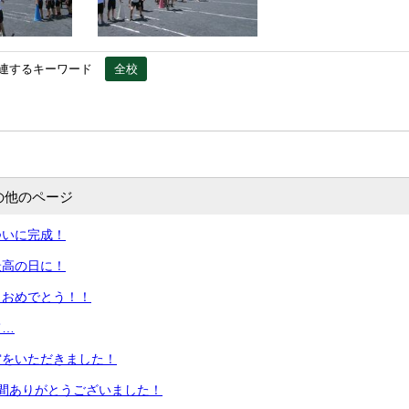
連するキーワード
全校
の他のページ
ついに完成！
最高の日に！
！おめでとう！！
て…
賞をいただきました！
間ありがとうございました！