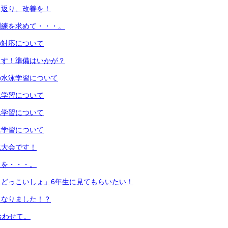
り返り、改善を！
訓練を求めて・・・。
の対応について
ます！準備はいかが？
年の水泳学習について
水泳学習について
水泳学習について
水泳学習について
泳大会です！
日を・・・。
、どっこいしょ」6年生に見てもらいたい！
となりました！？
合わせて。