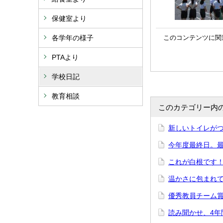
保健室より
各学年の様子
このコンテンツに関
PTAより
学校日記
教育相談
このカテゴリー内
新しいトイレが
今年度最終日。
これが白根です
温かさに包まれ
優秀教員チーム
読み聞かせ、4年