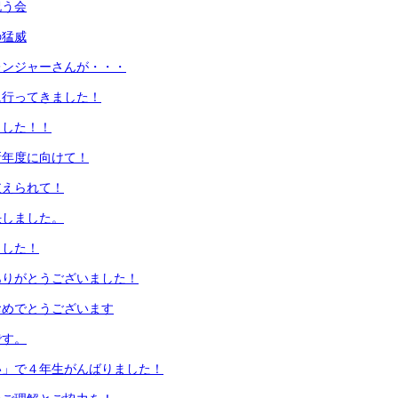
祝う会
の猛威
レンジャーさんが・・・
に行ってきました！
ました！！
新年度に向けて！
支えられて！
任しました。
ました！
ありがとうございました！
おめでとうございます
です。
い」で４年生がんばりました！