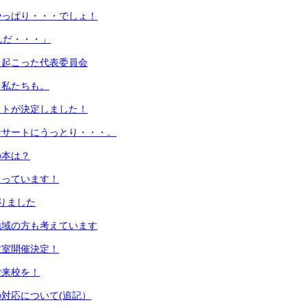
やっぱり・・・でしょ！
んだ・・・」
き起こった代表委員会
！私たちも。
ットが決定しました！
ンサートにうっとり・・・。
の本は？
まっています！
りました
地域の方も考えています
教室開催決定！
ご来校を！
対応について(追記）