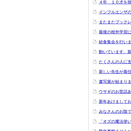
４年 １０才を
インフルエンザ
またまたブック
最後の校外学習
給食集会を行い
動いています。
たくさんの人に
新しい先生が着
書写展が始まり
ウサギのお世話
新年あけまして
みなさんのお陰
「オズの魔法使