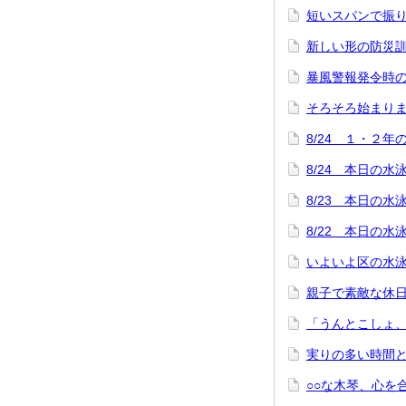
短いスパンで振
新しい形の防災
暴風警報発令時
そろそろ始まり
8/24 １・２
8/24 本日の
8/23 本日の
8/22 本日の
いよいよ区の水
親子で素敵な休
「うんとこしょ
実りの多い時間
○○な木琴、心を