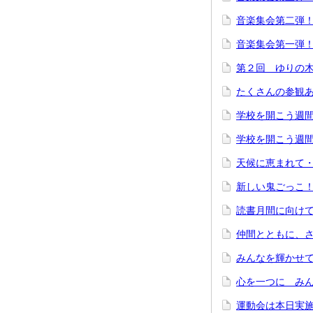
音楽集会第二弾
音楽集会第一弾
第２回 ゆりの
たくさんの参観
学校を開こう週
学校を開こう週
天候に恵まれて
新しい鬼ごっこ
読書月間に向け
仲間とともに、
みんなを輝かせ
心を一つに み
運動会は本日実