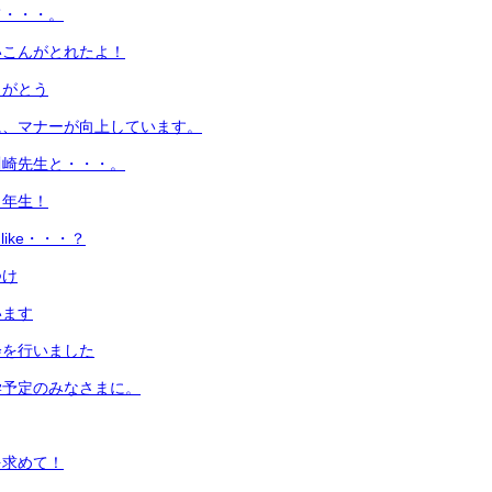
て・・・。
いこんがとれたよ！
りがとう
に、マナーが向上しています。
川崎先生と・・・。
１年生！
u like・・・？
つけ
います
会を行いました
学予定のみなさまに。
を求めて！