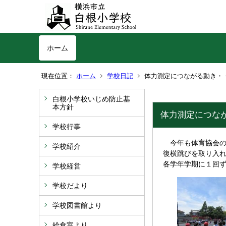
ホーム
現在位置：
ホーム
学校日記
体力測定につながる動き・
白根小学校いじめ防止基
本方針
体力測定につな
学校行事
今年も体育協会の
学校紹介
復横跳びを取り入
各学年学期に１回
学校経営
学校だより
学校図書館より
給食室より