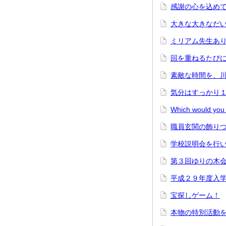
感謝の心を込め
大きな大きなだ
ミリアム先生あ
回を重ねるたび
素敵な時間を、
気分はすっかり
Which would yo
職員玄関の飾り
学校説明会を行
第３回ゆりの木
平成２９年度入
宝探しゲーム！
本物の特別活動