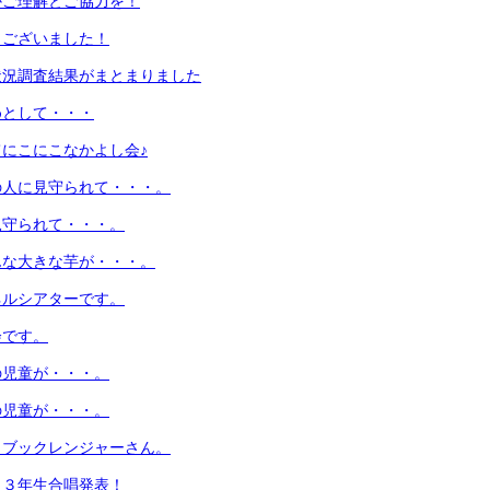
かご理解とご協力を！
うございました！
状況調査結果がまとまりました
めとして・・・
にこにこなかよし会♪
の人に見守られて・・・。
見守られて・・・。
んな大きな芋が・・・。
ネルシアターです。
会です。
の児童が・・・。
の児童が・・・。
！ブックレンジャーさん。
！３年生合唱発表！