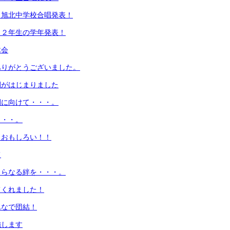
！旭北中学校合唱発表！
！２年生の学年発表！
木会
ありがとうございました。
間がはじまりました
間に向けて・・・。
・・・。
！おもしろい！！
て
さらなる絆を・・・。
てくれました！
んなで団結！
施します