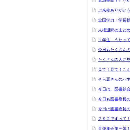
緊急事態？どう
ご来校ありがと
全国学力・学習
人権週間のまと
１年生 うたって
今日もたくさん
たくさんの人に
見て！見て！こ
そら豆さんのパ
今日は、図書朝
今日も図書委員
今日は図書委員
２９２ですって
音楽集会第三弾