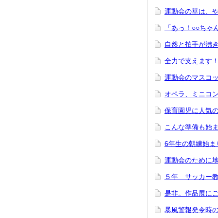
運動会の華は、
「あっ！○○ちゃ
自然と拍手が沸
全力で支えます
運動会のマスコ
オペラ、ミニコ
保育園児に人気
こんな準備も始
6年生の朝練始ま
運動会のために
５年 サッカー
是非。作品展に
暴風警報発令時の