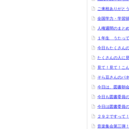
ご来校ありがと
全国学力・学習
人権週間のまと
１年生 うたって
今日もたくさん
たくさんの人に
見て！見て！こ
そら豆さんのパ
今日は、図書朝
今日も図書委員
今日は図書委員
２９２ですって
音楽集会第三弾