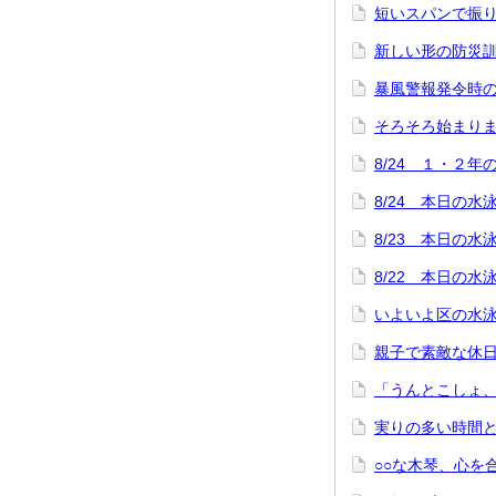
短いスパンで振
新しい形の防災
暴風警報発令時
そろそろ始まり
8/24 １・２
8/24 本日の
8/23 本日の
8/22 本日の
いよいよ区の水
親子で素敵な休
「うんとこしょ
実りの多い時間
○○な木琴、心を