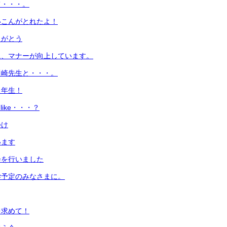
て・・・。
いこんがとれたよ！
りがとう
に、マナーが向上しています。
川崎先生と・・・。
１年生！
u like・・・？
つけ
います
会を行いました
学予定のみなさまに。
を求めて！