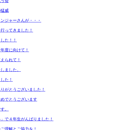
祝う会
の猛威
レンジャーさんが・・・
に行ってきました！
ました！！
新年度に向けて！
支えられて！
任しました。
ました！
ありがとうございました！
おめでとうございます
です。
い」で４年生がんばりました！
かご理解とご協力を！