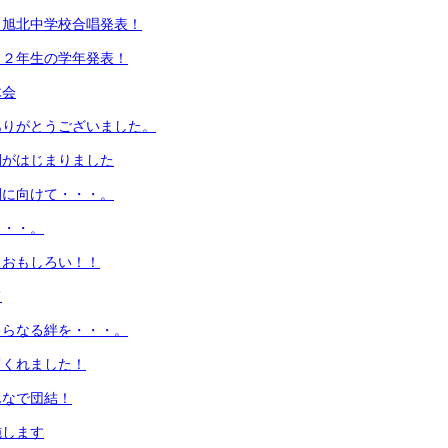
！旭北中学校合唱発表！
！２年生の学年発表！
木会
ありがとうございました。
間がはじまりました
間に向けて・・・。
・・・。
！おもしろい！！
て
さらなる絆を・・・。
てくれました！
んなで団結！
施します