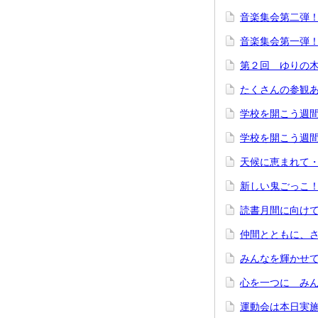
音楽集会第二弾
音楽集会第一弾
第２回 ゆりの
たくさんの参観
学校を開こう週
学校を開こう週
天候に恵まれて
新しい鬼ごっこ
読書月間に向け
仲間とともに、
みんなを輝かせ
心を一つに み
運動会は本日実