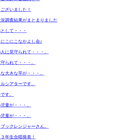
うございました！
状況調査結果がまとまりました
めとして・・・
にこにこなかよし会♪
の人に見守られて・・・。
見守られて・・・。
んな大きな芋が・・・。
ネルシアターです。
会です。
の児童が・・・。
の児童が・・・。
！ブックレンジャーさん。
！３年生合唱発表！