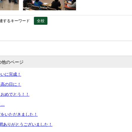
連するキーワード
全校
の他のページ
ついに完成！
最高の日に！
！おめでとう！！
て…
賞をいただきました！
間ありがとうございました！