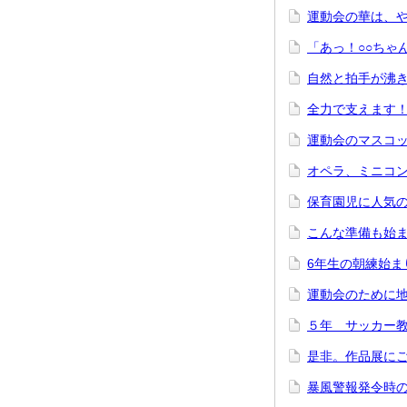
運動会の華は、
「あっ！○○ちゃ
自然と拍手が沸
全力で支えます
運動会のマスコ
オペラ、ミニコ
保育園児に人気
こんな準備も始
6年生の朝練始ま
運動会のために
５年 サッカー
是非。作品展に
暴風警報発令時の