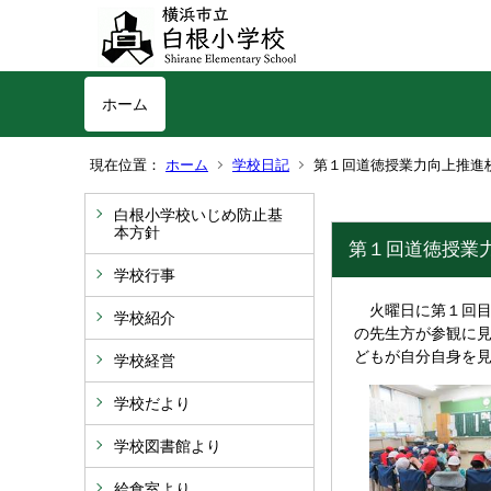
ホーム
現在位置：
ホーム
学校日記
第１回道徳授業力向上推進
白根小学校いじめ防止基
本方針
第１回道徳授業
学校行事
火曜日に第１回目
学校紹介
の先生方が参観に
どもが自分自身を
学校経営
学校だより
学校図書館より
給食室より