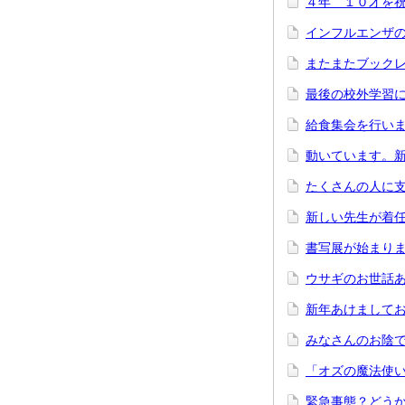
４年 １０才を
インフルエンザ
またまたブック
最後の校外学習
給食集会を行い
動いています。
たくさんの人に
新しい先生が着
書写展が始まり
ウサギのお世話
新年あけまして
みなさんのお陰
「オズの魔法使
緊急事態？どう