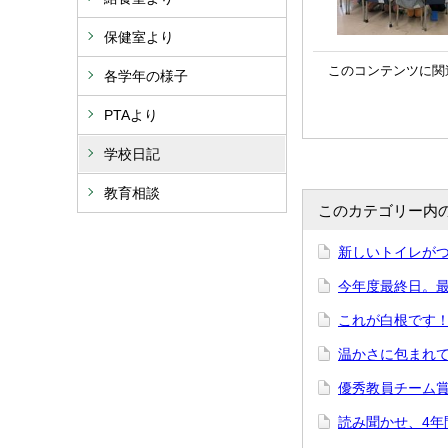
保健室より
このコンテンツに関
各学年の様子
PTAより
学校日記
教育相談
このカテゴリー内
新しいトイレが
今年度最終日。
これが白根です
温かさに包まれ
優秀教員チーム
読み聞かせ、4年