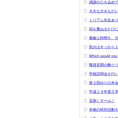
感謝の心を込め
大きな大きなだ
ミリアム先生あ
回を重ねるたび
素敵な時間を、
気分はすっかり
Which would yo
職員玄関の飾り
学校説明会を行
第３回ゆりの木
平成２９年度入
宝探しゲーム！
本物の特別活動