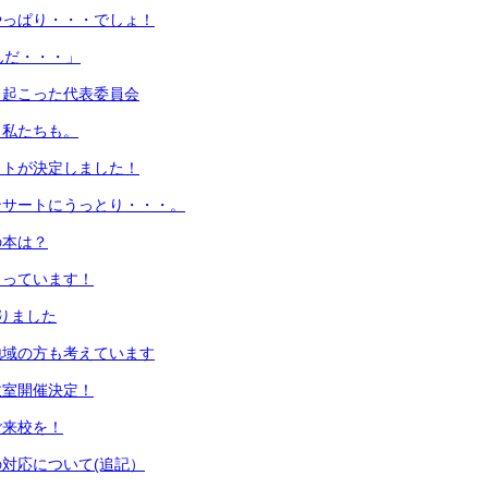
やっぱり・・・でしょ！
んだ・・・」
き起こった代表委員会
！私たちも。
ットが決定しました！
ンサートにうっとり・・・。
の本は？
まっています！
りました
地域の方も考えています
教室開催決定！
ご来校を！
対応について(追記）