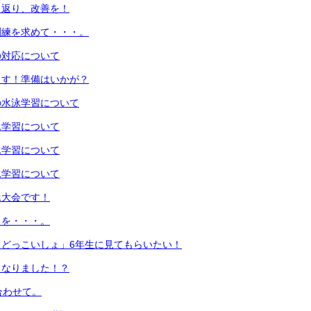
り返り、改善を！
訓練を求めて・・・。
の対応について
ます！準備はいかが？
年の水泳学習について
水泳学習について
水泳学習について
水泳学習について
泳大会です！
日を・・・。
、どっこいしょ」6年生に見てもらいたい！
となりました！？
合わせて。