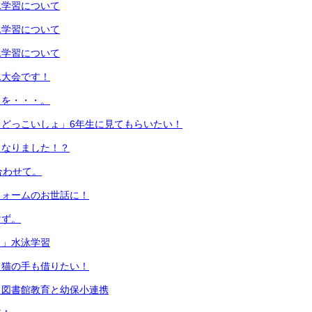
水泳学習について
水泳学習について
水泳学習について
泳大会です！
日を・・・。
、どっこいしょ」6年生に見てもらいたい！
となりました！？
合わせて。
フォームのお世話に！
けず。
！」水泳学習
！猫の手も借りたい！
 図書館教育と幼保小連携