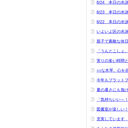
8/24 本日の
8/23 本日の
8/22 本日の
いよいよ区の水
親子で素敵な休
「うんとこしょ
実りの多い時間
○○な木琴、心を
今年もプラット
夏の暑さにも負
「気持ちいい～
図書室が楽しい
充実しています