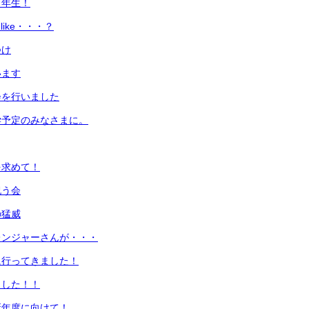
１年生！
u like・・・？
つけ
います
会を行いました
学予定のみなさまに。
を求めて！
祝う会
の猛威
レンジャーさんが・・・
に行ってきました！
ました！！
新年度に向けて！