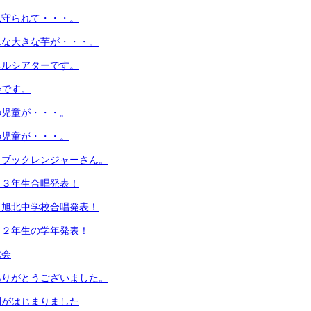
見守られて・・・。
んな大きな芋が・・・。
ネルシアターです。
会です。
の児童が・・・。
の児童が・・・。
！ブックレンジャーさん。
！３年生合唱発表！
！旭北中学校合唱発表！
！２年生の学年発表！
木会
ありがとうございました。
間がはじまりました