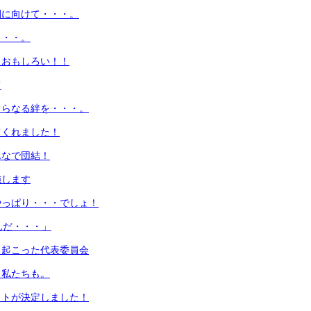
間に向けて・・・。
・・・。
！おもしろい！！
て
さらなる絆を・・・。
てくれました！
んなで団結！
施します
やっぱり・・・でしょ！
んだ・・・」
き起こった代表委員会
！私たちも。
ットが決定しました！