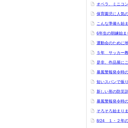
オペラ、ミニコ
保育園児に人気
こんな準備も始
6年生の朝練始ま
運動会のために
５年 サッカー
是非。作品展に
暴風警報発令時の
短いスパンで振
新しい形の防災
暴風警報発令時
そろそろ始まり
8/24 １・２