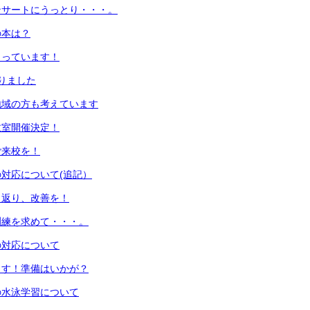
ンサートにうっとり・・・。
の本は？
まっています！
りました
地域の方も考えています
教室開催決定！
ご来校を！
対応について(追記）
り返り、改善を！
訓練を求めて・・・。
の対応について
ます！準備はいかが？
年の水泳学習について