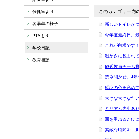
このカテゴリー内
保健室より
各学年の様子
新しいトイレが
今年度最終日。
PTAより
これが白根です
学校日記
温かさに包まれ
教育相談
優秀教員チーム
読み聞かせ、4年
感謝の心を込め
大きな大きなだ
ミリアム先生あ
回を重ねるたび
素敵な時間を、