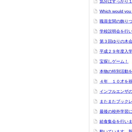
気分はすっかり
Which would yo
職員玄関の飾り
学校説明会を行
第３回ゆりの木
平成２９年度入
宝探しゲーム！
本物の特別活動
４年 １０才を
インフルエンザ
またまたブック
最後の校外学習
給食集会を行い
動いています。