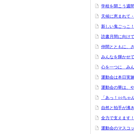
学校を開こう週
天候に恵まれて
新しい鬼ごっこ
読書月間に向け
仲間とともに、
みんなを輝かせ
心を一つに み
運動会は本日実
運動会の華は、
「あっ！○○ちゃ
自然と拍手が沸
全力で支えます
運動会のマスコ