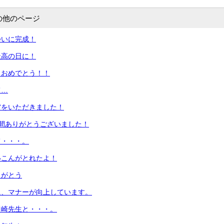
の他のページ
ついに完成！
最高の日に！
！おめでとう！！
て…
賞をいただきました！
間ありがとうございました！
て・・・。
いこんがとれたよ！
りがとう
に、マナーが向上しています。
川崎先生と・・・。