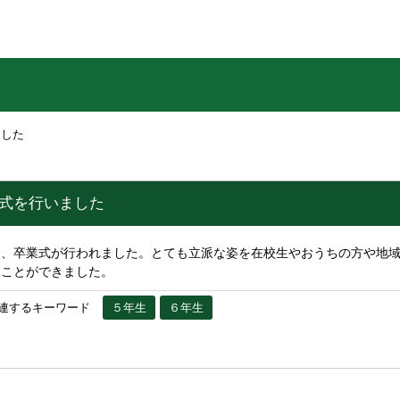
ました
業式を行いました
、卒業式が行われました。とても立派な姿を在校生やおうちの方や地域
すことができました。
連するキーワード
５年生
６年生