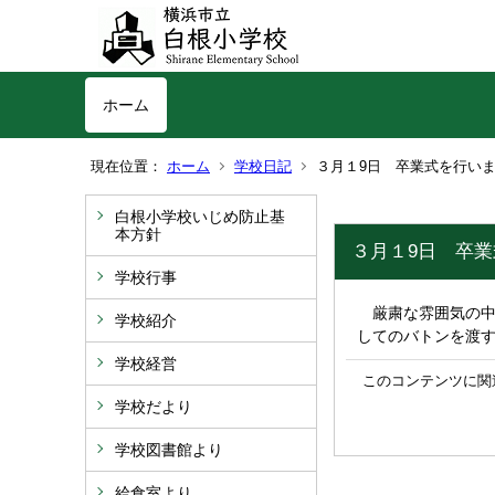
ホーム
現在位置：
ホーム
学校日記
３月１9日 卒業式を行い
白根小学校いじめ防止基
本方針
３月１9日 卒
学校行事
厳粛な雰囲気の中
学校紹介
してのバトンを渡
学校経営
このコンテンツに関
学校だより
学校図書館より
給食室より