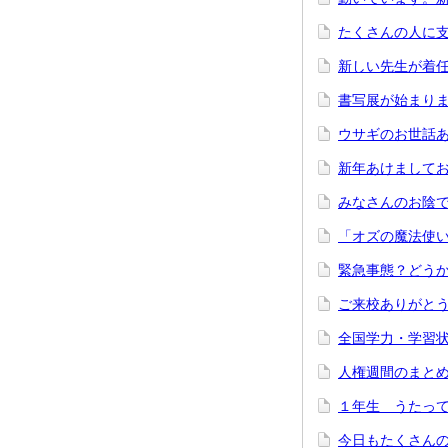
たくさんの人に
新しい先生が着
書写展が始まり
ウサギのお世話
新年あけまして
みなさんのお陰
「オズの魔法使
緊急事態？どう
ご来校ありがと
全国学力・学習
人権週間のまと
１年生 うたって
今日もたくさん