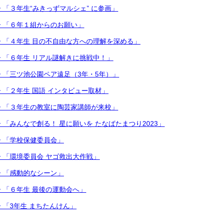
 「３年生“みきっずマルシェ” に参画」
 「６年１組からのお願い」
 「４年生 目の不自由な方への理解を深める」
 「６年生 リアル謎解きに挑戦中！」
 「三ツ池公園ペア遠足（3年・5年）」
 「２年生 国語 インタビュー取材」
 「３年生の教室に陶芸家講師が来校」
 「みんなで創る！ 星に願いを たなばたまつり2023」
 「学校保健委員会」
 「環境委員会 ヤゴ救出大作戦」
 「感動的なシーン」
 「６年生 最後の運動会へ」
 「3年生 まちたんけん」