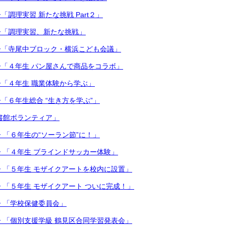
調理実習 新たな挑戦 Part２」
子「調理実習、新たな挑戦」
子「寺尾中ブロック・横浜こども会議」
「４年生 パン屋さんで商品をコラボ」
「４年生 職業体験から学ぶ」
「６年生総合 “生き方を学ぶ”」
書館ボランティア」
 「６年生の“ソーラン節”に！」
 「４年生 ブラインドサッカー体験」
 「５年生 モザイクアートを校内に設置」
 「５年生 モザイクアート ついに完成！」
 「学校保健委員会」
 「個別支援学級 鶴見区合同学習発表会」