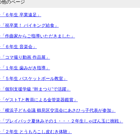
の他のページ
「６年生 卒業遠足」
「祝卒業！ バイキング給食」
子「作曲家からご指導いただきました」
「６年生 音楽会」
「コマ撮り動画 作品展」
「１年生 歯みがき指導」
「５年生 バスケットボール教室」
「個別支援学級 “幹まつり”で活躍」
子「ゲストTと教員による金管楽器鑑賞」
「横浜子ども会議 鶴見区交流会にあさひっ子代表が参加」
子「プレイバック夏休みその１・・・２年生しゃぼん玉に挑戦」
「２年生 とうもろこし皮むき体験」