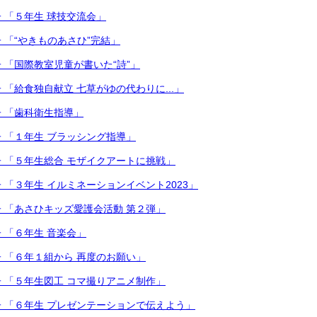
 「５年生 球技交流会」
 「“やきものあさひ”完結」
 「国際教室児童が書いた“詩”」
 「給食独自献立 七草がゆの代わりに...」
 「歯科衛生指導」
 「１年生 ブラッシング指導」
 「５年生総合 モザイクアートに挑戦」
 「３年生 イルミネーションイベント2023」
 「あさひキッズ愛護会活動 第２弾」
 「６年生 音楽会」
 「６年１組から 再度のお願い」
 「５年生図工 コマ撮りアニメ制作」
 「６年生 プレゼンテーションで伝えよう」