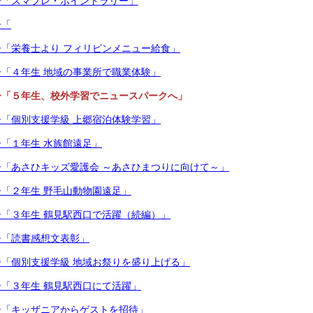
子「スマフレ・ポイントラリー」
子「
「栄養士より フィリピンメニュー給食」
「４年生 地域の事業所で職業体験」
子「５年生、校外学習でニュースパークへ」
「個別支援学級 上郷宿泊体験学習」
「１年生 水族館遠足」
「あさひキッズ愛護会 ～あさひまつりに向けて～」
「２年生 野毛山動物園遠足」
「３年生 鶴見駅西口で活躍（続編）」
子「読書感想文表彰」
「個別支援学級 地域お祭りを盛り上げる」
「３年生 鶴見駅西口にて活躍」
子「キッザニアからゲストを招待」