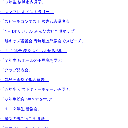
「３年生 横浜市内見学」
「スマフレ ポイントラリー」
「スピーチコンテスト 校内代表選考会」
「4－4オリジナル みんな大好き旭マップ」
「旭キッズ愛護会 寺尾地区懇談会でスピーチ」
「４-１総合 夢をふくらませる活動」
「３年生 段ボールの不思議を学ぶ」
子「クラブ発表会」
子「鶴見公会堂で学習発表」
「５年生 ゲストティーチャーから学ぶ」
「６年生総合 “生き方を学ぶ”」
「１・２年生 音楽会」
子「最新の鬼ごっこを堪能」