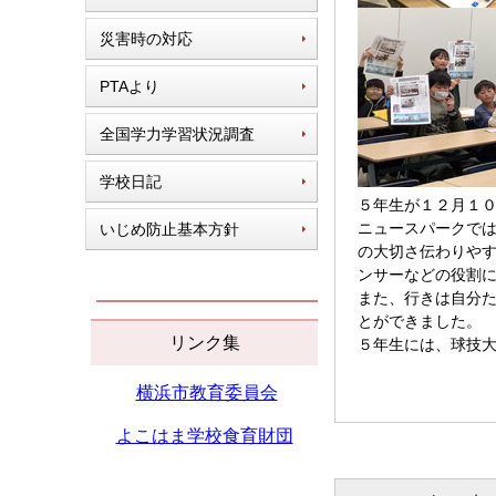
災害時の対応
PTAより
全国学力学習状況調査
学校日記
５年生が１２月１０
ニュースパークで
いじめ防止基本方針
の大切さ伝わりや
ンサーなどの役割
また、行きは自分
とができました。
リンク集
５年生には、球技大
横浜市教育委員会
よこはま学校
食育財団