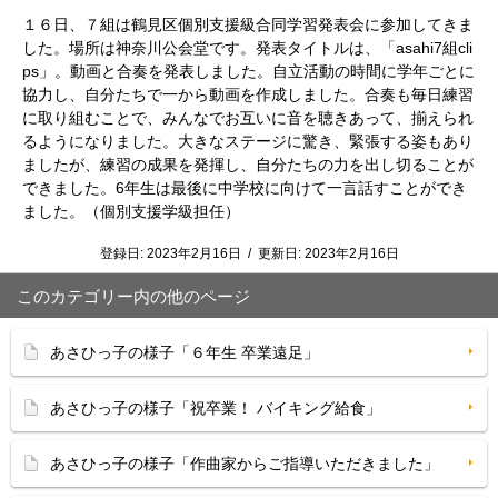
１６日、７組は鶴見区個別支援級合同学習発表会に参加してきま
した。場所は神奈川公会堂です。発表タイトルは、「asahi7組cli
ps」。動画と合奏を発表しました。自立活動の時間に学年ごとに
協力し、自分たちで一から動画を作成しました。合奏も毎日練習
に取り組むことで、みんなでお互いに音を聴きあって、揃えられ
るようになりました。大きなステージに驚き、緊張する姿もあり
ましたが、練習の成果を発揮し、自分たちの力を出し切ることが
できました。6年生は最後に中学校に向けて一言話すことができ
ました。（個別支援学級担任）
登録日:
2023年2月16日
/
更新日:
2023年2月16日
このカテゴリー内の他のページ
あさひっ子の様子「６年生 卒業遠足」
あさひっ子の様子「祝卒業！ バイキング給食」
あさひっ子の様子「作曲家からご指導いただきました」