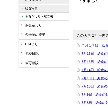
・すまし汁
給食写真
食育だより・献立表
保健室より
各学年の様子
このカテゴリー内
PTAより
７月１７日 給
学校日記
7月16日 給食
7月16日 給食
教育相談
7月14日 給食
7月13日 給食
7月10日 給食
7月9日 給食の
7月8日 給食の