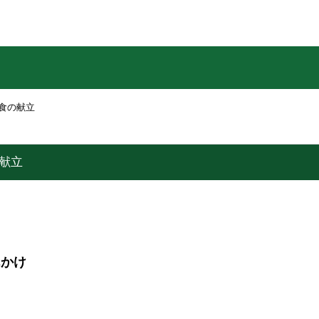
食の献立
献立
んかけ