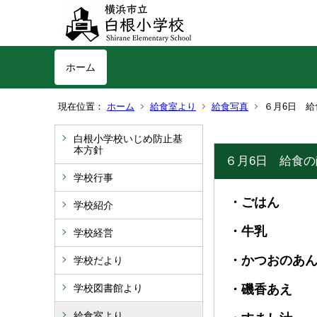
ホーム
現在位置：
ホーム
給食室より
給食写真
６月6日 給
白根小学校いじめ防止基
本方針
６月6日 給食の
学校行事
・ごはん
学校紹介
・牛乳
学校経営
・かつおのあ
学校だより
学校図書館より
・磯香あえ
給食室より