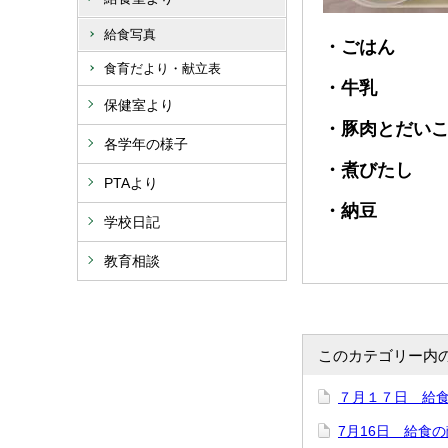
給食写真
・ごはん
食育だより・献立表
・牛乳
保健室より
・豚肉とだい
各学年の様子
・煮びたし
PTAより
・納豆
学校日記
教育相談
このカテゴリー内
７月１７日 給
7月16日 給食