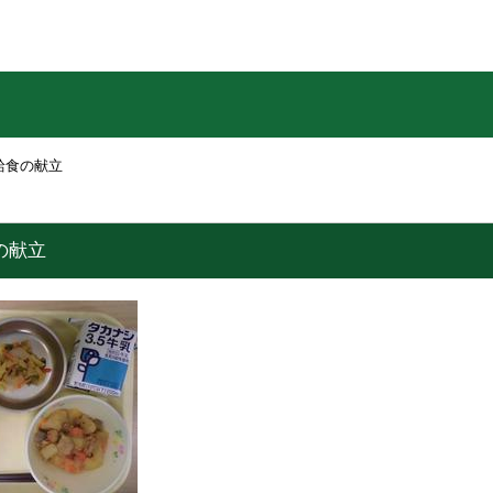
 給食の献立
の献立