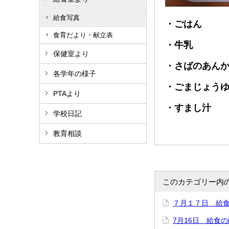
給食写真
・ごはん
食育だより・献立表
・牛乳
保健室より
・さばのあん
各学年の様子
・ごまじょう
PTAより
・すまし汁
学校日記
教育相談
このカテゴリー内
７月１７日 給
7月16日 給食