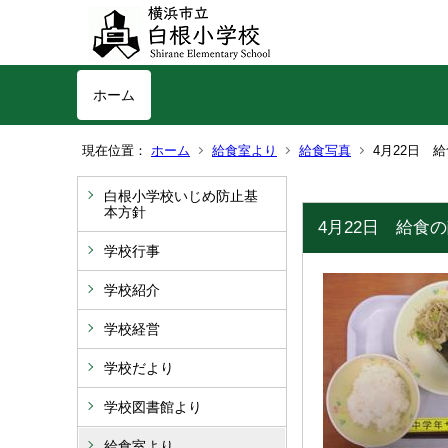
ホーム
現在位置：
ホーム
給食室より
給食写真
4月22日 
白根小学校いじめ防止基
本方針
4月22日 給食
学校行事
学校紹介
学校経営
学校だより
学校図書館より
給食室より