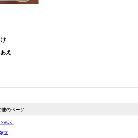
かけ
ゆあえ
の他のページ
食の献立
の献立