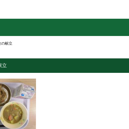
食の献立
献立