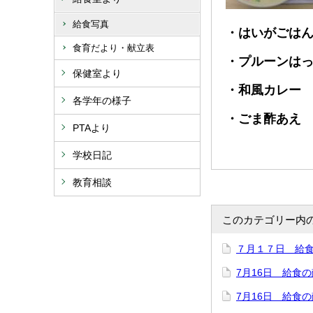
給食写真
・はいがごは
食育だより・献立表
・プルーンは
保健室より
・和風カレー
各学年の様子
・ごま酢あえ
PTAより
学校日記
教育相談
このカテゴリー内
７月１７日 給
7月16日 給食
7月16日 給食