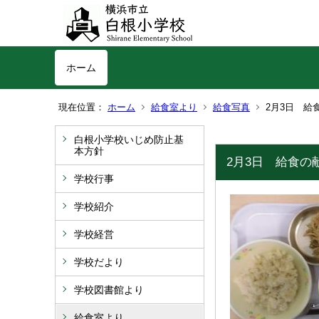
ホーム
現在位置：
ホーム
給食室より
給食写真
2月3日 給
白根小学校いじめ防止基
本方針
2月3日 給食の
学校行事
学校紹介
学校経営
学校だより
学校図書館より
給食室より