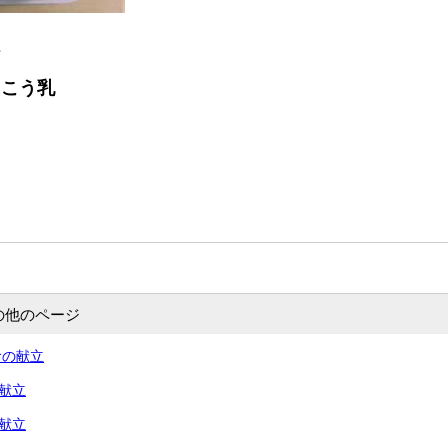
ん
っこう乳
の他のページ
食の献立
の献立
の献立