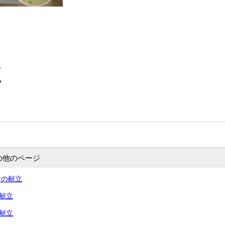
豆
プ
の他のページ
食の献立
の献立
の献立