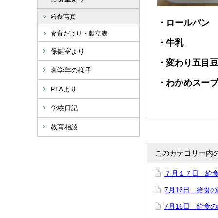
給食写真
・ロールパン
食育だより・献立表
・牛乳
保健室より
・変わり五目
各学年の様子
・わかめスー
PTAより
学校日記
教育相談
このカテゴリー内
７月１７日 給
7月16日 給食
7月16日 給食