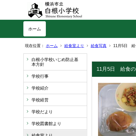
ホーム
現在位置：
ホーム
給食室より
給食写真
11月5日 
白根小学校いじめ防止基
本方針
11月5日 給食
学校行事
学校紹介
学校経営
学校だより
学校図書館より
給食室より