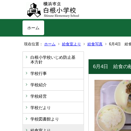
ホーム
現在位置：
ホーム
給食室より
給食写真
6月4日 給
白根小学校いじめ防止基
本方針
6月4日 給食の
学校行事
学校紹介
学校経営
学校だより
学校図書館より
給食室より