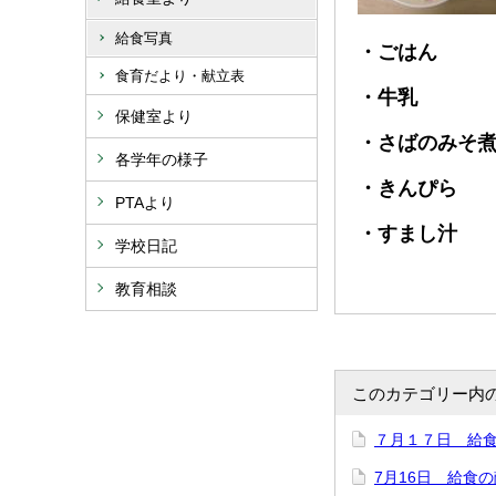
給食写真
・ごはん
食育だより・献立表
・牛乳
保健室より
・さばのみそ
各学年の様子
・きんぴら
PTAより
・すまし汁
学校日記
教育相談
このカテゴリー内
７月１７日 給
7月16日 給食