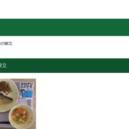
食の献立
献立