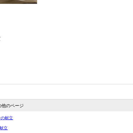
煮
の他のページ
食の献立
の献立