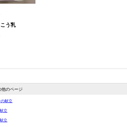
ん
っこう乳
ー
の他のページ
食の献立
の献立
の献立