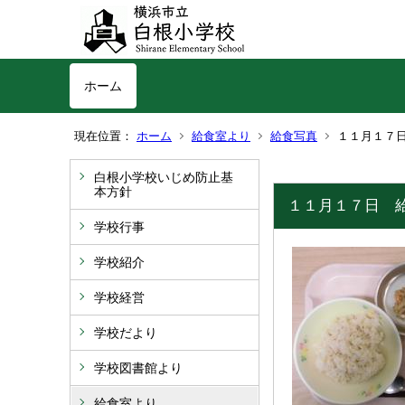
ホーム
現在位置：
ホーム
給食室より
給食写真
１１月１７
白根小学校いじめ防止基
本方針
１１月１７日 
学校行事
学校紹介
学校経営
学校だより
学校図書館より
給食室より