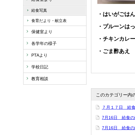
給食写真
・はいがごは
食育だより・献立表
・プルーンは
保健室より
・チキンカレ
各学年の様子
・ごま酢あえ
PTAより
学校日記
教育相談
このカテゴリー内
７月１７日 給
7月16日 給食
7月16日 給食