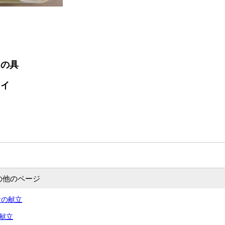
んの具
ライ
の他のページ
食の献立
の献立