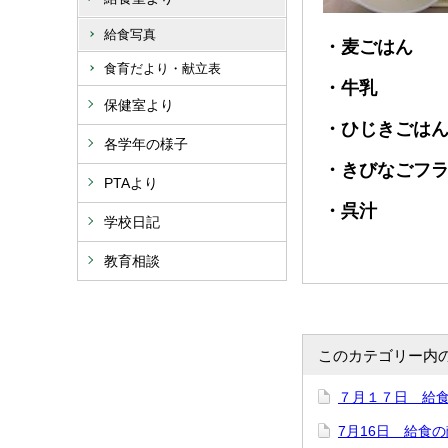
給食写真
・麦ごはん
食育だより・献立表
・牛乳
保健室より
・ひじきごは
各学年の様子
・きびなごフ
PTAより
・呉汁
学校日記
教育相談
このカテゴリー内
７月１７日 給
7月16日 給食