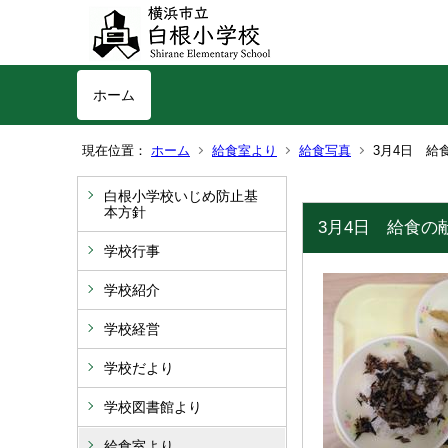
ホーム
現在位置：
ホーム
給食室より
給食写真
3月4日 給
白根小学校いじめ防止基
本方針
3月4日 給食の
学校行事
学校紹介
学校経営
学校だより
学校図書館より
給食室より