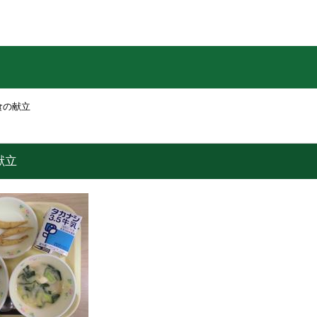
食の献立
献立