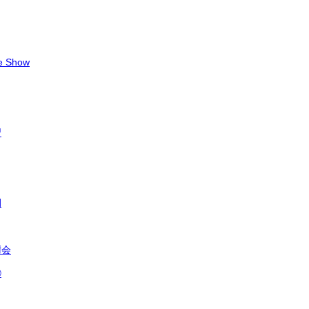
e Show
習
間
謝会
②