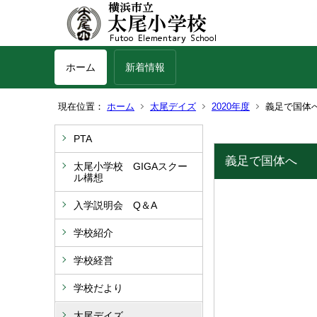
ホーム
新着情報
現在位置：
ホーム
太尾デイズ
2020年度
義足で国体
PTA
義足で国体へ
太尾小学校 GIGAスクー
ル構想
入学説明会 Q＆A
学校紹介
学校経営
学校だより
太尾デイズ