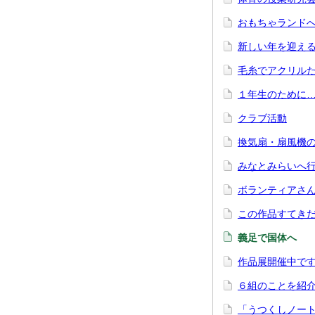
おもちゃランド
新しい年を迎え
毛糸でアクリル
１年生のために
クラブ活動
換気扇・扇風機
みなとみらいへ
ボランティアさ
この作品すてき
義足で国体へ
作品展開催中で
６組のことを紹
「うつくしノー