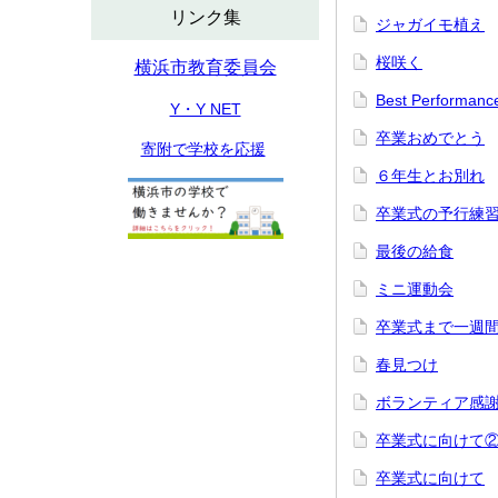
リンク集
ジャガイモ植え
桜咲く
横浜市教育委員会
Best Performanc
Y・Y NET
卒業おめでとう
寄附で学校を応援
６年生とお別れ
卒業式の予行練
最後の給食
ミニ運動会
卒業式まで一週
春見つけ
ボランティア感
卒業式に向けて
卒業式に向けて