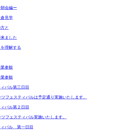
ー朝会編ー
鎌倉見学
の方と
が来ました
」を理解する
授業参観
授業参観
ティバル第三日目
ーツフェスティバルは予定通り実施いたします。
ティバル第２日目
ーツフェスティバル実施いたします。
ティバル 第一日目