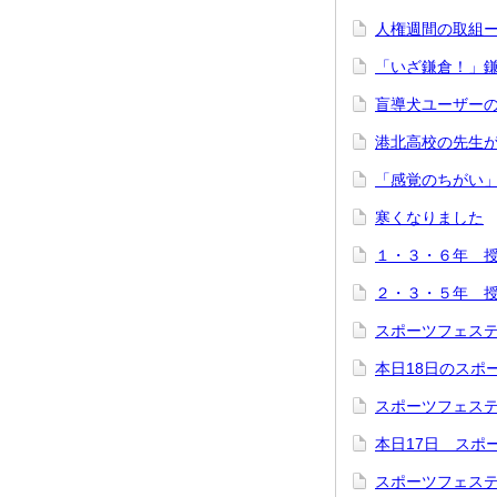
人権週間の取組
「いざ鎌倉！」
盲導犬ユーザー
港北高校の先生
「感覚のちがい
寒くなりました
１・３・６年 
２・３・５年 
スポーツフェス
本日18日のスポ
スポーツフェス
本日17日 スポ
スポーツフェス