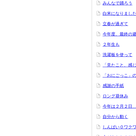
みんなで踊ろう
白米になりまし
立春が過ぎて
今年度、最終の
２年生も
洗濯板を使って
「見たこと、感
「おにごっこ」
感謝の手紙
ロング昼休み
今年は２月２日
自分から動く
しんぱい０ワク