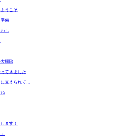
へようこそ
る準備
たわし
…
の大掃除
行ってきました
んに支えられて…
だね
す
介します！
ト」