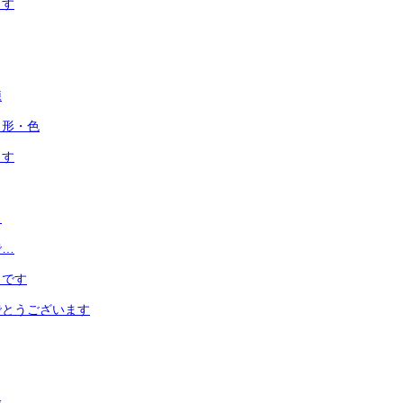
ます
練
、形・色
ます
…
で…
うです
でとうございます
会