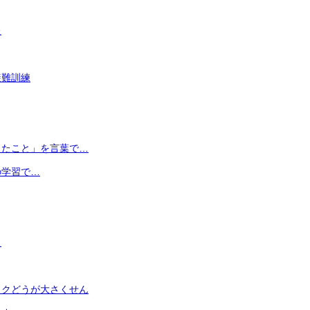
た
避難訓練
じたこと」を言葉で…
の学習で…
…
ワクどうが大さくせん