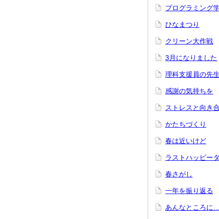
プログラミング
ひなまつり
クリーン大作戦
3月になりました
理科支援員の先
感謝の気持ちを
ストレスと向き
かたちづくり
春は近いけど
ラストハッピー
春さがし
一年を振り返る
あんなところに