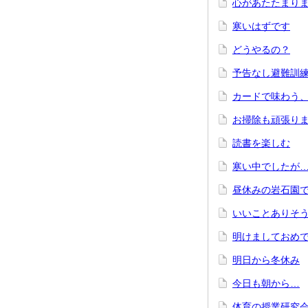
心があたたまり
寒いはずです
どうやるの？
予告なし避難訓
カードで味わう
お掃除も頑張り
読書を楽しむ
寒い中でしたが
昼休みの岩石園
いいことありそ
明けましておめ
明日から冬休み
今日も朝から…
体育の授業研究