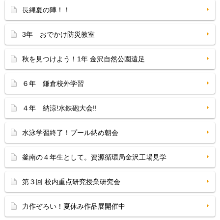
長縄夏の陣！！
3年 おでかけ防災教室
秋を見つけよう！1年 金沢自然公園遠足
６年 鎌倉校外学習
４年 納涼!水鉄砲大会!!
水泳学習終了！プール納め朝会
釜南の４年生として。資源循環局金沢工場見学
第３回 校内重点研究授業研究会
力作ぞろい！夏休み作品展開催中