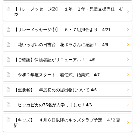
【リレーメッセージ②】 １年・２年・児童支援専任 4/
22
【リレーメッセージ①】 ６・７組担任より 4/21
花いっぱいの日吉台 花ボラさんに感謝！ 4/9
【ご確認】保護者証がリニューアル！ 4/9
令和２年度スタート 着任式、始業式 4/7
【重要⑭】 年度初めの提出物について 4/6
ピッカピカの75名が入学しました！4/6
【キッズ】 ４月８日以降のキッズクラブ予定 ４/２更
新