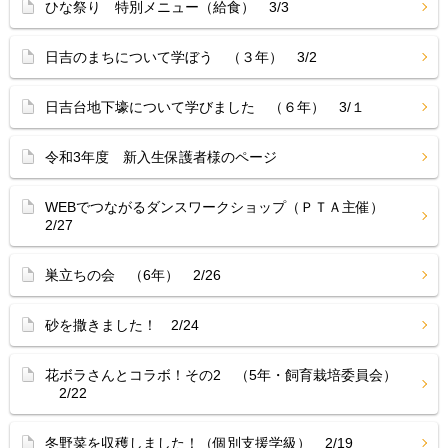
ひな祭り 特別メニュー（給食） 3/3
日吉のまちについて学ぼう （３年） 3/2
日吉台地下壕について学びました （６年） 3/１
令和3年度 新入生保護者様のページ
WEBでつながるダンスワークショップ（ＰＴＡ主催）
2/27
巣立ちの会 （6年） 2/26
砂を撒きました！ 2/24
花ボラさんとコラボ！その2 （5年・飼育栽培委員会）
2/22
冬野菜を収穫しました！（個別支援学級） 2/19