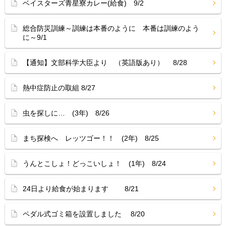
ベイスターズ青星寮カレー(給食) 9/2
総合防災訓練～訓練は本番のように 本番は訓練のよう
に～9/1
【通知】文部科学大臣より （英語版あり） 8/28
熱中症防止の取組 8/27
虫を探しに… (3年) 8/26
まち探検へ レッツゴー！！ (2年) 8/25
うんとこしょ！どっこいしょ！ (1年) 8/24
24日より給食が始まります 8/21
ペダル式ゴミ箱を設置しました 8/20