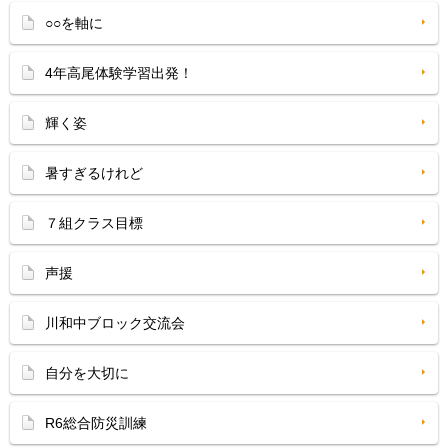
○○を軸に
4年高尾体験学習出発！
輝く姿
暑すぎるけれど
７組クラス目標
声援
川和中ブロック交流会
自分を大切に
R6総合防災訓練