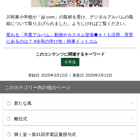
川和東小学校が「jiji.com」の取材を受け、デジタルアルバムの取
組について取り上げられました。よろしければご覧ください。
変わる「卒業アルバム」動画やカスタム登場◆ＡＩも活用、背景
にあるのは？ #令和の学び舎：時事ドットコム
このコンテンツに関連するキーワード
６年生
登録日:
2025年3月12日
/
更新日:
2025年3月12日
このカテゴリー内の他のページ
新たな風
離任式
輝く姿～第31回卒業証書授与式