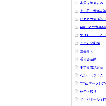
本質を追究する川
よい日～音楽を
ピカピカ大作戦
4年生区の音楽会
すばらしかった
こころの劇場
読書月間
委員会活動
中学給食試食会
なかよしタイム
2年生ズーラシア
秋のお祭り
ドッジボール全