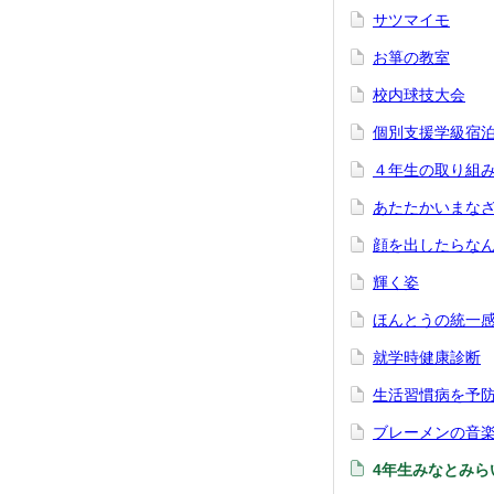
サツマイモ
お箏の教室
校内球技大会
個別支援学級宿
４年生の取り組
あたたかいまな
顔を出したらな
輝く姿
ほんとうの統一
就学時健康診断
生活習慣病を予
ブレーメンの音
4年生みなとみら