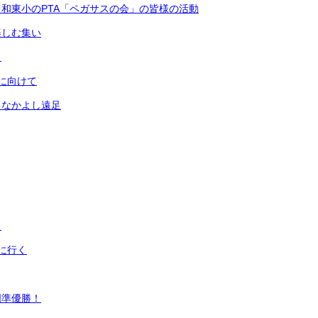
和東小のPTA「ペガサスの会」の皆様の活動
楽しむ集い
！
に向けて
！なかよし遠足
！
に行く
国準優勝！