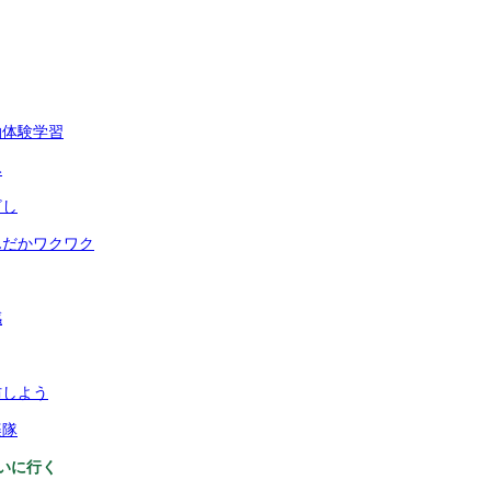
泊体験学習
み
ざし
んだかワクワク
感
防しよう
楽隊
いに行く