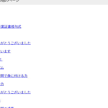
の他のページ
卒業証書授与式
りがとうございました
ています
！
バム
時間で身に付ける力
つ力
りがとうございました
会