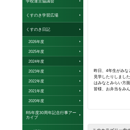
学校運営協議会
くすのき学習広場
くすのき日記
2026年度
2025年度
2024年度
昨日、4年生がみな
2023年度
見学したりしまし
2022年度
はみなとみらい方
皆様、お弁当をみ
2021年度
2020年度
R5年度30周年記念行事アー
カイブ