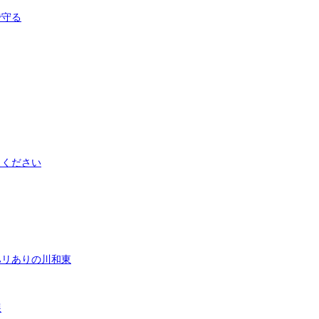
で守る
えください
ハリありの川和東
展