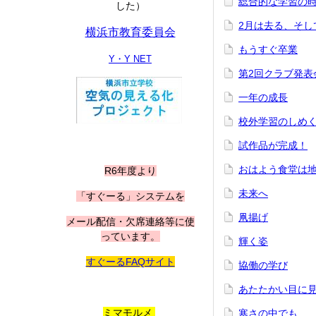
総合的な学習の
した）
2月は去る、そし
横浜市教育委員会
もうすぐ卒業
Y・Y NET
第2回クラブ発表
一年の成長
校外学習のしめ
試作品が完成！
おはよう食堂は
R6年度より
未来へ
「すぐーる」システムを
凧揚げ
メール配信・欠席連絡等に使
っています。
輝く姿
すぐーるFAQサイト
協働の学び
あたたかい目に
ミマモルメ
寒さの中でも