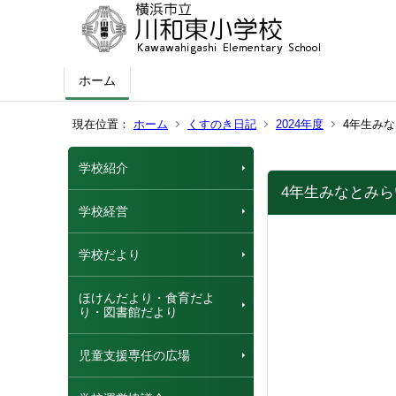
ホーム
現在位置：
ホーム
くすのき日記
2024年度
4年生み
学校紹介
4年生みなとみ
学校経営
学校だより
ほけんだより・食育だよ
り・図書館だより
児童支援専任の広場