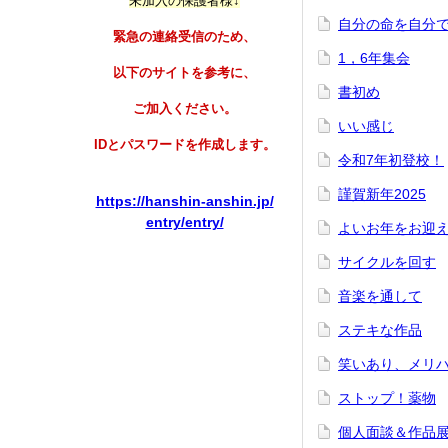
未加入の保護者様↓
自分の命を自分
緊急の連絡受信のため、
1，6年集会
以下のサイトを参考に、
書初め
ご加入ください。
いい感じ
IDとパスワードを作成します。
令和7年初登校！
謹賀新年2025
https://hanshin-anshin.jp/
entry/entry/
よいお年をお迎
サイクルを回す
音楽を通して
ステキな作品
笑いあり、メリ
ストップ！薬物
個人面談＆作品