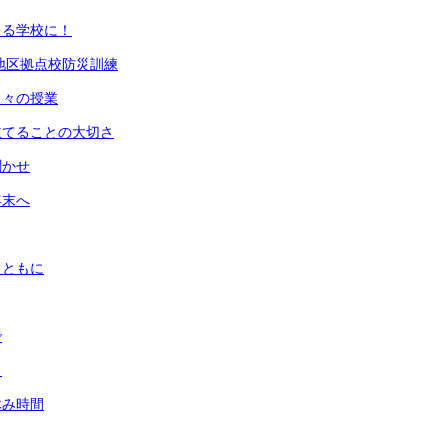
きる学校に！
地区拠点校防災訓練
日々の授業
立てることの大切さ
聞かせ
年末へ
とともに
で
り
休み時間