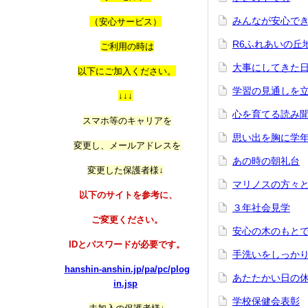
みんなが安心で
（
安心サービス）
R6ふれあいの丘
ご利用の時は
大事にしてきた
以
下にご加入ください。
学習の見通しを
↓↓↓
心を育てる読み
スマホ等のキャリアを
思い出を胸に学
変更し、メールアドレスを
あの時の朝礼台
変更した保護者様↓
マリノスの方々
以下のサイトを参考に、
３年社会見学
ご変更ください。
安心の木のもと
IDとパスワードが必要です。
手洗いをしっか
hanshin-anshin.jp/pa/pc/plog
あたたかい日の
in.jsp
学校保健会表彰