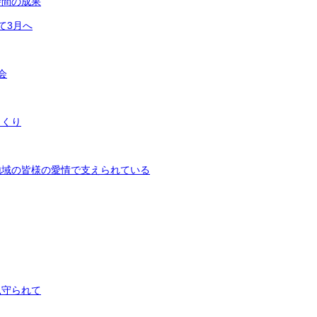
時間の成果
て3月へ
会
くくり
地域の皆様の愛情で支えられている
見守られて