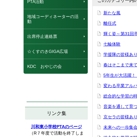
このカテゴリー内
PTA活動
新たな風
地域コーディネーターの活
動
離任式
輝く姿～第31回
出席停止連絡票
七輪体験
☆くすのきGIGA広場
学援隊の皆様あ
春はそこまで来
KDC おやじの会
5年生が大活躍！
変わる卒業アル
総合的な学習の
音楽を通して育
リンク集
京セラの皆様あ
川和東小学校PTAのページ
未来への一歩集
（R７年度で活動を終了しま